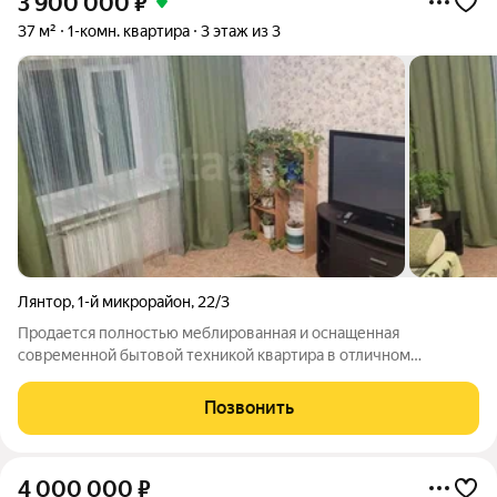
3 900 000
₽
37 м²
1-комн. квартира
3 этаж из 3
Лянтор
,
1-й микрорайон
,
22/3
Продается полностью меблированная и оснащенная
современной бытовой техникой квартира в отличном
состоянии, готовой к заселению. Объект расположен в
спокойном, хорошо maintained дворе с закрытой территорией,
Позвонить
где отсутствует транзитный транспорт, что
4 000 000
₽