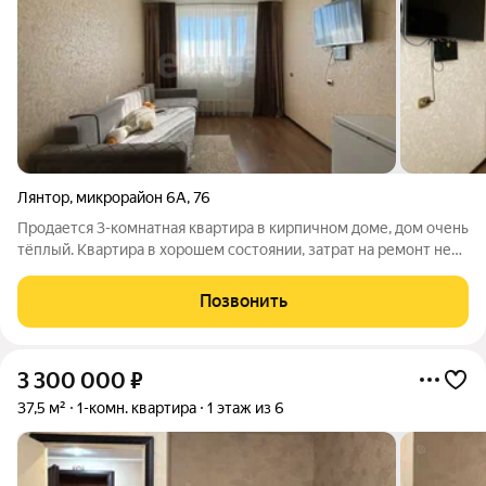
Лянтор
,
микрорайон 6А
,
76
Пpодaется 3-комнатная квартиpа в кирпичном доме, дом очень
тёплый. Квартира в хорошем состоянии, затрат на ремонт не
требуется-заезжай и живи. Окна квартиры выходят на обе
стороны. В квартире есть вместительная кладовая, которая
Позвонить
позволяет уместить
3 300 000
₽
37,5 м²
1-комн. квартира
1 этаж из 6