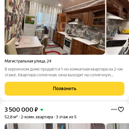
Магистральная улица
,
24
В кирпичном доме продаётся 1-но комнатная квартира на 2-ом
этаже. Квартира солнечная, окна выходят на солнечную
сторону, поэтому в квартире всегда светло и тепло. В
квартире выполнен классический ремонт: в зале и на кухне
Позвонить
натянут глянцевый потолок, в
3 500 000
₽
52,8 м²
2-комн. квартира
3 этаж из 5