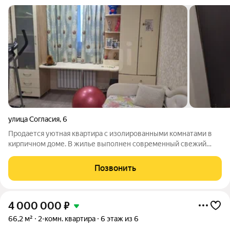
улица Согласия
,
6
Продается уютная квартира с изолированными комнатами в
кирпичном доме. В жилье выполнен современный свежий
ремонт и установлены теплые полы. Окна выходят в тихий
двор. Просторная кухня оборудована встроенной техникой,
Позвонить
включая посудомоечную машину, и
4 000 000
₽
66,2 м²
2-комн. квартира
6 этаж из 6