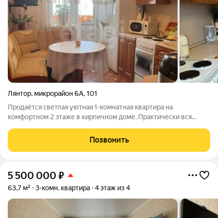
Лянтор
,
микрорайон 6А
,
101
Продаётся светлая уютная 1-комнатная квартира на
комфортном 2 этаже в кирпичном доме. Практически вся
мебель останется новым собственникам. Район
развивающийся: все, что нужно для жизни, находится в
Позвонить
шаговой доступности, школа, садик, ЦДТ и ДШИ,
5 500 000
₽
63,7 м²
3-комн. квартира
4 этаж из 4