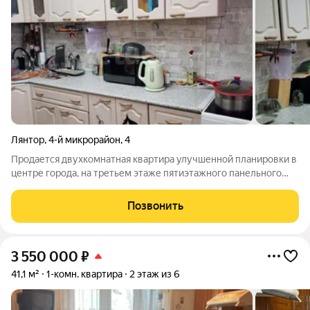
Лянтор
,
4-й микрорайон
,
4
Продается двухкомнатная квартира улучшенной планировки в
центре города, на третьем этаже пятиэтажного панельного
дома. Объект находится в хорошем состоянии и полностью
готов к заселению в стоимость входит практичная мебель,
Позвонить
включая кухонный гарнитур
3 550 000
₽
41,1 м²
1-комн. квартира
2 этаж из 6