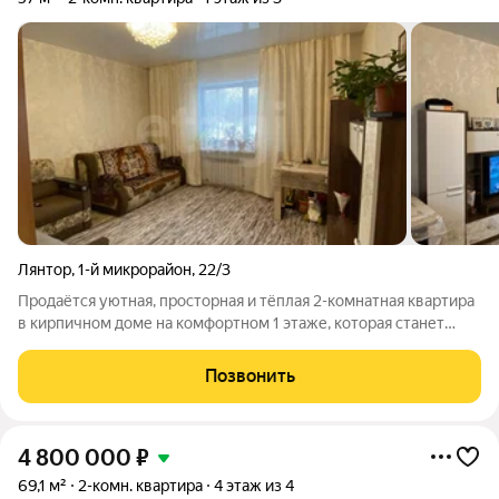
Лянтор
,
1-й микрорайон
,
22/3
Продаётся уютная, просторная и тёплая 2-комнатная квартира
в кирпичном доме на комфортном 1 этаже, которая станет
идеальным местом для комфортной жизни! ПОДХОДИТ ПОД
ВСЕ ПРОГРАММЫ, СЕМЕЙНУЮ ИПОТЕКУ 6% (с детьми не
Позвонить
старше 7 лет) Отличное расположение
4 800 000
₽
69,1 м²
2-комн. квартира
4 этаж из 4