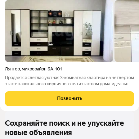
Лянтор
,
микрорайон 6А
,
101
Продается светлая уютная 3-комнатная квартира на четвертом
этаже капитального кирпичного пятиэтажном дома-идеальный
вариант для большой дружной семьи! Уникальная планировка
с окнами, выходящими на обе стороны дома, обеспечивает
Позвонить
отличное естественное
Сохраняйте поиск и не упускайте
новые объявления