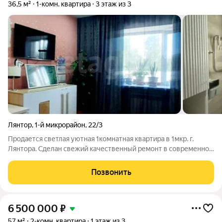
36,5 м²
1-комн. квартира
3 этаж из 3
Лянтор
,
1-й микрорайон
,
22/3
Продается светлая уютная 1комнатная квартира в 1мкр. г.
Лянтора. Сделан свежий качественный ремонт в современном
стиле всё аккуратно и готово к заезду. Балкон утеплён,
выведен отдельный свет и установлен тёплый пол можно
Позвонить
использовать как рабочую
6 500 000
₽
57 м²
2-комн. квартира
1 этаж из 3