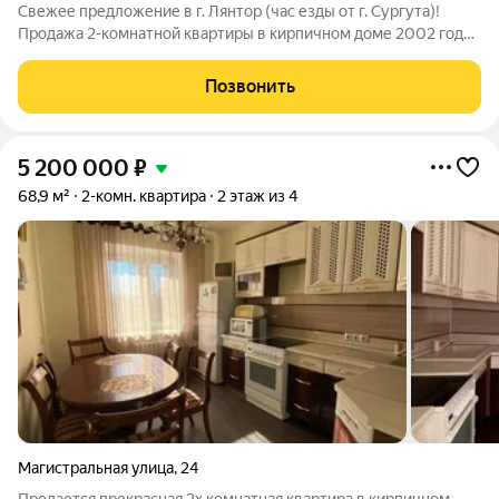
Свежее предложение в г. Лянтор (час езды от г. Сургута)!
Продажа 2-комнатной квартиры в кирпичном доме 2002 года
постройки! Дом очень теплый, удачно расположен-все есть
рядом в шаговой доступности, проблем с парковкой нет,
Позвонить
замечательные соседи!
5 200 000
₽
68,9 м²
2-комн. квартира
2 этаж из 4
Магистральная улица
,
24