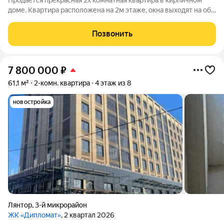
Продается прекрасная 2х комнатная квартира в кирпичном
доме. Квартира расположена на 2м этаже, окна выходят на обе
стороны. В квартире выполнен качественный ремонт в
классическом стиле. В коридоре есть оборудованная
Позвонить
гардеробная + большой шкаф купе.
7 800 000
₽
61,1 м²
2-комн. квартира
4 этаж из 8
новостройка
Лянтор
,
3-й микрорайон
ЖК «Дипломат»
, 2 квартал 2026