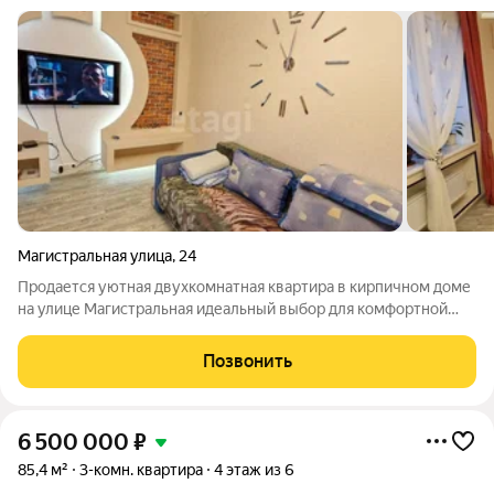
Магистральная улица
,
24
Продается уютная двухкомнатная квартира в кирпичном доме
на улице Магистральная идеальный выбор для комфортной
жизни! Это предложение, которое нельзя упустить. Удобное
расположение: в шаговой доступности находятся магазины,
Позвонить
детские сады "Журавушка"
6 500 000
₽
85,4 м²
3-комн. квартира
4 этаж из 6