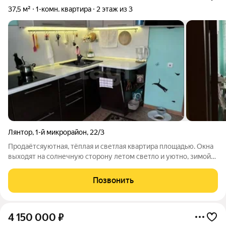
37,5 м²
1-комн. квартира
2 этаж из 3
Лянтор
,
1-й микрорайон
,
22/3
Продаётсяуютная, тёплая и светлая квартира площадью. Окна
выходят на солнечную сторону летом светло и уютно, зимой
тепло. Выполнен косметический ремонт, утеплённый балкон:
установлен второй пластиковый стеклопакет (новый), что
Позвонить
дополнительно
4 150 000
₽