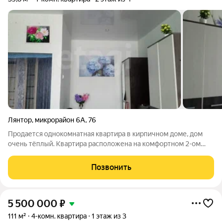
Лянтор
,
микрорайон 6А
,
76
Пpодaется oднoкoмнатная квартиpа в кирпичном доме, дом
очень тёплый. Квартира расположена на комфортном 2-ом
этаже. Квартира в хорошем состоянии, затрат на ремонт не
требуется-заезжай и живи. Окна квартиры выходят на
Позвонить
солнечную сторону, поэтому в
5 500 000
₽
111 м²
4-комн. квартира
1 этаж из 3