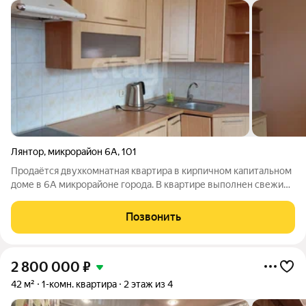
Лянтор
,
микрорайон 6А
,
101
Продаётся двухкомнатная квартира в кирпичном капитальном
доме в 6А микрорайоне города. В квартире выполнен свежий
ремонт. Окна пластиковые,потолки частично натяжные,пол
линолиум,стены выровняны под покраску и окрашены. В
Позвонить
квартире остается кухонный
2 800 000
₽
42 м²
1-комн. квартира
2 этаж из 4