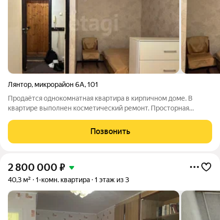
Лянтор
,
микрорайон 6А
,
101
Продаётся однокомнатная квартира в кирпичном доме. В
квартире выполнен косметический ремонт. Просторная
зонированная гостиная. Можно разместить в нише
двуспальную кровать в нише и отдельно выделить зону
Позвонить
отдыха с телевизором. Кухня стандартная. Есть
2 800 000
₽
40,3 м²
1-комн. квартира
1 этаж из 3