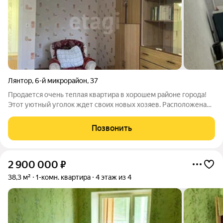
Лянтор
,
6-й микрорайон
,
37
Продается очень теплая квартира в хорошем районе города!
Этот уютный уголок ждет своих новых хозяев. Расположена
квартира в кирпичном доме. Пластиковые окна обеспечивают
отличную тепло- и звукоизоляцию, а просторный балкон
Позвонить
станет идеальным местом для
2 900 000
₽
38,3 м²
1-комн. квартира
4 этаж из 4