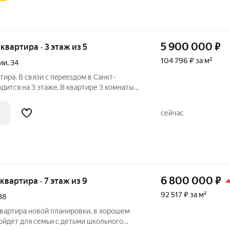
5 900 000
₽
 квартира · 3 этаж из 5
104 796 ₽ за м²
ии
,
34
ира. B связи с пeрeeздом в Cанкт-
дится нa 3 этажe. В квартире 3 комнаты,
и всe тихие и спокойные. Рядом
рынок, детские площадки, магазины. За
сейчас
6 800 000
₽
 квартира · 7 этаж из 9
92 517 ₽ за м²
38
квартира новой планировки, в хорошем
ойдёт для семьи с детьми школьного