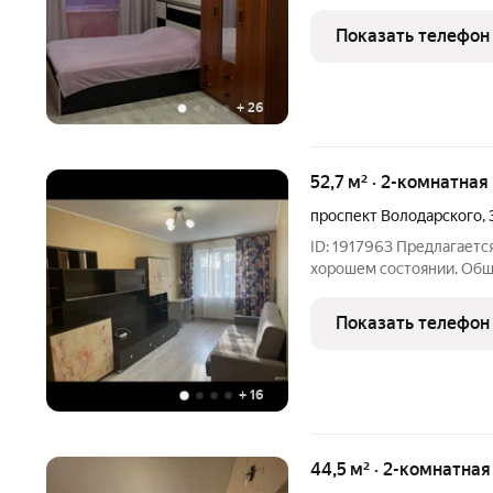
возраста.
Показать телефон
+
26
52,7 м² · 2-комнатная
проспект Володарского
,
ID: 1917963 Предлагаетс
хорошем состоянии. Общ
Жилая площадь разделена
квадратных метра. Кухня
Показать телефон
раздельный санузел,
+
16
44,5 м² · 2-комнатна