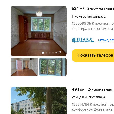
52,1 м² · 3-комнатная
Пионерская улица
,
2
138809905 К покупке пре
квартира в трехэтажном
уютной зеленой зоне гор
кладовые комнаты для к
Итака, а
комфорта, так как у
+
17
Показать телефон
49,1 м² · 2-комнатная
улица Кингисеппа
,
4
138814784 К покупке пре
комфортном 2-ом этаже, 