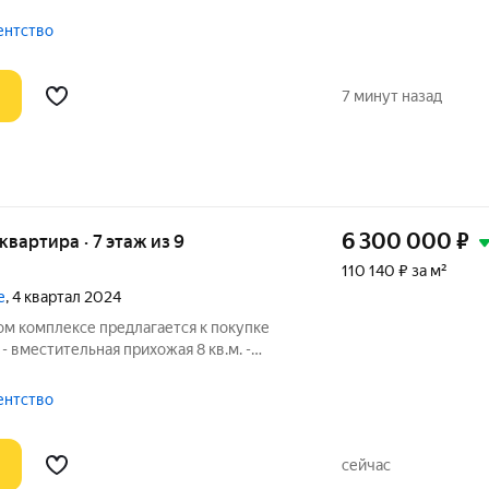
о двор , также есть гардеробная. Окна
 на набережную реки. Приобретая эту
гентство
7 минут назад
6 300 000
₽
 квартира · 7 этаж из 9
110 140 ₽ за м²
е
, 4 квартал 2024
м комплексе предлагается к покупке
- вместительная прихожая 8 кв.м. -
м с большим окном - три изолированные
у, ванная, полотенцесушитель -
гентство
сейчас