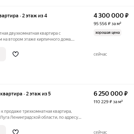
4 300 000
₽
квартира · 2 этаж из 4
95 556 ₽ за м²
хорошая цена
ая двухкомнатная квартира с
 на втором этаже кирпичного дома.
озволяет рационально использовать
ткрывается вид во двор, где расположена
сейчас
6 250 000
₽
 квартира · 2 этаж из 5
110 229 ₽ за м²
я к продаже трехкомнатная квартира,
Луга Ленинградской области, по адресу
. Жилой объект находится в центральной
ечивает доступ ко всей необходимой
сейчас