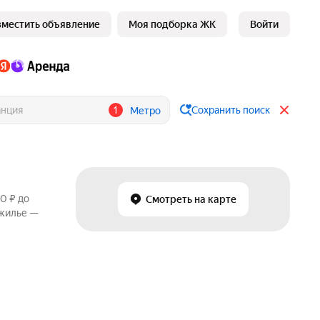
зместить объявление
Моя подборка ЖК
Войти
1
Сохранить поиск
Метро
0 ₽ до
Смотреть на карте
 жилье —