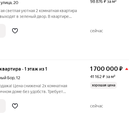
98 876 ₽ за м²
 улица
,
20
я светлая уютная 2 комнатная квартира
 выходят в зеленый двор. В квартире
емонт. Комнаты раздельные правильной
едварительной договоренности. 2
сейчас
1 700 000
₽
 квартира · 1 этаж из 1
41 162 ₽ за м²
ный Бор
,
12
хорошая цена
одажа! Цена снижена! 2х комнатная
ичном доме без удобств. Требует
постоянного проживания хорошей семье
, любящим природу, свежий воздух.
сейчас