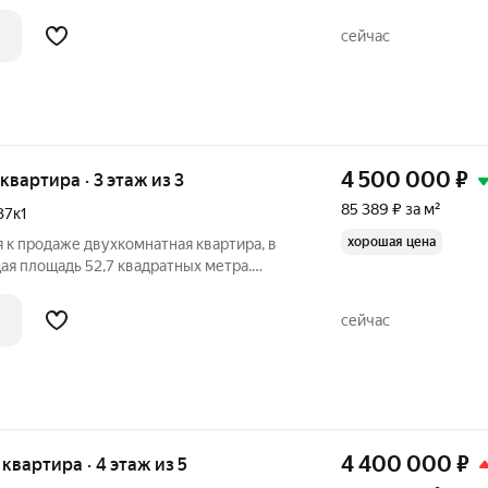
сейчас
4 500 000
₽
 квартира · 3 этаж из 3
85 389 ₽ за м²
37к1
хорошая цена
я к продаже двухкомнатная квартира, в
ая площадь 52,7 квадратных метра.
 на две комнаты площадью 13,7 и 17,1
 большая, прихожая просторная,
сейчас
4 400 000
₽
я квартира · 4 этаж из 5