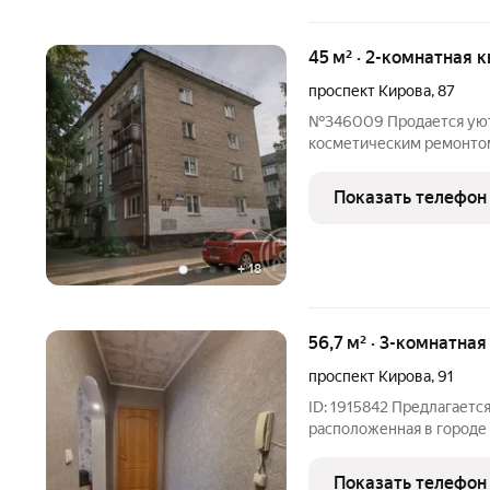
45 м² · 2-комнатная 
проспект Кирова
,
87
№346009 Продается уютн
косметическим ремонтом
Комнаты смежные, что п
пространство. Из окон о
Показать телефон
детская площадка. В
+
18
56,7 м² · 3-комнатная
проспект Кирова
,
91
ID: 1915842 Предлагаетс
расположенная в городе 
проспект Кирова, дом 91
части города, что обесп
Показать телефон