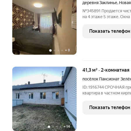
деревня Заклинье
,
Новая
№345891 Продается чиста
на 4 этаже 5 этаже. Окна
сделан косметический р
формы. Просмотры по пр
Показать телефон
взрослых
+
8
41,3 м² · 2-комнатная
посёлок Пансионат Зелё
ID: 1916744 СРОЧНАЯ пр
квартира в частном кирп
ремонта. Подойдет для 
или одинокому человеку
Показать телефон
Рядом река, лес, грибы,
+
14