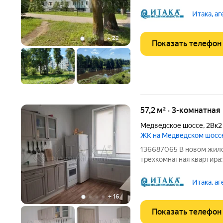
балконом ,окна выходят в
второй комнаты выходят
Итака, а
квартиру у
+
22
Показать телефон
57,2 м² · 3-комнатная
Медведское шоссе
,
2Вк2
ЖК на Медведском шосс
136687065 В новом жило
трехкомнатная квартира: 
просторная кухня 10 кв.
комнаты - раздельный с/
Итака, а
комфортный 7-ый
+
16
Показать телефон