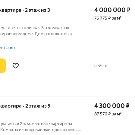
4 000 000
₽
 квартира · 2 этаж из 3
76 775 ₽ за м²
длагается отличная 3-х комнатная
 кирпичном доме. Дом расположен в
ода Луга, во дворе дома построены
аждой квартиры- это создает еще более
гентство
сейчас
4 300 000
₽
 квартира · 2 этаж из 5
87 576 ₽ за м²
длагается 2-х комнатная квартира на
Комнаты изолированные, одна из них с