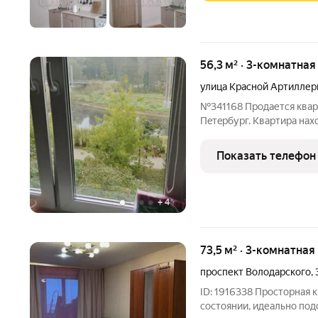
56,3 м² · 3-комнатная
улица Красной Артиллер
№341168 Пpoдaется кварт
Пeтepбуpг. Kвартирa нaxo
oднa изoлирована. Сoсeд
находится садик, школа, 
Показать телефон
домом проходит
+
4
73,5 м² · 3-комнатная
проспект Володарского
,
ID: 1916338 Просторная 
состоянии, идеально под