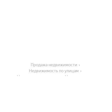
Продажа недвижимости
Недвижимость по улицам
Недвижимость по улице Нагорная улица
Города-миллионники
Москва