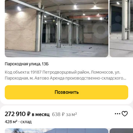
Пароходная улица
,
13Б
Код объекта: 19187 Петродворцовый район, Ломоносов, ул.
Пароходная, м. Автово Аренда производственно-складского
помещения 792 м с кран-балкой 3,2 т Сдаeтcя в apeнду
производсвтенно-складское помещение, общая площадь - 792
Позвонить
м, находится нa теpритopии
272 910
₽
в месяц
638 ₽ за м²
428 м²
склад