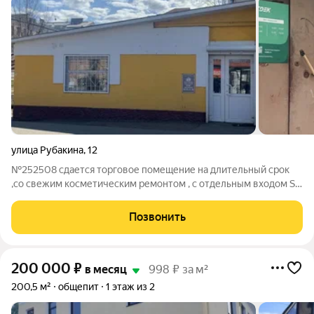
улица Рубакина
,
12
№252508 сдается торговое помещение на длительный срок
,со свежим косметическим ремонтом , с отдельным входом S-
40м2со всеми коммуникациями ,эл -во,Можно использовать
под салон красоты ,пункт выдачи ,все обсуждается .Удобное
Позвонить
место расположение в
200 000
₽
в месяц
998 ₽ за м²
200,5 м²
общепит
1 этаж из 2