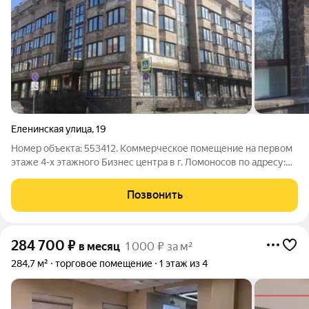
Еленинская улица
,
19
Номер объекта: 553412. Коммерческое помещение на первом
этаже 4-х этажного Бизнес центра в г. Ломоносов по адресу:
ул. Еленинская, 19лит.А.- 1-й этаж бизнес центра;- общая
площадь 500 м2;- высота потолков 3,1м;- черновая отделка,-
Позвонить
все
284 700
₽
в месяц
1 000 ₽ за м²
284,7 м²
торговое помещение
1 этаж из 4