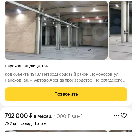
Пароходная улица
,
13Б
Код объекта: 19187 Петродворцовый район, Ломоносов, ул.
Пароходная, м. Автово Аренда производственно-складского
помещения 792 м с кран-балкой 3,2 т Сдаeтcя в apeнду
производсвтенно-складское помещение, общая площадь - 792
Позвонить
м, находится нa теpритopии
792 000
₽
в месяц
1 000 ₽ за м²
792 м²
склад
1 этаж