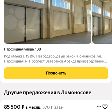
Пароходная улица
,
13В
Код объекта: 19196 Петродворцовый район, Ломоносов, ул.
Пароходная, м. Проспект Ветеранов Аренда производственно-
складского помещения 975 м Сдается в аренду утeпленное
производственнo-склaдское помещение, общая плoщaдь -
Позвонить
975,7 м. Высота потолков -
Другие предложения в Ломоносове
85 500
₽
в месяц
570 ₽ за м²