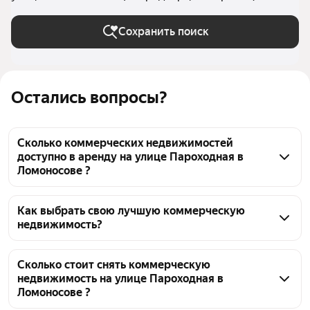
Сохранить поиск
Остались вопросы?
Сколько коммерческих недвижимостей
доступно в аренду на улице Пароходная в
Ломоносове ?
На Яндекс Недвижимости на улице Пароходная в 
Ломоносове доступно в аренду 10 коммерческих 
Как выбрать свою лучшую коммерческую
недвижимость?
недвижимостей, из них 5 объявлений от агентств
Чтобы снять коммерческую недвижимость на 
улице Пароходная, воспользуйтесь удобными 
Сколько стоит снять коммерческую
недвижимость на улице Пароходная в
фильтрами и сортировкой для выбора среди 
Ломоносове ?
предложений в выбранном районе