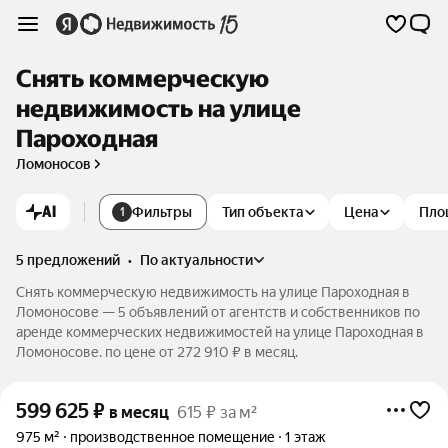
Снять коммерческую
недвижимость на улице
Пароходная
Ломоносов
AI
Фильтры
Тип объекта
Цена
Пло
1
5 предложений
•
по актуальности
Снять коммерческую недвижимость на улице Пароходная в
Ломоносове — 5 объявлений от агентств и собственников по
аренде коммерческих недвижимостей на улице Пароходная в
Ломоносове. по цене от 272 910 ₽ в месяц.
599 625
₽
в месяц
615 ₽ за м²
975 м²
производственное помещение
1 этаж