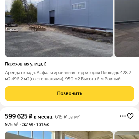
Пароходная улица
,
6
Аренда склада. Асфальтированная территория Площадь 428.2
м2,496.2 м2(со стеллажами), 950 м2 Высота 6 м Ровный
бетонный беспылевой пол Ворота 4.54.2 м Санузел
Электричество 25 квт. Септик Отопление газ, включение лето
Позвонить
2026 г. Ставка холодного(428 2м2)
599 625
₽
в месяц
615 ₽ за м²
975 м²
склад
1 этаж