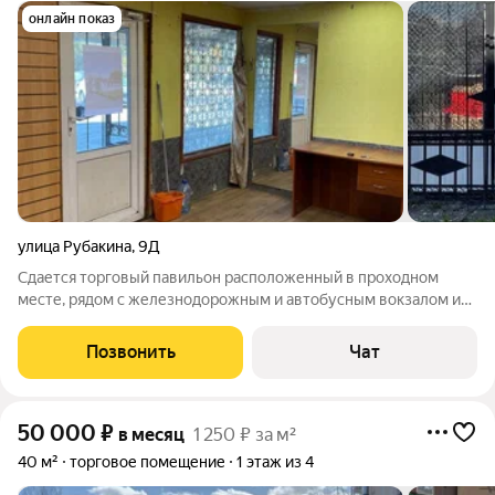
онлайн показ
улица Рубакина
,
9Д
Сдается торговый павильон расположенный в проходном
месте, рядом с железнодорожным и автобусным вокзалом и
рынком. Имеется электрический котел. Электричество
оплачивается отдельно.
Позвонить
Чат
50 000
₽
в месяц
1 250 ₽ за м²
40 м²
торговое помещение
1 этаж из 4