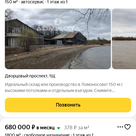
150 м²
автосервис
1 этаж из 1
Дворцовый проспект
,
1Щ
Идеальный склад или производство в Ломоносове! 150 м с
высокими потолками и отдельным въездом. Снимите
помещение, которое работает на ваш бизнес. Вам не придется
ничего дорабатывать всё уже есть: 150 м свободной
Позвонить
планировки Высота потолков 5 м
680 000
₽
в месяц
378 ₽ за м²
1800 м²
свободное назначение
1 этаж из 1