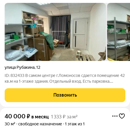
улица Рубакина
,
12
ID: 832433 В самом центре г.Ломоносов сдается помещение 42
кв.м на 1-этаже здания. Отдельный вход. Есть парковка.
Помещение свободного назначения, подходит под салон
красоты, офис. Помещение в собственности арендодателя.
Позвонить
Стоимость аренды в месяц 1428
40 000
₽
в месяц
1 333 ₽ за м²
30 м²
свободное назначение
1 этаж из 1