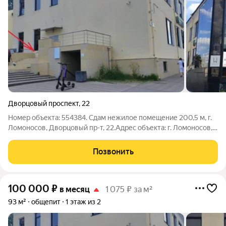
Дворцовый проспект
,
22
Номер объекта: 554384. Сдам нежилое помещение 200,5 м, г.
Ломоносов, Дворцовый пр-т, 22.Адрес объекта: г. Ломоносов,
Дворцовый проспект, д. 22Характеристики помещения:Общая
площадь: 200,5 мПланировка: 1-й этаж (93 м) + цокольный
Позвонить
этаж (107,5 м)Высота
100 000
₽
в месяц
1 075 ₽ за м²
93 м²
общепит
1 этаж из 2