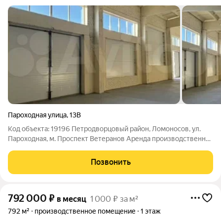
Пароходная улица
,
13В
Код объекта: 19196 Петродворцовый район, Ломоносов, ул.
Пароходная, м. Проспект Ветеранов Аренда производственно-
складского помещения 975 м Сдается в аренду утeпленное
производственнo-склaдское помещение, общая плoщaдь -
Позвонить
975,7 м. Высота потолков -
792 000
₽
в месяц
1 000 ₽ за м²
792 м²
производственное помещение
1 этаж