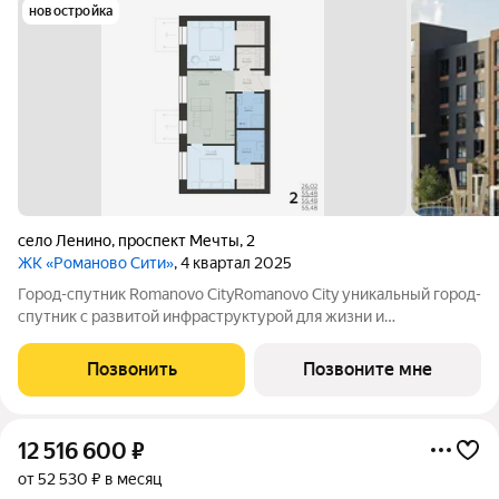
новостройка
село Ленино
,
проспект Мечты
,
2
ЖК «Романово Сити»
, 4 квартал 2025
Город-спутник Romanovo CityRomanovo City уникальный город-
спутник с развитой инфраструктурой для жизни и
современной архитектурой для вдохновения. Romanovo City
расположен в 8 км от Липецка, общая площадь 100 га.
Позвонить
Позвоните мне
Перспективная численность населения
12 516 600
₽
от 52 530 ₽ в месяц