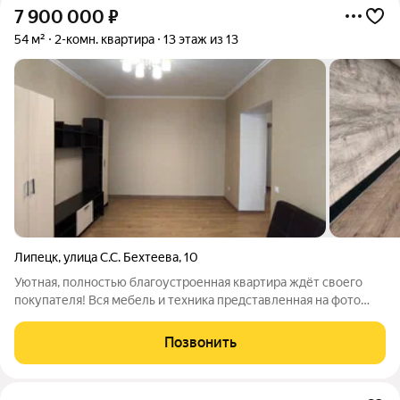
7 900 000
₽
54 м²
2-комн. квартира
13 этаж из 13
Липецк
,
улица С.С. Бехтеева
,
10
Уютная, полностью благоустроенная квартира ждёт своего
покупателя! Вся мебель и техника представленная на фото
остаётся ( все новое). Свежий качественный ремонт которым
никто не пользовался.. Дом полностью кирпичный, прекрасная
Позвонить
шумоизоляция и