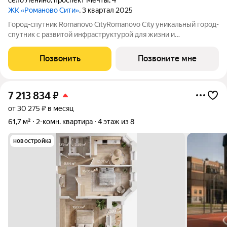
село Ленино
,
проспект Мечты
,
4
ЖК «Романово Сити»
, 3 квартал 2025
Город-спутник Romanovo CityRomanovo City уникальный город-
спутник с развитой инфраструктурой для жизни и
современной архитектурой для вдохновения. Romanovo City
расположен в 8 км от Липецка, общая площадь 100 га.
Позвонить
Позвоните мне
Перспективная численность населения
7 213 834
₽
от 30 275 ₽ в месяц
61,7 м²
2-комн. квартира
4 этаж из 8
новостройка