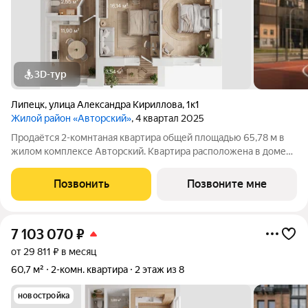
3D-тур
Липецк
,
улица Александра Кириллова
,
1к1
Жилой район «Авторский»
, 4 квартал 2025
Продаётся 2-комнтаная квартира общей площадью 65,78 м в
жилом комплексе Авторский. Квартира расположена в доме
№1 (I очередь), 4 секции, на 2 этаже что идеально подходит для
семей с детьми или пожилых родителей. Жилая площадь 35,74
Позвонить
Позвоните мне
м оптимальная и
7 103 070
₽
от 29 811 ₽ в месяц
60,7 м²
2-комн. квартира
2 этаж из 8
новостройка