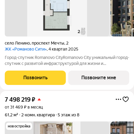
село Ленино
,
проспект Мечты
,
2
ЖК «Романово Сити»
, 4 квартал 2025
Город-спутник Romanovo CityRomanovo City уникальный город-
спутник с развитой инфраструктурой для жизни и
современной архитектурой для вдохновения. Romanovo City
расположен в 8 км от Липецка, общая площадь 100 га.
Позвонить
Позвоните мне
Перспективная численность населения
7 498 219
₽
от 31 469 ₽ в месяц
61,2 м²
2-комн. квартира
5 этаж из 8
новостройка