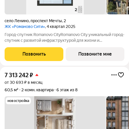
село Ленино
,
проспект Мечты
,
2
ЖК «Романово Сити»
, 4 квартал 2025
Город-спутник Romanovo CityRomanovo City уникальный город-
спутник с развитой инфраструктурой для жизни и
современной архитектурой для вдохновения. Romanovo City
расположен в 8 км от Липецка, общая площадь 100 га.
Позвонить
Позвоните мне
Перспективная численность населения
7 313 242
₽
от 30 693 ₽ в месяц
60,5 м²
2-комн. квартира
6 этаж из 8
новостройка