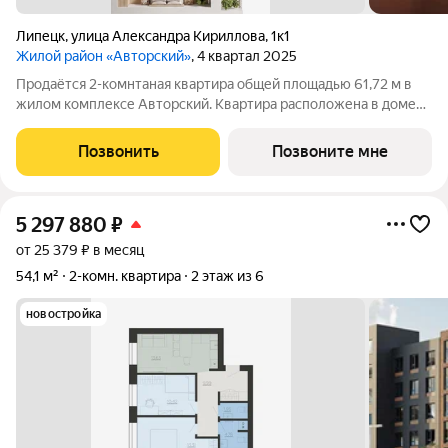
Липецк
,
улица Александра Кириллова
,
1к1
Жилой район «Авторский»
, 4 квартал 2025
Продаётся 2-комнтаная квартира общей площадью 61,72 м в
жилом комплексе Авторский. Квартира расположена в доме
№1 (I очередь), 1 секции, на 4 этаже оптимальным для вашего
спокойствия. Жилая площадь 32,98 м оптимальная и
Позвонить
Позвоните мне
рациональная. В квартире 2
5 297 880
₽
от 25 379 ₽ в месяц
54,1 м²
2-комн. квартира
2 этаж из 6
новостройка