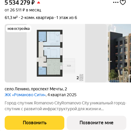
5 534 279
₽
от 26 511 ₽ в месяц
61,3 м²
2-комн. квартира
1 этаж из 6
новостройка
село Ленино
,
проспект Мечты
,
2
ЖК «Романово Сити»
, 4 квартал 2025
Город-спутник Romanovo CityRomanovo City уникальный город-
спутник с развитой инфраструктурой для жизни и
современной архитектурой для вдохновения. Romanovo City
расположен в 8 км от Липецка, общая площадь 100 га.
Позвонить
Позвоните мне
Перспективная численность населения