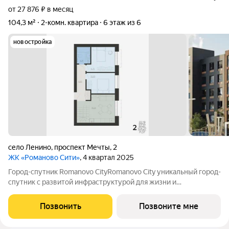
от 27 876 ₽ в месяц
104,3 м²
2-комн. квартира
6 этаж из 6
новостройка
село Ленино
,
проспект Мечты
,
2
ЖК «Романово Сити»
, 4 квартал 2025
Город-спутник Romanovo CityRomanovo City уникальный город-
спутник с развитой инфраструктурой для жизни и
современной архитектурой для вдохновения. Romanovo City
расположен в 8 км от Липецка, общая площадь 100 га.
Позвонить
Позвоните мне
Перспективная численность населения