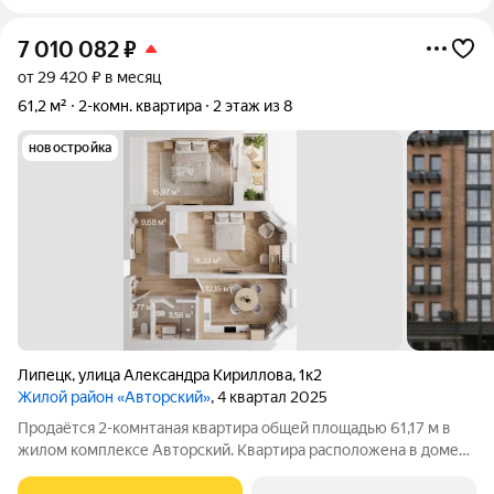
7 010 082
₽
от 29 420 ₽ в месяц
61,2 м²
2-комн. квартира
2 этаж из 8
новостройка
Липецк
,
улица Александра Кириллова
,
1к2
Жилой район «Авторский»
, 4 квартал 2025
Продаётся 2-комнтаная квартира общей площадью 61,17 м в
жилом комплексе Авторский. Квартира расположена в доме
№2 (II очередь), 2 секции, на 2 этаже что идеально подходит