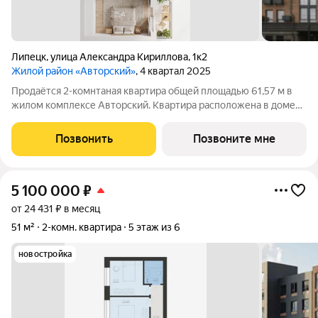
Липецк
,
улица Александра Кириллова
,
1к2
Жилой район «Авторский»
, 4 квартал 2025
Продаётся 2-комнтаная квартира общей площадью 61,57 м в
жилом комплексе Авторский. Квартира расположена в доме
№2 (II очередь), 2 секции, на 2 этаже что идеально подходит
для семей с детьми или пожилых родителей. Жилая площадь
Позвонить
Позвоните мне
32,87 м оптимальная и
5 100 000
₽
от 24 431 ₽ в месяц
51 м²
2-комн. квартира
5 этаж из 6
новостройка