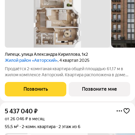
Липецк
,
улица Александра Кириллова
,
1к2
Жилой район «Авторский»
, 4 квартал 2025
Продаётся 2-комнтаная квартира общей площадью 61,17 м в
жилом комплексе Авторский. Квартира расположена в доме
№2 (II очередь), 2 секции, на 5 этаже оптимальным для вашего
спокойствия. Жилая площадь 32,3 м оптимальная и
Позвонить
Позвоните мне
рациональная. В квартире 2
5 437 040
₽
от 26 046 ₽ в месяц
55,5 м²
2-комн. квартира
2 этаж из 6