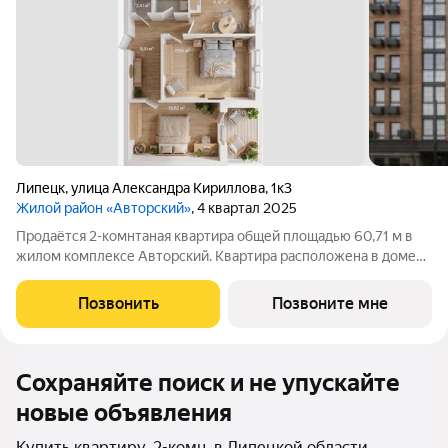
Липецк
,
улица Александра Кириллова
,
1к3
Жилой район «Авторский»
, 4 квартал 2025
Продаётся 2-комнтаная квартира общей площадью 60,71 м в
жилом комплексе Авторский. Квартира расположена в доме
№3 (III очередь), 2 секции, на 2 этаже что идеально подходит
для семей с детьми или пожилых родителей. 31,66 В квартире
Позвонить
Позвоните мне
2 жилые комнаты:
Сохраняйте поиск и не упускайте
новые объявления
Купить квартиру, 2-комн. в Липецкой области