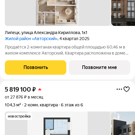
Липецк
,
улица Александра Кириллова
,
1к1
Жилой район «Авторский»
, 4 квартал 2025
Продаётся 2-комнтаная квартира общей площадью 60,46 м в
жилом комплексе Авторский. Квартира расположена в доме
№1 (I очередь), 4 секции, на 6 этаже что открывает отличный
вид на город! Жилая площадь 31,66 м оптимальная и
Позвонить
Позвоните мне
рациональная. В квартире 2
5 819 100
₽
от 27 876 ₽ в месяц
104,3 м²
2-комн. квартира
6 этаж из 6
новостройка