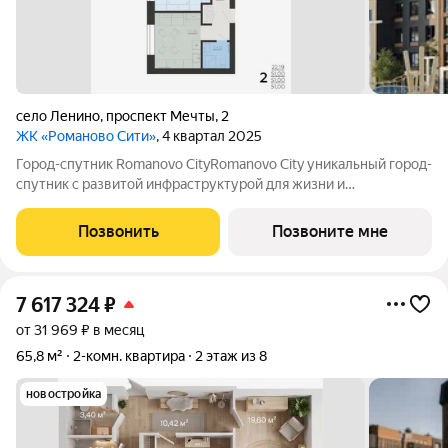
село Ленино
,
проспект Мечты
,
2
ЖК «Романово Сити»
, 4 квартал 2025
Город-спутник Romanovo CityRomanovo City уникальный город-
спутник с развитой инфраструктурой для жизни и
современной архитектурой для вдохновения. Romanovo City
расположен в 8 км от Липецка, общая площадь 100 га.
Позвонить
Позвоните мне
Перспективная численность населения
7 617 324
₽
от 31 969 ₽ в месяц
65,8 м²
2-комн. квартира
2 этаж из 8
новостройка