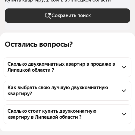
Сохранить поиск
Остались вопросы?
Сколько двухкомнатных квартир в продаже в
Липецкой области ?
На Яндекс Недвижимости в продаже в Липецкой 
области 147 двухкомнатных квартир, из них 1 
Как выбрать свою лучшую двухкомнатную
квартиру?
объявление от собственников, 1 объявление от 
агентств, 145 объявлений от застройщиков
Чтобы купить 2-комнатную квартиру с террасой, 
воспользуйтесь тепловой картой для оценки 
Сколько стоит купить двухкомнатную
квартиру в Липецкой области ?
инфраструктуры и транспортной доступности в 
выбранном районе в Липецкой области
Цена за квадратный метр
48 171 — 146 296 ₽