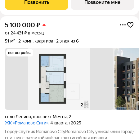
для семей с детьми или пожилых родителей. Жилая площадь
Позвонить
Позвоните мне
32,3 м оптимальная и
5 100 000
₽
от 24 431 ₽ в месяц
51 м²
2-комн. квартира
2 этаж из 6
новостройка
село Ленино
,
проспект Мечты
,
2
ЖК «Романово Сити»
, 4 квартал 2025
Город-спутник Romanovo CityRomanovo City уникальный город-
спутник с развитой инфраструктурой для жизни и