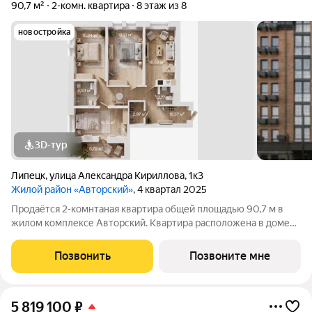
90,7 м²
2-комн. квартира
8 этаж из 8
новостройка
3D-тур
Липецк
,
улица Александра Кириллова
,
1к3
Жилой район «Авторский»
, 4 квартал 2025
Продаётся 2-комнтаная квартира общей площадью 90,7 м в
жилом комплексе Авторский. Квартира расположена в доме
№3 (III очередь), 2 секции, на 8 этаже что открывает отличный
вид на город! 35,15 В квартире 2 жилые комнаты: 19,21 и 15,94
Позвонить
Позвоните мне
м. Просторная
5 819 100
₽