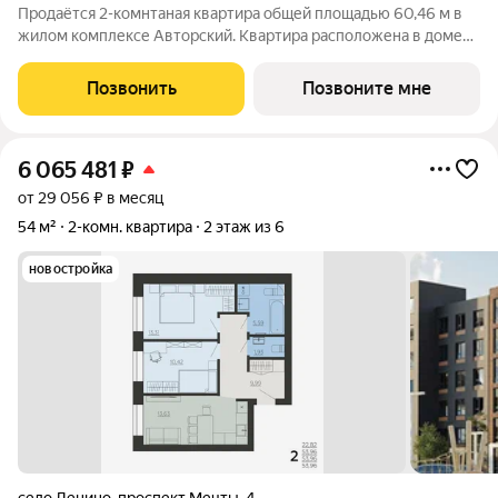
Продаётся 2-комнтаная квартира общей площадью 60,46 м в
жилом комплексе Авторский. Квартира расположена в доме
№1 (I очередь), 4 секции, на 8 этаже что открывает отличный
вид на город! Жилая площадь 31,66 м оптимальная и
Позвонить
Позвоните мне
рациональная.
6 065 481
₽
от 29 056 ₽ в месяц
54 м²
2-комн. квартира
2 этаж из 6
новостройка