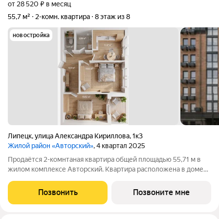
от 28 520 ₽ в месяц
55,7 м²
2-комн. квартира
8 этаж из 8
новостройка
Липецк
,
улица Александра Кириллова
,
1к3
Жилой район «Авторский»
, 4 квартал 2025
Продаётся 2-комнтаная квартира общей площадью 55,71 м в
жилом комплексе Авторский. Квартира расположена в доме
№3 (III очередь), 2 секции, на 8 этаже что открывает отличный
вид на город! 13,82 Европланировка с кухней, совмещенной с
Позвонить
Позвоните мне
гостиной, создаёт