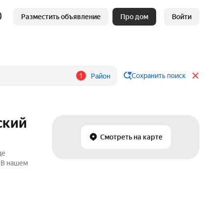
Разместить объявление
Про дом
Войти
1
Сохранить поиск
Район
ский
Смотреть на карте
де
. В нашем