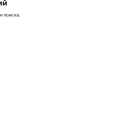
ий
н поиска.