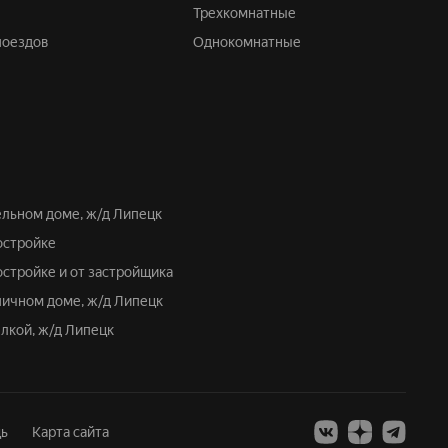
Трехкомнатные
поездов
Однокомнатные
нельном доме, ж/д Липецк
востройке
остройке и от застройщика
рпичном доме, ж/д Липецк
елкой, ж/д Липецк
ь
Карта сайта