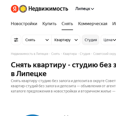
Липецк
Новостройки
Купить
Снять
Коммерческая
И
Снять
Квартиру
Студия
Цена
Недвижимость в Липецке
Снять
Квартира
Студия
Советский окру
Снять квартиру - студию без 
в Липецке
Снять квартиру-студию без залога и депозита в округе Сове
квартир-студий без залога и депозита — объявления от аген
каталоге предложения в новостройках и вторичном жилье — 