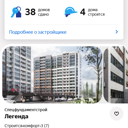
38
4
домов
дома
сдано
строятся
Подробнее о застройщике
Спецфундаментстрой
Легенда
Строится
•
комфорт
•
3 (7)