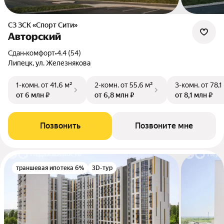
СЗ ЗСК «Спорт Сити»
Авторский
Сдан
•
комфорт
•
4.4 (54)
Липецк, ул. Железнякова
1-комн.
от 41,6 м²
2-комн.
от 55,6 м²
3-комн.
от 78,1
от 6 млн ₽
от 6,8 млн ₽
от 8,1 млн ₽
Позвонить
Позвоните мне
траншевая ипотека 6%
3D-тур