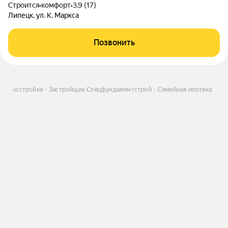
Строится
•
комфорт
•
3.9 (17)
Липецк, ул. К. Маркса
Позвонить
 в новостройке
Застройщик Спецфундаментстрой
Семейная ипотека