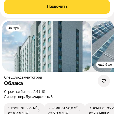
Позвонить
3D-тур
ещё 9 фот
Спецфундаментстрой
Облака
Строится
•
бизнес
•
2.4 (16)
Липецк, пер. Луначарского, 3
1-комн.
от 38,5 м²
2-комн.
от 58,8 м²
3-комн.
от 85,2
от 4,2 млн ₽
от 5,9 млн ₽
от 7,7 млн ₽