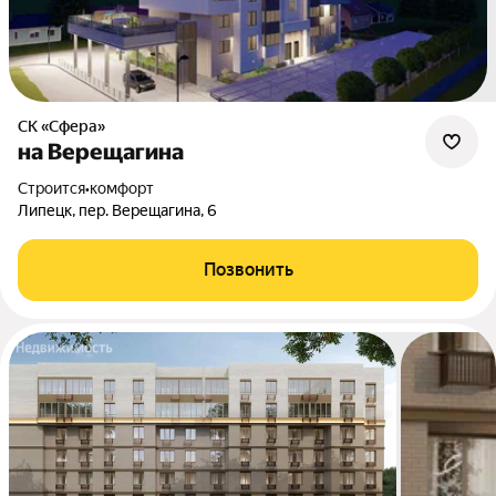
СК «Сфера»
на Верещагина
Строится
•
комфорт
Липецк, пер. Верещагина, 6
Позвонить