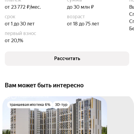
от 23 772 ₽/мес.
до 30 млн ₽
В
С
срок
возраст
С
от 1 до 30 лет
от 18 до 75 лет
Б
первый взнос
от 20,1%
Рассчитать
Вам может быть интересно
траншевая ипотека 6%
3D-тур