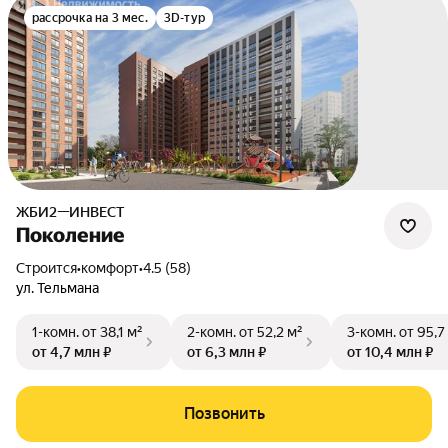
рассрочка на 3 мес.
3D-тур
ЖБИ2—ИНВЕСТ
Поколение
Строится
•
комфорт
•
4.5 (58)
ул. Тельмана
1-комн.
от 38,1 м²
2-комн.
от 52,2 м²
3-комн.
от 95,7
от 4,7 млн ₽
от 6,3 млн ₽
от 10,4 млн ₽
Позвонить