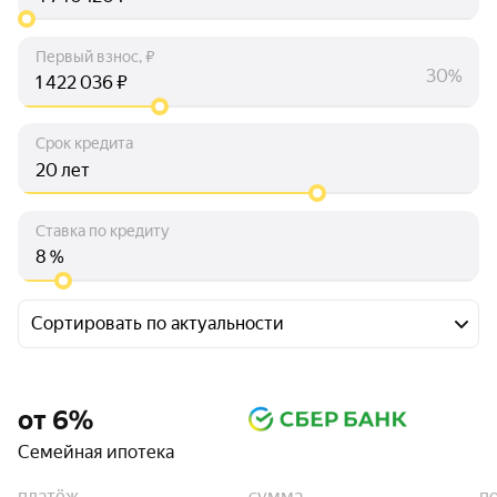
Первый взнос, ₽
30%
₽
Срок кредита
лет
Ставка по кредиту
%
Сортировать по актуальности
от 6%
Семейная ипотека
платёж
сумма
п