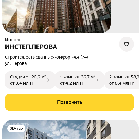
Инстеп
ИНСТЕП.ПЕРОВА
Строится, есть сданные
•
комфорт
•
4.4 (74)
ул. Перова
Студии
от 26,6 м²
1-комн.
от 36,7 м²
2-комн.
от 58,
от 3,4 млн ₽
от 4,2 млн ₽
от 6,4 млн ₽
Позвонить
3D-тур