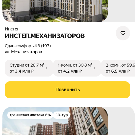
Инстеп
ИНСТЕП.МЕХАНИЗАТОРОВ
Сдан
•
комфорт
•
4.3 (197)
ул. Механизаторов
Студии
от 26,7 м²
1-комн.
от 30,8 м²
2-комн.
от 59,
от 3,4 млн ₽
от 4,2 млн ₽
от 6,5 млн ₽
Позвонить
траншевая ипотека 6%
3D-тур