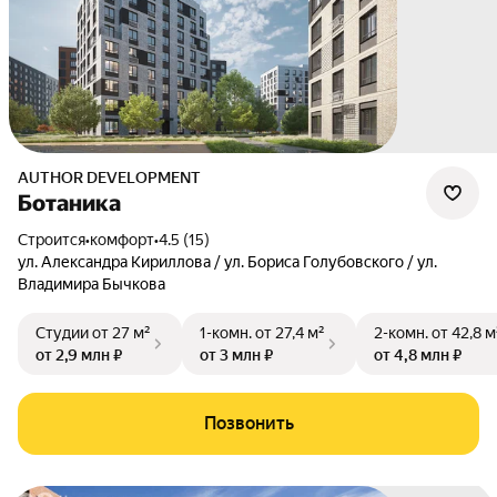
AUTHOR DEVELOPMENT
Ботаника
Строится
•
комфорт
•
4.5 (15)
ул. Александра Кириллова / ул. Бориса Голубовского / ул.
Владимира Бычкова
Студии
от 27 м²
1-комн.
от 27,4 м²
2-комн.
от 42,8 м
от 2,9 млн ₽
от 3 млн ₽
от 4,8 млн ₽
Позвонить