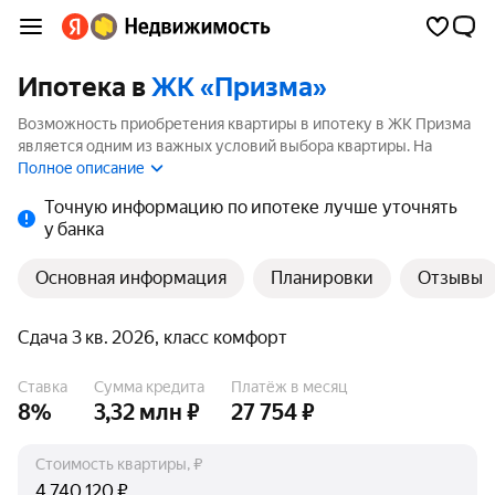
Ипотека в
ЖК «Призма»
Возможность приобретения квартиры в ипотеку в ЖК Призма
является одним из важных условий выбора квартиры. На
странице мы собрали программы кредитования банков для
Полное описание
покупки квартиры в ипотеку от 6%.
Точную информацию по ипотеке лучше уточнять
у банка
Основная информация
Планировки
Отзывы
Сдача 3 кв. 2026, класс комфорт
Ставка
Сумма кредита
Платёж в месяц
8%
3,32 млн ₽
27 754 ₽
Стоимость квартиры, ₽
₽