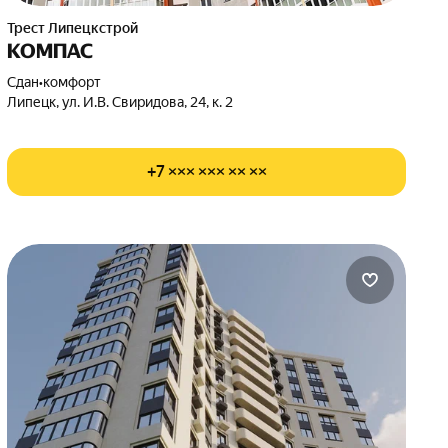
Трест Липецкстрой
КОМПАС
Сдан
•
комфорт
Липецк, ул. И.В. Свиридова, 24, к. 2
+7 ××× ××× ×× ××