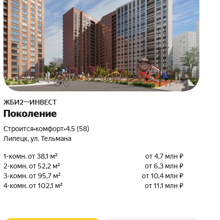
ЖБИ2—ИНВЕСТ
Поколение
Строится
•
комфорт
•
4.5 (58)
Липецк, ул. Тельмана
1-комн. от 38,1 м²
от 4,7 млн ₽
2-комн. от 52,2 м²
от 6,3 млн ₽
3-комн. от 95,7 м²
от 10,4 млн ₽
4-комн. от 102,1 м²
от 11,1 млн ₽