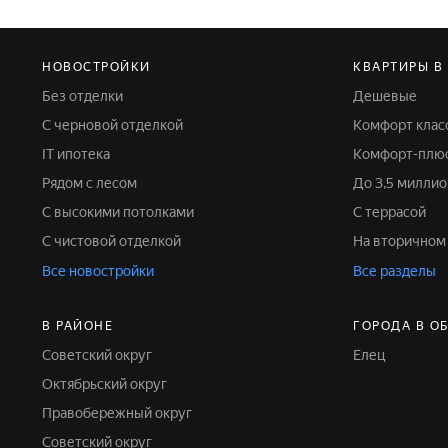
НОВОСТРОЙКИ
КВАРТИРЫ В
Без отделки
Дешевые
С черновой отделкой
Комфорт клас
IT ипотека
Комфорт-плюс
Рядом с лесом
До 3,5 милли
С высокими потолками
С террасой
С чистовой отделкой
На вторичном
Все новостройки
Все разделы
В РАЙОНЕ
ГОРОДА В О
Советский округ
Елец
Октябрьский округ
Правобережный округ
Советский округ