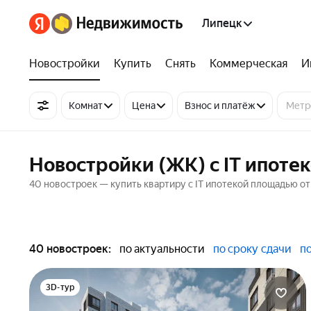
Липецк
Новостройки
Купить
Снять
Коммерческая
И
Комнат
Цена
Взнос и платёж
Новостройки (ЖК) с IT ипоте
40 новостроек — купить квартиру с IT ипотекой площадью от 
40 новостроек:
по актуальности
по сроку сдачи
п
3D-тур