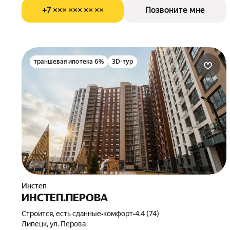
+7 ××× ××× ×× ××
Позвоните мне
траншевая ипотека 6%
3D-тур
Инстеп
ИНСТЕП.ПЕРОВА
Строится, есть сданные
•
комфорт
•
4.4 (74)
Липецк, ул. Перова