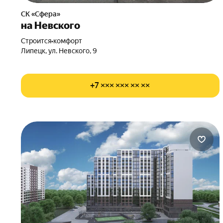
СК «Сфера»
на Невского
Строится
•
комфорт
Липецк, ул. Невского, 9
+7 ××× ××× ×× ××