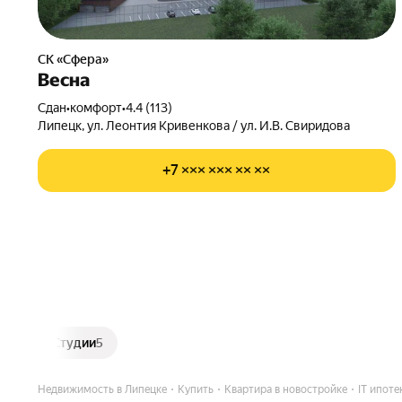
СК «Сфера»
Весна
Сдан
•
комфорт
•
4.4 (113)
Липецк, ул. Леонтия Кривенкова / ул. И.В. Свиридова
+7 ××× ××× ×× ××
Студии
5
Недвижимость в Липецке
Купить
Квартира в новостройке
IT ипоте