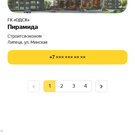
ГК «ОДСК»
Пирамида
Строится
•
эконом
Липецк, ул. Минская
+7 ××× ××× ×× ××
1
2
3
4
ка