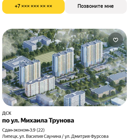
+7 ××× ××× ×× ××
Позвоните мне
ДСК
по ул. Михаила Трунова
Сдан
•
эконом
•
3.9 (22)
Липецк, ул. Василия Саунина / ул. Дмитрия Фурсова