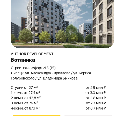
AUTHOR DEVELOPMENT
Ботаника
Строится
•
комфорт
•
4.5 (15)
Липецк, ул. Александра Кириллова / ул. Бориса
Голубовского / ул. Владимира Бычкова
Студии от 27 м²
от 2,9 млн ₽
1-комн. от 27,4 м²
от 3,0 млн ₽
2-комн. от 42,8 м²
от 4,8 млн ₽
3-комн. от 76 м²
от 7,7 млн ₽
4-комн. от 87,1 м²
от 8,7 млн ₽