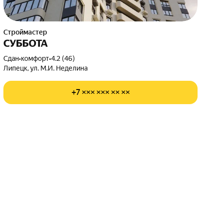
Строймастер
СУББОТА
Сдан
•
комфорт
•
4.2 (46)
Липецк, ул. М.И. Неделина
+7 ××× ××× ×× ××