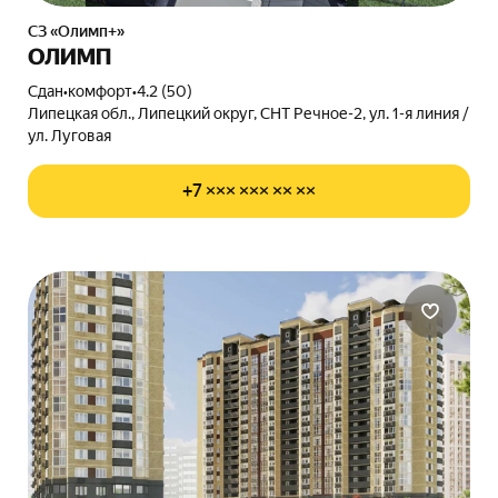
СЗ «Олимп+»
ОЛИМП
Сдан
•
комфорт
•
4.2 (50)
Липецкая обл., Липецкий округ, СНТ Речное-2, ул. 1-я линия /
ул. Луговая
+7 ××× ××× ×× ××