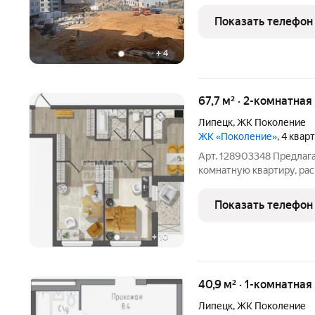
многоуровневый паркинг
территория. Двор без ма
Показать телефон
города, Парк Быханов
+
4
67,7 м² · 2-комнатна
Липецк
,
ЖК Поколение
ЖК «Поколение»
, 4 квар
Арт. 128903348 Предлаг
комнатную квартиру, ра
КОМФОРТ-КЛАССА в само
Быханов Сад.. Квартира 
Показать телефон
-выполняется гипсовая 
+
10
40,9 м² · 1-комнатна
Липецк
,
ЖК Поколение