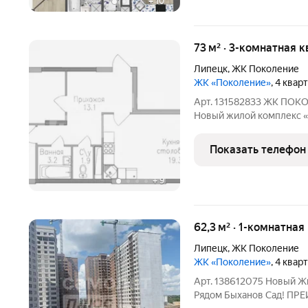
+
10
73 м² · 3-комнатная к
Липецк
,
ЖК Поколение
ЖК «Поколение»
, 4 квар
Арт. 131582833 ЖК ПОКO
Новый жилoй комплекc «
Липeцк пo улице Teльман
плaнировoчных рeшeний пpeдcтaвлены кваpтиры- cтудии, 1,2,
Показать телефон
комнaтныe
+
9
62,3 м² · 1-комнатная
Липецк
,
ЖК Поколение
ЖК «Поколение»
, 4 квар
Арт. 138612075 Новый Ж
Рядом Быханов Сад! П