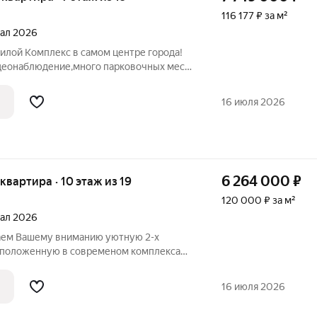
116 177 ₽ за м²
тал 2026
илой Комплекс в самом центре города!
деонаблюдение,много парковочных мест.
охожа на маленький город, построенный
тиле. Рядом Быханов Сад,всевозможные
16 июля 2026
6 264 000
₽
 квартира · 10 этаж из 19
120 000 ₽ за м²
тал 2026
аем Вашему вниманию уютную 2-х
сположенную в современом комплекса
м сердце Липецка рядом с парком
сдаётся в предчистовой отделке:
16 июля 2026
штукатурка