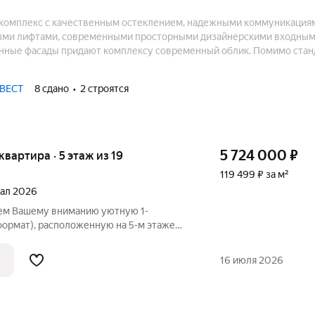
комплекс с качественным остеклением, надежными коммуникация
ми лифтами, современными просторными дизайнерскими входным
нные фасады придают комплексу современный облик. Помимо стан
 в ЖК представлены 4-комнатные квартиры с эргономичной плани
«Master bedroom». В шаговой доступности развитая инфраструктура
ВЕСТ
8 сдано
2 строятся
5 724 000
₽
 квартира · 5 этаж из 19
119 499 ₽ за м²
тал 2026
аем Вашему вниманию уютную 1-
формат), расположенную на 5-м этаже
комплекса КОМФОРТ-КЛАССА
дце Липецка рядом с парком Быханов
16 июля 2026
 предчистовой