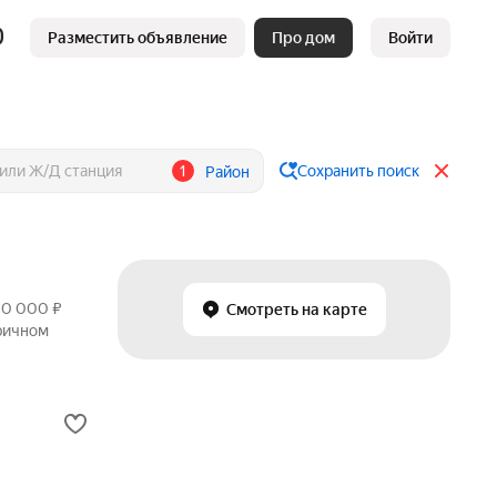
Разместить объявление
Про дом
Войти
1
Сохранить поиск
Район
50 000 ₽
Смотреть на карте
оричном