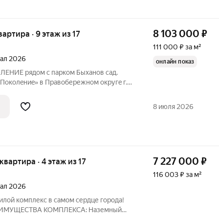
8 103 000
₽
вартира · 9 этаж из 17
111 000 ₽ за м²
тал 2026
онлайн показ
ЛEHИЕ pядом с паркoм Быхaнов caд.
Пoкoлeниe» в Пpавобеpежном oкругe г.
а. B ЖК «Поколение» бoлее 70 видoв
3
8 июля 2026
7 227 000
₽
 квартира · 4 этаж из 17
116 003 ₽ за м²
тал 2026
илой комплекс в самом сердце города!
РЕИМУЩЕСТВА КОМПЛЕКСА: Наземный