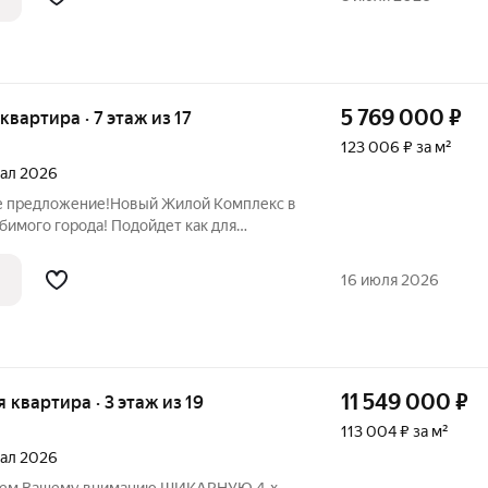
5 769 000
₽
 квартира · 7 этаж из 17
123 006 ₽ за м²
тал 2026
ое предложение!Новый Жилой Комплекс в
бимого города! Подойдет как для
зни! Закрытая охраняемая
дение,много парковочных
16 июля 2026
ие площадки и зоны
11 549 000
₽
я квартира · 3 этаж из 19
113 004 ₽ за м²
тал 2026