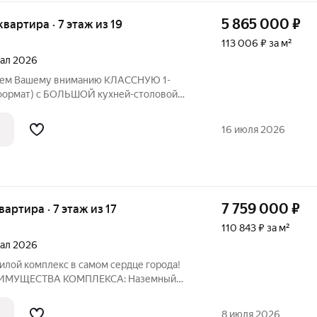
5 865 000
₽
 квартира · 7 этаж из 19
113 006 ₽ за м²
тал 2026
гаем Вашему вниманию КЛАССНУЮ 1-
-формат) с БОЛЬШОЙ кухней-столовой
сположенную на 7-м этаже нового
са КОМФОРТ-КЛАССА ПОКОЛЕНИЕ в
16 июля 2026
ядом с парком
7 759 000
₽
квартира · 7 этаж из 17
110 843 ₽ за м²
тал 2026
илой комплекс в самом сердце города!
РЕИМУЩЕСТВА КОМПЛЕКСА: Наземный
. Закрытый двор, большая придомовая
шин . Высота потолков 2,80 м. Центр
8 июля 2026