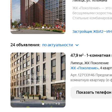
Липецк
,
ул. Тельмана
ЖК «Поколение» — это 
бесшумными скоростны
Стильные комбинирова
планировочных решений
+
2
квартиры со спальнями 
Застройщик ЖБИ2—ИН
24 объявления:
по актуальности
47,9 м² · 1-комнатная
Липецк
,
ЖК Поколение
ЖК «Поколение»
, 4 квар
Арт. 127133146 Предлаг
комнатную квартиру (е-
нового современного 
ПОКОЛЕНИЕ в самом сер
Показать телефон
Сад. Квартира сдаётся в
+
9