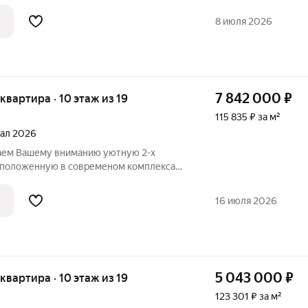
. Закрытый двор, большая придомовая
шин . Высота потолков 2,80 м. Центр
8 июля 2026
7 842 000
₽
я квартира · 10 этаж из 19
115 835 ₽ за м²
тал 2026
аем Вашему вниманию уютную 2-х
сположенную в современом комплекса
м сердце Липецка рядом с парком
сдаётся в предчистовой отделке:
16 июля 2026
штукатурка
5 043 000
₽
я квартира · 10 этаж из 19
123 301 ₽ за м²