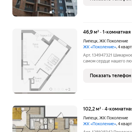
города, Парк Быханов
+
4
46,9 м² · 1-комнатная
Липецк
,
ЖК Поколение
ЖК «Поколение»
, 4 квар
Арт. 134947321 Шикарн
самом сердце нашего лю
инвестиций,так и для жи
территория,видеонаблю
Показать телефон
мест,современные детск
+
2
102,2 м² · 4-комнатна
Липецк
,
ЖК Поколение
ЖК «Поколение»
, 4 квар