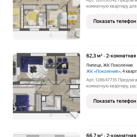
Арт. 128108342 Предла
комнатную квартиру для
площадью 21,5 м2 в но
КЛАССА ПОКОЛЕНИЕ в са
Показать телефон
Быханов Сад. Квартира с
+
10
62,3 м² · 2-комнатна
Липецк
,
ЖК Поколение
ЖК «Поколение»
, 4 квар
Арт. 128647735 Предлаг
комнатную квартиру, ра
КОМФОРТ-КЛАССА ПОКОЛ
с парком Быханов Сад. К
Показать телефон
-выполняется гипсовая
+
10
66,7 м² · 2-комнатна