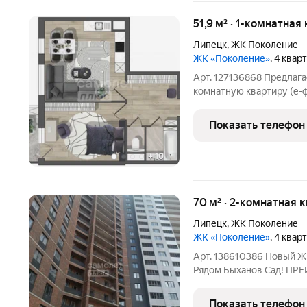
51,9 м² · 1-комнатная
Липецк
,
ЖК Поколение
ЖК «Поколение»
, 4 квар
Арт. 127136868 Предла
комнатную квартиру (е
площадью 21,1 кв.м., ра
современного комплек
Показать телефон
самом сердце Липецка р
+
10
70 м² · 2-комнатная 
Липецк
,
ЖК Поколение
ЖК «Поколение»
, 4 квар
Арт. 138610386 Новый Ж
Рядом Быханов Сад! П
многоуровневый паркинг
территория. Двор без ма
Показать телефон