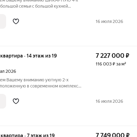
гаем Вашему вниманию ШИКАРНУЮ 4-х
 большой семьи с большой кухней
вом современном комплексе КОМФОРТ-
мом сердце Липецка рядом с парком
16 июля 2026
даётся в
7 227 000
₽
я квартира · 14 этаж из 19
116 003 ₽ за м²
тал 2026
аем Вашему вниманию уютную 2-х
сположенную в современном комплексе
ЕНИЕ в самом сердце Липецка рядом
вартира сдаётся в предчистовой отделке:
16 июля 2026
7 749 000
₽
я квартира · 7 этаж из 19