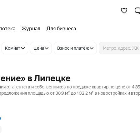
потека
Журнал
Для бизнеса
Комнат
Цена
Взнос и платёж
ление» в Липецке
я от агентств и собственников по продаже квартир по цене от 4 8
предложения площадью от 38,9 м² до 102,2 м² в новостройках и вт
»