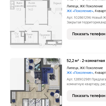
Липецк
,
ЖК Поколение
ЖК «Поколение»
, 4 квар
Арт. 102861296 Новый Ж
Закрытая территория,ви
Территория комплекса п
в едином современном с
Показать телефон
+
2
52,2 м² · 2-комнатная
Липецк
,
ЖК Поколение
ЖК «Поколение»
, 4 квар
Арт. 128902981 Предлаг
комнатную квартиру, ра
КОМФОРТ-КЛАССА в само
Быханов Сад.. Квартира 
Показать телефон
-выполняется гипсовая 