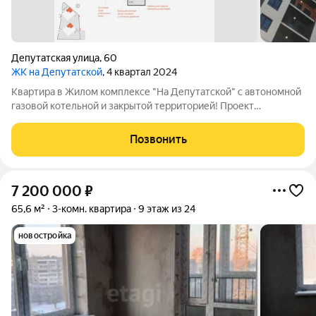
Депутатская улица
,
60
ЖК на Депутатской
, 4 квартал 2024
Квартира в Жилом комплексе "На Депутатской" с автономной
газовой котельной и закрытой территорией! Проект
аккредитован во всех ведущих банках. Подать заявку на
ипотеку по выгодной ставке поможет наш кредитный
Позвонить
специалист (услуга бесплатная). Одобрение
7 200 000
₽
65,6 м²
3-комн. квартира
9 этаж из 24
новостройка