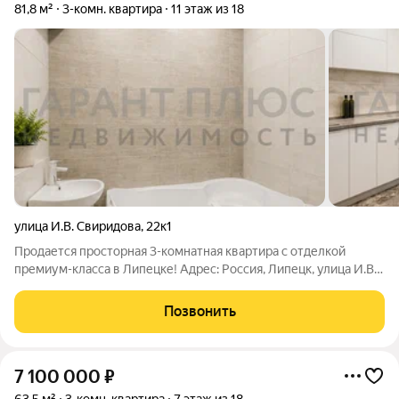
81,8 м²
3-комн. квартира
11 этаж из 18
улица И.В. Свиридова
,
22к1
Продается просторная 3-комнатная квартира с отделкой
премиум-класса в Липецке! Адрес: Россия, Липецк, улица И.В.
Свиридова, 22к1 Основные характеристики: - Общая площадь:
81,8 м - Жилая площадь: 46,1 м - Площадь кухни: 14,5 м - Комнат:
Позвонить
3
7 100 000
₽