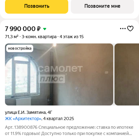
обращайтесь в офис продаж, наши менеджеры вам все
Позвонить
Позвоните мне
расскажут. 1-комн. квартира-студия с
7 990 000
₽
71,3 м²
3-комн. квартира
4 этаж из 15
новостройка
улица Е.И. Замятина
,
4Г
ЖК «Архитектор»
, 4 квартал 2025
Арт. 138900876 Специальное предложение: ставка по ипотеке
от 11.9% годовых! Доступно только при покупке с компанией