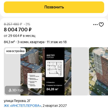
«Самолет Плюс». 3-комнатная квартира в ЖК «Архитектор»
(дом Первый) Уютный семейный формат: 2-я секция
Позвонить
единственная, где на этаже
8 257 480
₽
–3%
8 004 700
₽
от 29 664 ₽ в месяц
84,3 м²
3-комн. квартира
11 этаж из 18
новостройка
3D-тур
улица Перова
,
2Г
ЖК «ИНСТЕП.ПЕРОВА»
, 2 квартал 2027