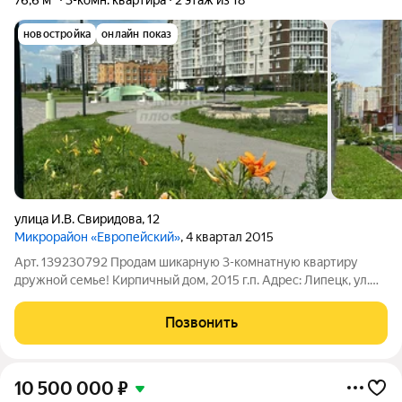
76,6 м²
3-комн. квартира
2 этаж из 18
новостройка
онлайн показ
улица И.В. Свиридова
,
12
Микрорайон «Европейский»
, 4 квартал 2015
Арт. 139230792 Продам шикарную 3-комнатную квартиру
дружной семье! Кирпичный дом, 2015 г.п. Адрес: Липецк, ул.
Свиридова дом 12, 2 этаж (2 этаж позволяет не зависеть от
лифта - можно легко подняться с детской коляской)
Позвонить
Инфраструктура: школа № 34 и
10 500 000
₽