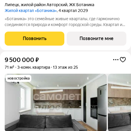
Липецк
,
жилой район Авторский
,
ЖК Ботаника
Жилой квартал «Ботаника»
, 4 квартал 2029
«Ботаника» это семейные живые кварталы, где гармонично
соединяются природа и комфорт городской среды. Квартал из
19 домов часть масштабного проекта, который формирует
новый центр притяжения Липецка. Здесь реализована
Позвонить
Позвоните мне
концепция «10-минутного
9 500 000
₽
71 м²
3-комн. квартира
13 этаж из 25
новостройка