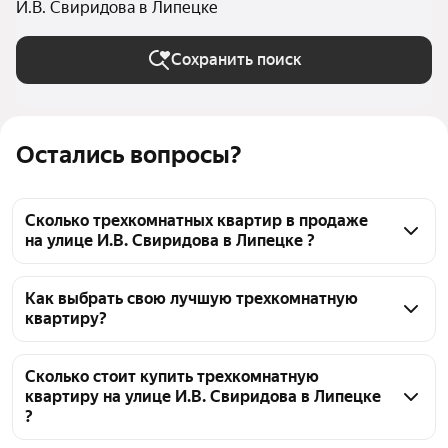
И.В. Свиридова в Липецке
Сохранить поиск
Остались вопросы?
Сколько трехкомнатных квартир в продаже
на улице И.В. Свиридова в Липецке ?
На Яндекс Недвижимости в продаже на улице И.В. 
Свиридова в Липецке 4 трехкомнатных квартиры, 
Как выбрать свою лучшую трехкомнатную
квартиру?
из них 4 объявления от агентств
Чтобы купить 3-комнатную квартиру в высотках на 
улице И.В. Свиридова, воспользуйтесь тепловой 
Сколько стоит купить трехкомнатную
квартиру на улице И.В. Свиридова в Липецке
картой для оценки инфраструктуры и 
?
транспортной доступности в выбранном районе на 