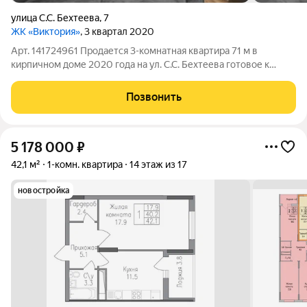
улица С.С. Бехтеева
,
7
ЖК «Виктория»
, 3 квартал 2020
Арт. 141724961 Продается 3-комнатная квартира 71 м в
кирпичном доме 2020 года на ул. С.С. Бехтеева готовое к
заселению жилье по выгодной цене 9 500 000 руб. Прямая
продажа, все документы подготовлены, возможна ипотека
Позвонить
сделка пройдет быстро и без
5 178 000
₽
42,1 м²
1-комн. квартира
14 этаж из 17
новостройка