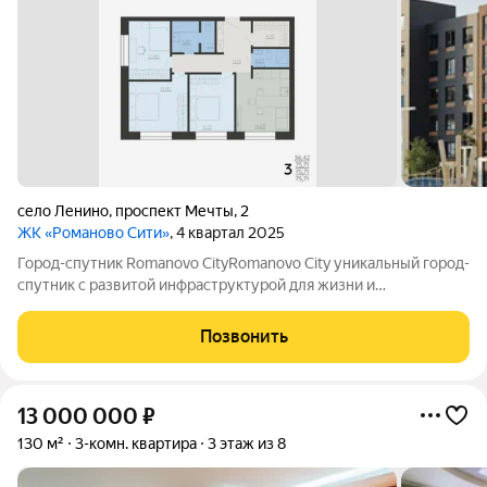
село Ленино
,
проспект Мечты
,
2
ЖК «Романово Сити»
, 4 квартал 2025
Город-спутник Romanovo CityRomanovo City уникальный город-
спутник с развитой инфраструктурой для жизни и
современной архитектурой для вдохновения. Romanovo City
расположен в 8 км от Липецка, общая площадь 100 га.
Позвонить
Перспективная численность населения
13 000 000
₽
130 м²
3-комн. квартира
3 этаж из 8