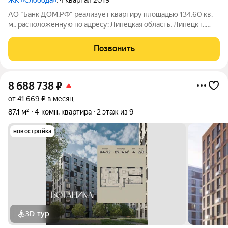
ЖК «Слобода»
, 4 квартал 2019
АО "Банк ДОМ.РФ" реализует квартиру площадью 134,60 кв.
м., расположенную по адресу: Липецкая область, Липецк г.,
Нижняя Логовая,11. Информация об объекте: Один
собственник (юридическое лицо). Кадастровый номер объекта
Позвонить
недвижимости: 48:20:0013402:1601
8 688 738
₽
от 41 669 ₽ в месяц
87,1 м²
4-комн. квартира
2 этаж из 9
новостройка
3D-тур