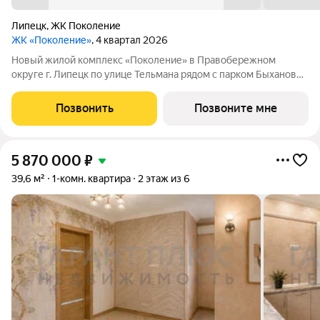
Липецк
,
ЖК Поколение
ЖК «Поколение»
, 4 квартал 2026
Новый жилой комплекс «Поколение» в Правобережном
округе г. Липецк по улице Тельмана рядом с парком Быханов
сад. В ЖК «Поколение» более 70 видов планировочных
решений представлены квартиры - студии, 1,2,3 комнатные
Позвонить
Позвоните мне
квартиры, семейные просторные 4
5 870 000
₽
39,6 м²
1-комн. квартира
2 этаж из 6