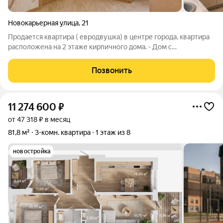
Новокарьерная улица
,
21
Продается квартира ( евродвушка) в центре города, квартира
расположена на 2 этаже кирпичного дома. - Дом с
огороженной территорией( большая территория) - Большая
парковка на закрытой территории, - Индивидуальное
Позвонить
отопление( газовый котел). - В
11 274 600
₽
от 47 318 ₽ в месяц
81,8 м²
3-комн. квартира
1 этаж из 8
новостройка