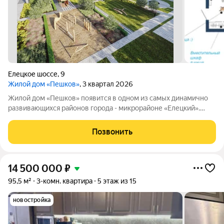
Елецкое шоссе
,
9
Жилой дом «Пешков»
, 3 квартал 2026
Жилой дом «Пешков» появится в одном из самых динамично
развивающихся районов города - микрорайоне «Елецкий».
Переосмысленный опыт специалистов компании ГЛОБУС
ГРУПП, а также собственный, отличительный подход к
Позвонить
строительству жилых домов привел к тому,
14 500 000
₽
95,5 м²
3-комн. квартира
5 этаж из 15
новостройка