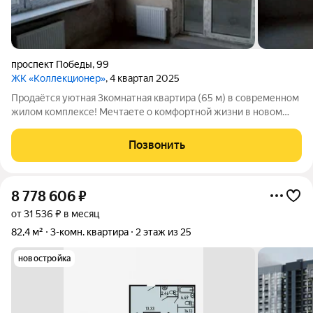
проспект Победы
,
99
ЖК «Коллекционер»
, 4 квартал 2025
Продаётся уютная 3комнатная квартира (65 м) в современном
жилом комплексе! Мечтаете о комфортной жизни в новом
доме? Представляем квартиру в ЖК 2026 года постройки
современное жильё с продуманной планировкой и отличной
Позвонить
инфраструктурой вокруг. Что
8 778 606
₽
от 31 536 ₽ в месяц
82,4 м²
3-комн. квартира
2 этаж из 25
новостройка