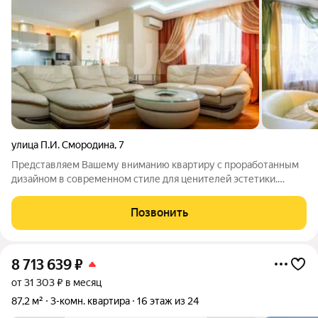
улица П.И. Смородина
,
7
Представляем Вашему вниманию квартиру с проработанным
дизайном в современном стиле для ценителей эстетики.
Уникальность квартиры: кухня-столовая-гостиная - 45 м2;
мастер-спальня с ванной комнатой, гардеробной, с/у и двумя
Позвонить
теплыми лоджиями - 38 м2;
8 713 639
₽
от 31 303 ₽ в месяц
87,2 м²
3-комн. квартира
16 этаж из 24