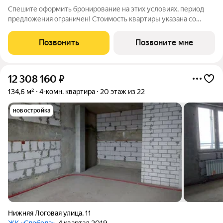
Спешите оформить бронирование на этих условиях, период
предложения ограничен! Стоимость квартиры указана со
скидкой, ваша экономия составит 252,780 руб. Информация по
телефону, мы вам все подробно расскажем. Продается
Позвонить
Позвоните мне
трехкомнатная квартира от
12 308 160
₽
134,6 м²
4-комн. квартира
20 этаж из 22
новостройка
Нижняя Логовая улица
,
11