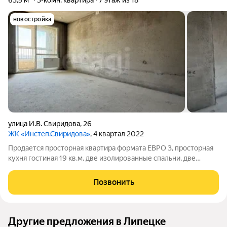
63,5 м²
3-комн. квартира
7 этаж из 18
новостройка
улица И.В. Свиридова
,
26
ЖК «Инстеп.Свиридова»
, 4 квартал 2022
Продается просторная квартира формата ЕВРО 3, просторная
кухня гостиная 19 кв.м, две изолированные спальни, две
лоджии, санузел раздельный. Во дворе имеется
двухуровневая парковка, закрытая территория, детский двор с
Позвонить
современными городками и зонами
Другие предложения в Липецке