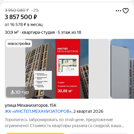
3 950 080
₽
–2%
3 857 500
₽
от 16 578 ₽ в месяц
30,9 м²
квартира-студия
5 этаж из 18
новостройка
3D-тур
улица Механизаторов
,
15К
ЖК «ИНСТЕП.МЕХАНИЗАТОРОВ»
, 2 квартал 2026
Торопитесь забронировать по этой цене, предложение
ограничено! Стоимость квартиры указана со скидкой, ваша
экономия составит 92,580 руб. По всем вопросам