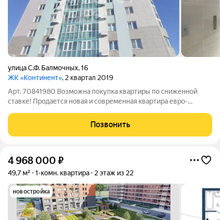
улица С.Ф. Балмочных
,
16
ЖК «Континент»
, 2 квартал 2019
Арт. 70841980 Возможна покупка квартиры по сниженной
ставке! Продается новая и современная квартира евро-
планировки в Центре города с выходом в Быханов Сад!!!Общая
площадь: 47.7м2+лоджия 7.3м2, итого 55м2. В квартире
Позвонить
продуманная планировка,
4 968 000
₽
49,7 м²
1-комн. квартира
2 этаж из 22
новостройка