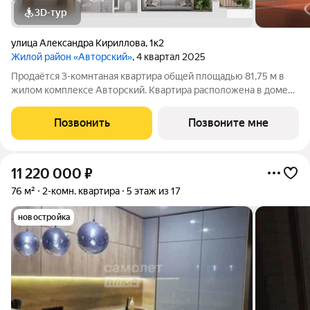
3D-тур
улица Александра Кириллова
,
1к2
Жилой район «Авторский»
, 4 квартал 2025
Продаётся 3-комнтаная квартира общей площадью 81,75 м в
жилом комплексе Авторский. Квартира расположена в доме
№2 (II очередь), 2 секции, на 1 этаже что идеально подходит
для семей с детьми или пожилых родителей. Жилая площадь
Позвонить
Позвоните мне
41,98 м оптимальная и
11 220 000
₽
76 м²
2-комн. квартира
5 этаж из 17
новостройка