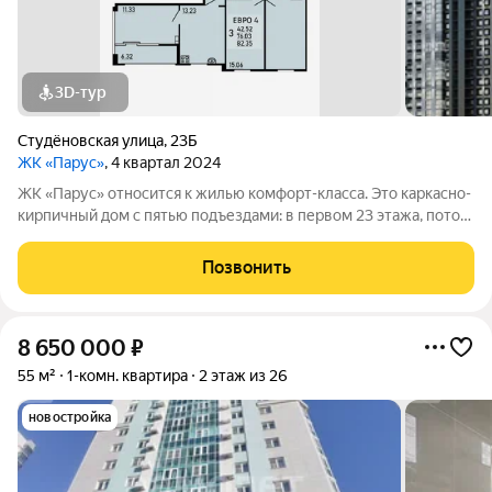
3D-тур
Студёновская улица
,
23Б
ЖК «Парус»
, 4 квартал 2024
ЖК «Парус» относится к жилью комфорт-класса. Это каркасно-
кирпичный дом с пятью подъездами: в первом 23 этажа, потом
два по 15 этажей, затем 25 (самый высокий) и, наконец, 17
этажей. Фасад облицован кирпичом, и здание выглядит
Позвонить
аккуратным и строгим.
8 650 000
₽
55 м²
1-комн. квартира
2 этаж из 26
новостройка