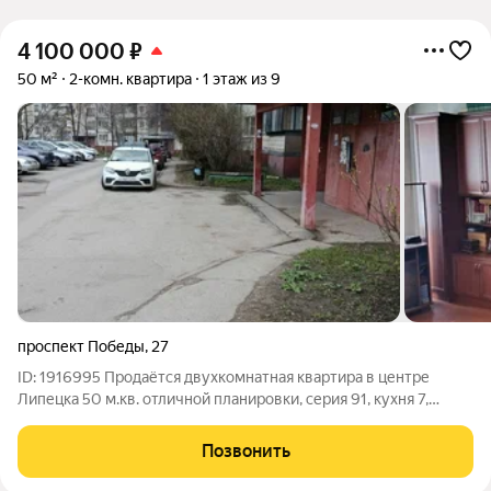
4 100 000
₽
50 м²
2-комн. квартира
1 этаж из 9
проспект Победы
,
27
ID: 1916995 Продаётся двухкомнатная квартира в центре
Липецка 50 м.кв. отличной планировки, серия 91, кухня 7,
комнаты раздельные (этаж 1-возможен под коммерцию),
собственность 30 лет, вся инфраструктура, рядом престижная
Позвонить
гимназия №64 им. В. А.