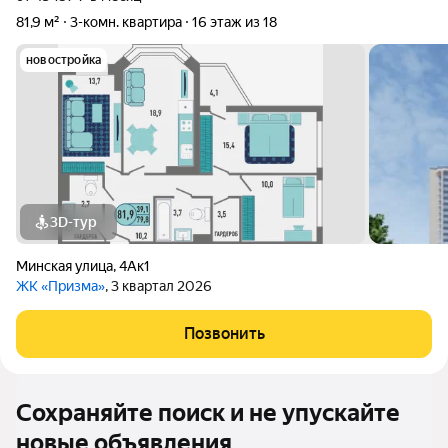
81,9 м²
3-комн. квартира
16 этаж из 18
новостройка
3D-тур
Минская улица
,
4Ак1
ЖК «Призма»
, 3 квартал 2026
Позвонить
Сохраняйте поиск и не упускайте
новые объявления