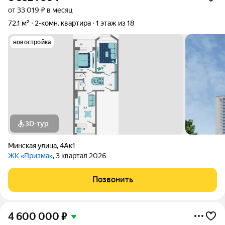
от 33 019 ₽ в месяц
72,1 м²
2-комн. квартира
1 этаж из 18
новостройка
3D-тур
Минская улица
,
4Ак1
ЖК «Призма»
, 3 квартал 2026
Позвонить
4 600 000
₽