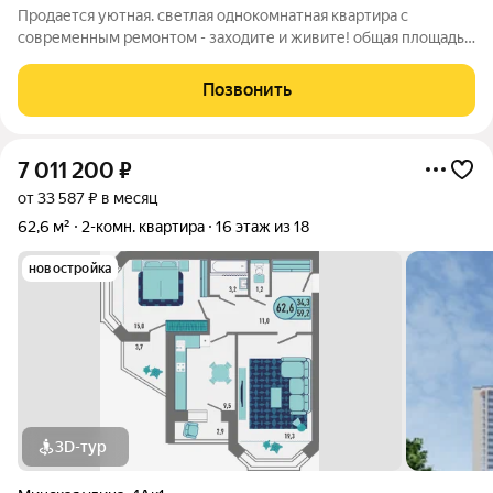
Продается уютная. светлая однокомнатная квартира с
современным ремонтом - заходите и живите! общая площадь -
36 кв.м., квартира не угловая. Просторная кухня в 9 кв. м.
оснащена современной техникой. Санузел раздельный. Есть
Позвонить
балкон. Дом расположен в
7 011 200
₽
от 33 587 ₽ в месяц
62,6 м²
2-комн. квартира
16 этаж из 18
новостройка
3D-тур