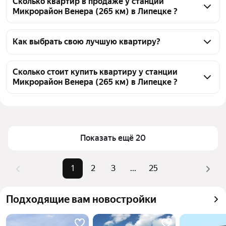
Сколько квартир в продаже у станции
Микрорайон Венера (265 км) в Липецке ?
На Яндекс Недвижимости в продаже у станции 
Микрорайон Венера (265 км) в Липецке 532 
Как выбрать свою лучшую квартиру?
квартиры, из них 15 объявлений от собственников, 
Чтобы купить квартиру с отделкой у станции 
423 объявления от агентств, 94 объявления от 
Микрорайон Венера (265 км), воспользуйтесь 
Сколько стоит купить квартиру у станции
застройщиков
Микрорайон Венера (265 км) в Липецке ?
тепловой картой для оценки инфраструктуры и 
транспортной доступности в выбранном районе у 
Цена за 
39 873 — 178 443 ₽
станции Микрорайон Венера (265 км) в Липецке
квадратный 
Для легкого выбора подходящей квартиры в 
метр
верхней части страницы есть самые частые 
Показать ещё 20
Площадь
14 — 177 м²
комбинации фильтров, например «1-комнатные» 
Самые 
«1-комнатные», «2-комнатные», 
или «2-комнатные»
1
2
3
...
25
популярные 
«3-комнатные»
Помимо удобной сортировки по цене продажи вы 
запросы
можете отсортировать результаты по стоимости 
Самый дорогой 
17,5 млн ₽
Подходящие вам новостройки
квадратного метра или площади
объект