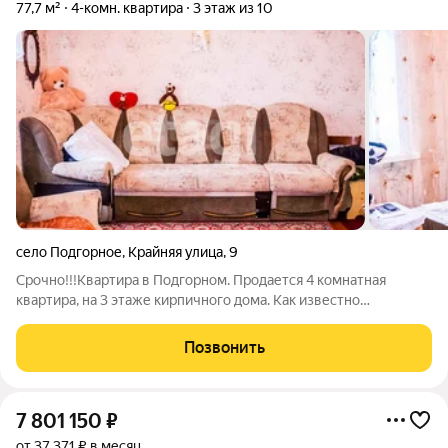
77,7 м²
4-комн. квартира
3 этаж из 10
село Подгорное
,
Крайняя улица
,
9
Срочно!!!Квартира в Подгорном. Продается 4 комнатная
квартира, на 3 этаже кирпичного дома. Как известно
кирпичные дома обладают хорошей звуко- и теплоизоляцией,
зимой такие дома сохраняют тепло, а летом защищают от зноя.
Позвонить
В квартире сделан
7 801 150
₽
от 37 371 ₽ в месяц