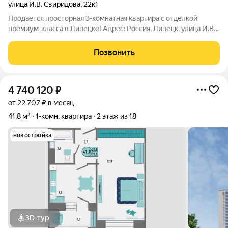
улица И.В. Свиридова
,
22к1
Продается просторная 3-комнатная квартира с отделкой
премиум-класса в Липецке! Адрес: Россия, Липецк, улица И.В.
Свиридова, 22к1 Основные характеристики: - Общая площадь:
81,8 м - Жилая площадь: 46,1 м - Площадь кухни: 14,5 м - Комнат:
Позвонить
3
4 740 120
₽
от 22 707 ₽ в месяц
41,8 м²
1-комн. квартира
2 этаж из 18
новостройка
3D-тур