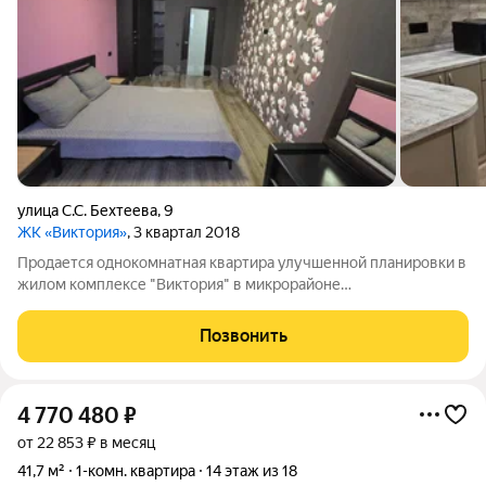
улица С.С. Бехтеева
,
9
ЖК «Виктория»
, 3 квартал 2018
Продается однокомнатная квартира улучшенной планировки в
жилом комплексе "Виктория" в микрорайоне
"Университетский". Объект расположен на четвертом этаже
25-этажного монолитно-кирпичного дома с тремя лифтами
Позвонить
пассажирским и грузовыми, что
4 770 480
₽
от 22 853 ₽ в месяц
41,7 м²
1-комн. квартира
14 этаж из 18