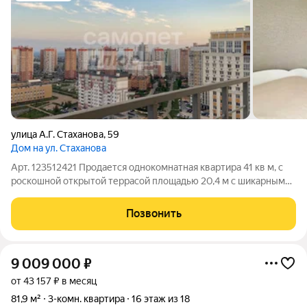
улица А.Г. Стаханова
,
59
Дом на ул. Стаханова
Арт. 123512421 Продается однокомнатная квартира 41 кв м, с
роскошной открытой террасой площадью 20,4 м с шикарным
видом в самом красивом доме нашего города! В квартире
выполнен косметический ремонт. В подарок новым
Позвонить
собственникам может остаться вся
9 009 000
₽
от 43 157 ₽ в месяц
81,9 м²
3-комн. квартира
16 этаж из 18