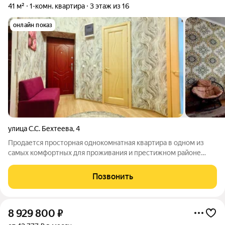
41 м²
1-комн. квартира
3 этаж из 16
онлайн показ
улица С.С. Бехтеева
,
4
Продается просторная однокомнатная квартира в одном из
самых комфортных для проживания и престижном районе
города Липецка - в Университетском. В квартире выполнен
качественный ремонт всего полгода назад, можно сразу
Позвонить
заезжать и жить. Кирпичный дом с
8 929 800
₽