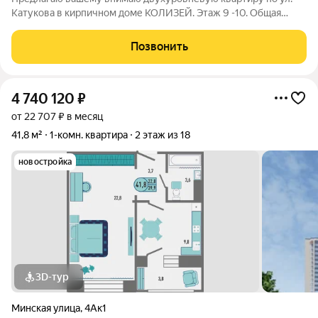
Катукова в кирпичном доме КОЛИЗЕЙ. Этаж 9 -10. Общая
площадь квартиры 105 кв. метров. Большая, просторная кухня
гостиная - площадь 34,5 кв. метров.( первый уровень) Две
Позвонить
изолированные комнаты. (
4 740 120
₽
от 22 707 ₽ в месяц
41,8 м²
1-комн. квартира
2 этаж из 18
новостройка
3D-тур
Минская улица
,
4Ак1