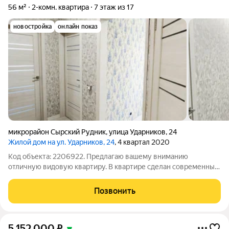
56 м²
2-комн. квартира
7 этаж из 17
новостройка
онлайн показ
микрорайон Сырский Рудник
,
улица Ударников
,
24
Жилой дом на ул. Ударников, 24
, 4 квартал 2020
Код объекта: 2206922. Предлагаю вашему вниманию
отличную видовую квартиру. В квартире сделан современный
ремонт, окна ПВХ, на полу ламинат, натяжные потолки с
точечными светильниками, новая входная и межкомнатные
Позвонить
двери, с/у раздельный, отделан
5 152 000
₽