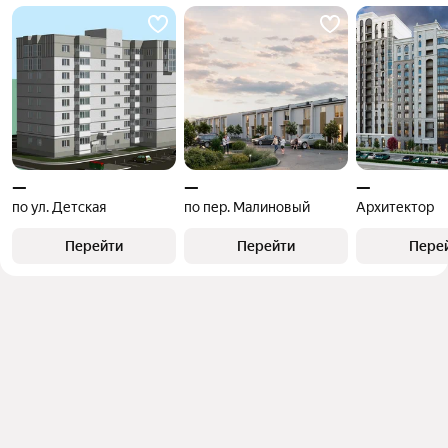
—
—
—
по ул. Детская
по пер. Малиновый
Архитектор
Перейти
Перейти
Пере