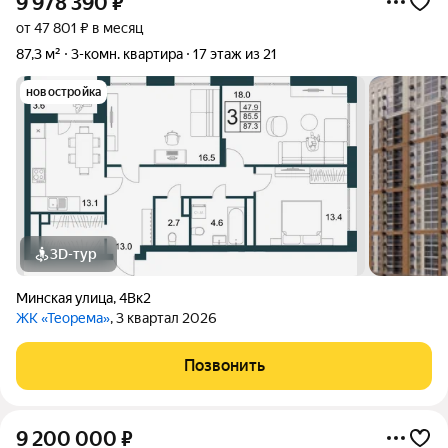
9 978 390
₽
от 47 801 ₽ в месяц
87,3 м²
3-комн. квартира
17 этаж из 21
новостройка
3D-тур
Минская улица
,
4Вк2
ЖК «Теорема»
, 3 квартал 2026
Позвонить
9 200 000
₽