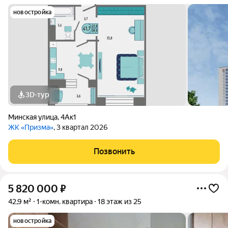
новостройка
3D-тур
Минская улица
,
4Ак1
ЖК «Призма»
, 3 квартал 2026
Позвонить
5 820 000
₽
42,9 м²
1-комн. квартира
18 этаж из 25
новостройка