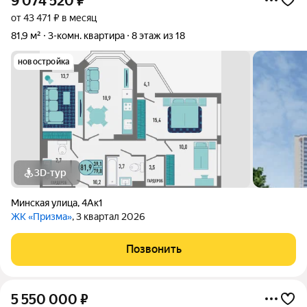
9 074 520
₽
от 43 471 ₽ в месяц
81,9 м²
3-комн. квартира
8 этаж из 18
новостройка
3D-тур
Минская улица
,
4Ак1
ЖК «Призма»
, 3 квартал 2026
Позвонить
5 550 000
₽