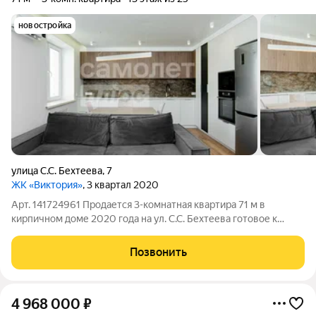
новостройка
улица С.С. Бехтеева
,
7
ЖК «Виктория»
, 3 квартал 2020
Арт. 141724961 Продается 3-комнатная квартира 71 м в
кирпичном доме 2020 года на ул. С.С. Бехтеева готовое к
заселению жилье по выгодной цене 9 500 000 руб. Прямая
продажа, все документы подготовлены, возможна ипотека
Позвонить
сделка пройдет быстро и без
4 968 000
₽