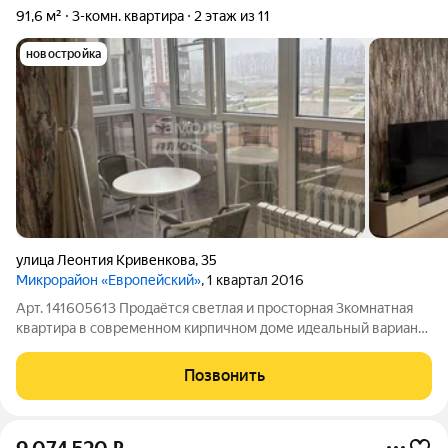
91,6 м²
3-комн. квартира
2 этаж из 11
новостройка
улица Леонтия Кривенкова
,
35
Микрорайон «Европейский»
, 1 квартал 2016
Арт. 141605613 Продаётся светлая и просторная 3комнатная
квартира в современном кирпичном доме идеальный вариант
для семьи или инвестирования по выгодной цене. Квартира
91.6 м, расположена на 2-м этаже 11этажного дома 2020 года
Позвонить
постройки.