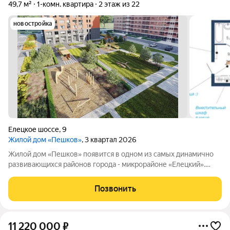
49,7 м²
1-комн. квартира
2 этаж из 22
новостройка
Елецкое шоссе
,
9
Жилой дом «Пешков»
, 3 квартал 2026
Жилой дом «Пешков» появится в одном из самых динамично
развивающихся районов города - микрорайоне «Елецкий».
Переосмысленный опыт специалистов компании ГЛОБУС
ГРУПП, а также собственный, отличительный подход к
Позвонить
строительству жилых домов привел к тому,
11 220 000
₽