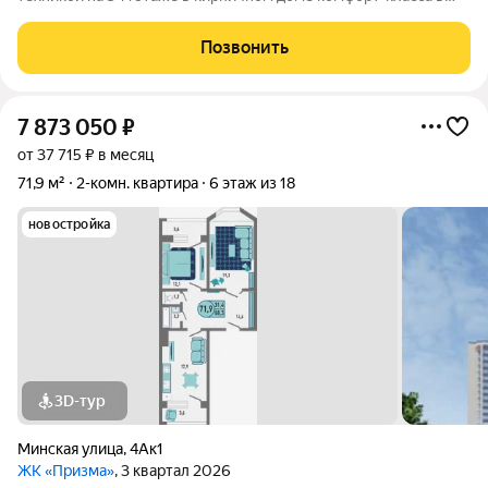
самом сердце "Университетского" микрорайона- идеальное
сочетание престижа и комфорта! Всё необходимое
Позвонить
располагается в шаговой доступности:
7 873 050
₽
от 37 715 ₽ в месяц
71,9 м²
2-комн. квартира
6 этаж из 18
новостройка
3D-тур
Минская улица
,
4Ак1
ЖК «Призма»
, 3 квартал 2026