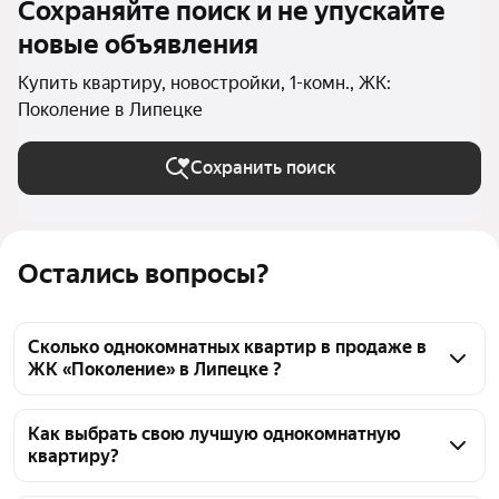
Сохраняйте поиск и не упускайте
новые объявления
Купить квартиру, новостройки, 1-комн., ЖК:
Поколение в Липецке
Сохранить поиск
Остались вопросы?
Сколько однокомнатных квартир в продаже в
ЖК «Поколение» в Липецке ?
На Яндекс Недвижимости в продаже в ЖК 
«Поколение» в Липецке 503 однокомнатных 
Как выбрать свою лучшую однокомнатную
квартиру?
квартиры, из них 7 объявлений от агентств, 496 
объявлений от застройщиков
Чтобы купить 1-комнатную квартиру в новостройке 