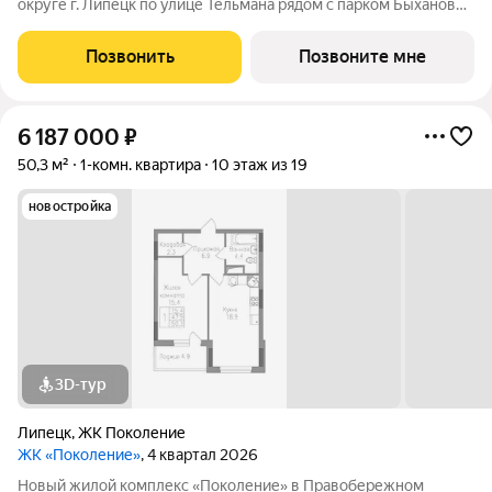
округе г. Липецк по улице Тельмана рядом с парком Быханов
сад. В ЖК «Поколение» более 70 видов планировочных
решений представлены квартиры - студии, 1,2,3 комнатные
Позвонить
Позвоните мне
квартиры, семейные просторные 4
6 187 000
₽
50,3 м²
1-комн. квартира
10 этаж из 19
новостройка
3D-тур
Липецк
,
ЖК Поколение
ЖК «Поколение»
, 4 квартал 2026
Новый жилой комплекс «Поколение» в Правобережном