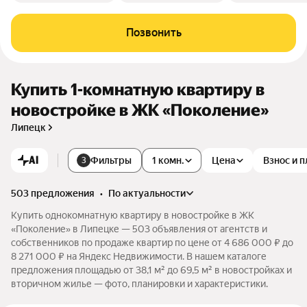
Позвонить
Купить 1-комнатную квартиру в
новостройке в ЖК «Поколение»
Липецк
AI
Фильтры
1 комн.
Цена
Взнос и 
3
503 предложения
•
по актуальности
Купить однокомнатную квартиру в новостройке в ЖК
«Поколение» в Липецке — 503 объявления от агентств и
собственников по продаже квартир по цене от 4 686 000 ₽ до
8 271 000 ₽ на Яндекс Недвижимости. В нашем каталоге
предложения площадью от 38,1 м² до 69,5 м² в новостройках и
вторичном жилье — фото, планировки и характеристики.