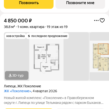
решений представлены квартиры - студии, 1,2,3 комнатные
Позвонить
Позвоните мне
квартиры, семейные просторные 4
4 850 000
₽
38,8 м²
1-комн. квартира
19 этаж из 19
новостройка
последнее предложение
3D-тур
Липецк
,
ЖК Поколение
ЖК «Поколение»
, 4 квартал 2026
Новый жилой комплекс «Поколение» в Правобережном
округе г. Липецк по улице Тельмана рядом с парком Быханов
сад. В ЖК «Поколение» более 70 видов планировочных