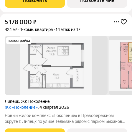
Позвонить
Позвоните мне
квартиры, семейные просторные 4
5 178 000
₽
42,1 м²
1-комн. квартира
14 этаж из 17
новостройка
Липецк
,
ЖК Поколение
ЖК «Поколение»
, 4 квартал 2026
Новый жилой комплекс «Поколение» в Правобережном
округе г. Липецк по улице Тельмана рядом с парком Быханов
сад. В ЖК «Поколение» более 70 видов планировочных