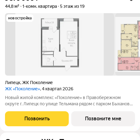
44,8 м²
1-комн. квартира
5 этаж из 19
новостройка
Липецк
,
ЖК Поколение
ЖК «Поколение»
, 4 квартал 2026
Новый жилой комплекс «Поколение» в Правобережном
округе г. Липецк по улице Тельмана рядом с парком Быханов
сад. В ЖК «Поколение» более 70 видов планировочных
решений представлены квартиры - студии, 1,2,3 комнатные
Позвонить
Позвоните мне
квартиры, семейные просторные 4