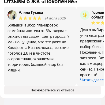
Отзывы о ЖК «Поколение»
Алина Гусева
Горлан
област
24 июля 2026
Большой выбор планировок,
Долго выбира
семейная ипотека от 5%, рядом с
учитывая раз
Быхановым садом, центр города. У
предложений-
меня ощущение, что это даже не
выбор большо
Комфорт, а Бизнес-класс, высокие
Поколении. Н
потолки 2,8 м в чистоте,
застроек- "че
огороженная, охраняемая
как в микрор
территория, большой двор без
сейчас. Райо
машин.
красивый. …
Читать далее
Посмотреть все 29 отзывов