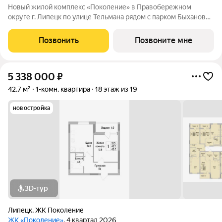
Новый жилой комплекс «Поколение» в Правобережном
округе г. Липецк по улице Тельмана рядом с парком Быханов
сад. В ЖК «Поколение» более 70 видов планировочных
решений представлены квартиры - студии, 1,2,3 комнатные
Позвонить
Позвоните мне
квартиры, семейные просторные 4
5 338 000
₽
42,7 м²
1-комн. квартира
18 этаж из 19
новостройка
3D-тур
Липецк
,
ЖК Поколение
ЖК «Поколение»
, 4 квартал 2026