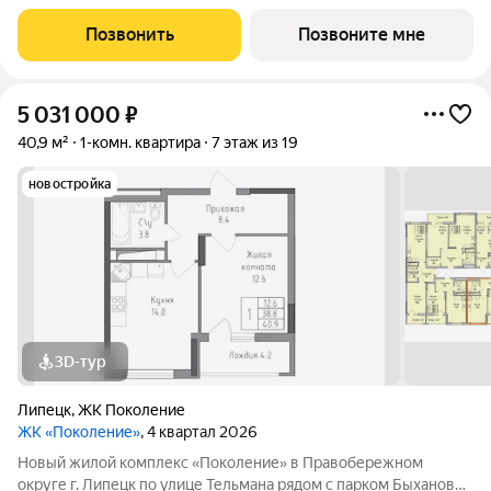
сад. В ЖК «Поколение» более 70 видов планировочных
решений представлены квартиры - студии, 1,2,3 комнатные
Позвонить
Позвоните мне
квартиры, семейные просторные 4
5 031 000
₽
40,9 м²
1-комн. квартира
7 этаж из 19
новостройка
3D-тур
Липецк
,
ЖК Поколение
ЖК «Поколение»
, 4 квартал 2026
Новый жилой комплекс «Поколение» в Правобережном
округе г. Липецк по улице Тельмана рядом с парком Быханов