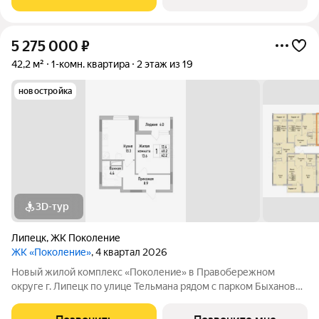
квартиры, семейные просторные 4
5 275 000
₽
42,2 м²
1-комн. квартира
2 этаж из 19
новостройка
3D-тур
Липецк
,
ЖК Поколение
ЖК «Поколение»
, 4 квартал 2026
Новый жилой комплекс «Поколение» в Правобережном
округе г. Липецк по улице Тельмана рядом с парком Быханов
сад. В ЖК «Поколение» более 70 видов планировочных
решений представлены квартиры - студии, 1,2,3 комнатные