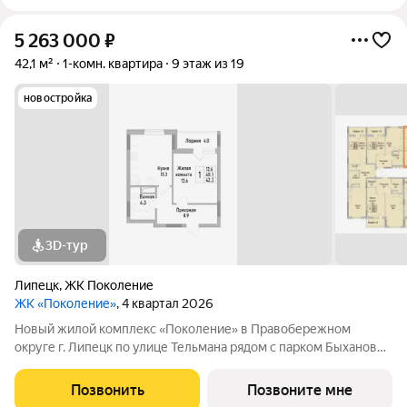
5 263 000
₽
42,1 м²
1-комн. квартира
9 этаж из 19
новостройка
3D-тур
Липецк
,
ЖК Поколение
ЖК «Поколение»
, 4 квартал 2026
Новый жилой комплекс «Поколение» в Правобережном
округе г. Липецк по улице Тельмана рядом с парком Быханов
сад. В ЖК «Поколение» более 70 видов планировочных
решений представлены квартиры - студии, 1,2,3 комнатные
Позвонить
Позвоните мне
квартиры, семейные просторные 4