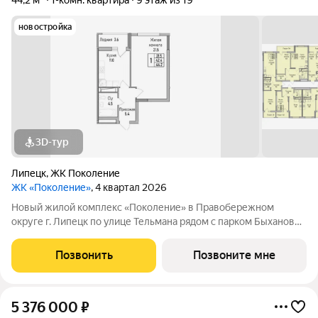
44,2 м²
1-комн. квартира
9 этаж из 19
новостройка
3D-тур
Липецк
,
ЖК Поколение
ЖК «Поколение»
, 4 квартал 2026
Новый жилой комплекс «Поколение» в Правобережном
округе г. Липецк по улице Тельмана рядом с парком Быханов
сад. В ЖК «Поколение» более 70 видов планировочных
решений представлены квартиры - студии, 1,2,3 комнатные
Позвонить
Позвоните мне
квартиры, семейные просторные 4
5 376 000
₽