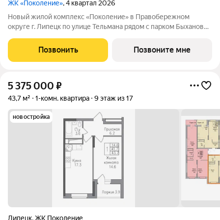
ЖК «Поколение»
, 4 квартал 2026
Новый жилой комплекс «Поколение» в Правобережном
округе г. Липецк по улице Тельмана рядом с парком Быханов
сад. В ЖК «Поколение» более 70 видов планировочных
решений представлены квартиры - студии, 1,2,3 комнатные
Позвонить
Позвоните мне
квартиры, семейные просторные 4
5 375 000
₽
43,7 м²
1-комн. квартира
9 этаж из 17
новостройка
Липецк
,
ЖК Поколение