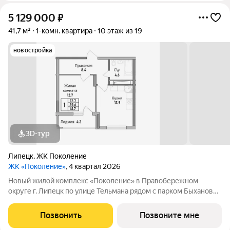
5 129 000
₽
41,7 м²
1-комн. квартира
10 этаж из 19
новостройка
3D-тур
Липецк
,
ЖК Поколение
ЖК «Поколение»
, 4 квартал 2026
Новый жилой комплекс «Поколение» в Правобережном
округе г. Липецк по улице Тельмана рядом с парком Быханов
сад. В ЖК «Поколение» более 70 видов планировочных
решений представлены квартиры - студии, 1,2,3 комнатные
Позвонить
Позвоните мне
квартиры, семейные просторные 4