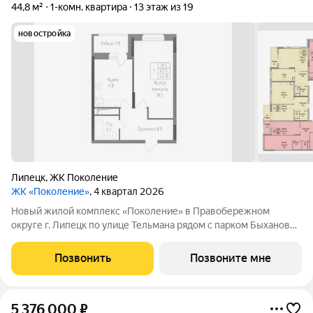
44,8 м²
1-комн. квартира
13 этаж из 19
новостройка
Липецк
,
ЖК Поколение
ЖК «Поколение»
, 4 квартал 2026
Новый жилой комплекс «Поколение» в Правобережном
округе г. Липецк по улице Тельмана рядом с парком Быханов
сад. В ЖК «Поколение» более 70 видов планировочных
решений представлены квартиры - студии, 1,2,3 комнатные
Позвонить
Позвоните мне
квартиры, семейные просторные 4
5 376 000
₽