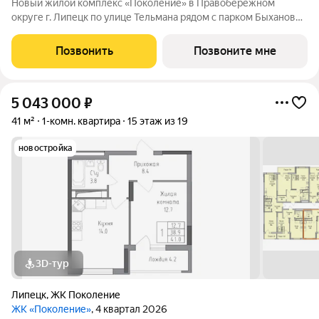
Новый жилой комплекс «Поколение» в Правобережном
округе г. Липецк по улице Тельмана рядом с парком Быханов
сад. В ЖК «Поколение» более 70 видов планировочных
решений представлены квартиры - студии, 1,2,3 комнатные
Позвонить
Позвоните мне
квартиры, семейные просторные 4
5 043 000
₽
41 м²
1-комн. квартира
15 этаж из 19
новостройка
3D-тур
Липецк
,
ЖК Поколение
ЖК «Поколение»
, 4 квартал 2026