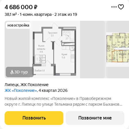
4 686 000
₽
38,1 м²
1-комн. квартира
2 этаж из 19
новостройка
3D-тур
Липецк
,
ЖК Поколение
ЖК «Поколение»
, 4 квартал 2026
Новый жилой комплекс «Поколение» в Правобережном
округе г. Липецк по улице Тельмана рядом с парком Быханов
сад. В ЖК «Поколение» более 70 видов планировочных
решений представлены квартиры - студии, 1,2,3 комнатные
Позвонить
Позвоните мне
квартиры, семейные просторные 4