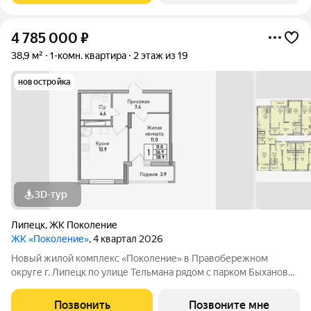
4 785 000
₽
38,9 м²
1-комн. квартира
2 этаж из 19
новостройка
3D-тур
Липецк
,
ЖК Поколение
ЖК «Поколение»
, 4 квартал 2026
Новый жилой комплекс «Поколение» в Правобережном
округе г. Липецк по улице Тельмана рядом с парком Быханов
сад. В ЖК «Поколение» более 70 видов планировочных
решений представлены квартиры - студии, 1,2,3 комнатные
Позвонить
Позвоните мне