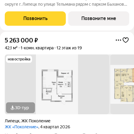
округе г. Липецк по улице Тельмана рядом с парком Быханов
сад. В ЖК «Поколение» более 70 видов планировочных
решений представлены квартиры - студии, 1,2,3 комнатные
Позвонить
Позвоните мне
квартиры, семейные просторные 4
5 263 000
₽
42,1 м²
1-комн. квартира
12 этаж из 19
новостройка
3D-тур
Липецк
,
ЖК Поколение
ЖК «Поколение»
, 4 квартал 2026