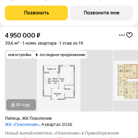
сад. В ЖК «Поколение» более 70 видов планировочных
решений представлены квартиры - студии, 1,2,3 комнатные
Позвонить
Позвоните мне
квартиры, семейные просторные 4
4 950 000
₽
39,6 м²
1-комн. квартира
1 этаж из 19
новостройка
последнее предложение
3D-тур
Липецк
,
ЖК Поколение
ЖК «Поколение»
, 4 квартал 2026
Новый жилой комплекс «Поколение» в Правобережном