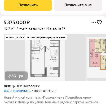
решений представлены квартиры - студии, 1,2,3 комнатные
Позвонить
Позвоните мне
квартиры, семейные просторные 4
5 375 000
₽
43,7 м²
1-комн. квартира
14 этаж из 17
новостройка
последнее предложение
3D-тур
Липецк
,
ЖК Поколение
ЖК «Поколение»
, 4 квартал 2026
Новый жилой комплекс «Поколение» в Правобережном
округе г. Липецк по улице Тельмана рядом с парком Быханов