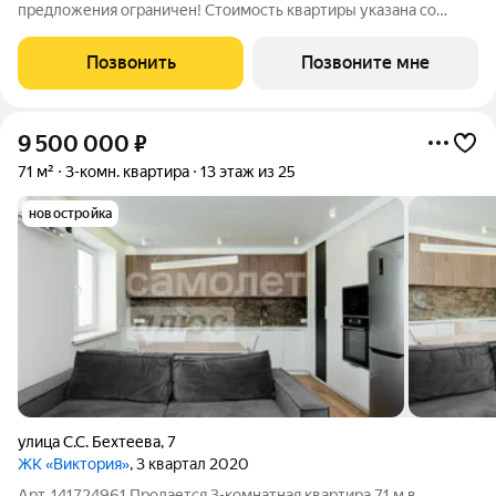
предложения ограничен! Стоимость квартиры указана со
скидкой, ваша экономия составит 252,780 руб. Звоните, наши
менеджеры вам все расскажут. Трехкомнатная квартира от
Позвонить
Позвоните мне
застройщика с предчистовой
9 500 000
₽
71 м²
3-комн. квартира
13 этаж из 25
новостройка
улица С.С. Бехтеева
,
7
ЖК «Виктория»
, 3 квартал 2020
Арт. 141724961 Продается 3-комнатная квартира 71 м в