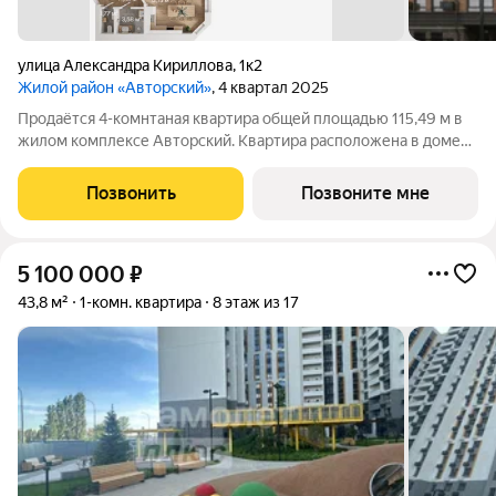
улица Александра Кириллова
,
1к2
Жилой район «Авторский»
, 4 квартал 2025
Продаётся 4-комнтаная квартира общей площадью 115,49 м в
жилом комплексе Авторский. Квартира расположена в доме
№2 (II очередь), 2 секции, на 6 этаже что открывает отличный
вид на город! Большое жилое пространство для зон отдыха с
Позвонить
Позвоните мне
жилой площадью
5 100 000
₽
43,8 м²
1-комн. квартира
8 этаж из 17