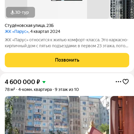
3D-тур
Студёновская улица
,
23Б
ЖК «Парус»
, 4 квартал 2024
ЖК «Парус» относится к жилью комфорт-класса. Это каркасно-
кирпичный дом с пятью подъездами: в первом 23 этажа, потом
два по 15 этажей, затем 25 (самый высокий) и, наконец, 17
этажей. Фасад облицован кирпичом, и здание выглядит
Позвонить
аккуратным и строгим.
4 600 000
₽
78 м²
4-комн. квартира
9 этаж из 10