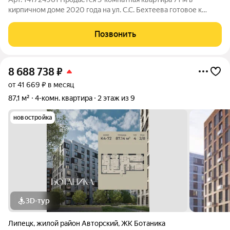
кирпичном доме 2020 года на ул. С.С. Бехтеева готовое к
заселению жилье по выгодной цене 9 500 000 руб. Прямая
продажа, все документы подготовлены, возможна ипотека
Позвонить
сделка пройдет быстро и без
8 688 738
₽
от 41 669 ₽ в месяц
87,1 м²
4-комн. квартира
2 этаж из 9
новостройка
3D-тур
Липецк
,
жилой район Авторский
,
ЖК Ботаника