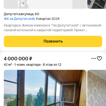
Депутатская улица
,
60
ЖК на Депутатской
, 4 квартал 2024
Квартира в Жилом комплексе "На Депутатской" с автономной
газовой котельной и закрытой территорией! Проект
аккредитован во всех ведущих банках. Подать заявку на
ипотеку по выгодной ставке поможет наш кредитный
Позвонить
специалист (услуга бесплатная). Одобрение
4 000 000
₽
42 м²
1-комн. квартира
8 этаж из 12