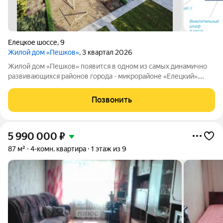
Елецкое шоссе
,
9
Жилой дом «Пешков»
, 3 квартал 2026
Жилой дом «Пешков» появится в одном из самых динамично
развивающихся районов города - микрорайоне «Елецкий».
Переосмысленный опыт специалистов компании ГЛОБУС
ГРУПП, а также собственный, отличительный подход к
Позвонить
строительству жилых домов привел к тому,
5 990 000
₽
87 м²
4-комн. квартира
1 этаж из 9