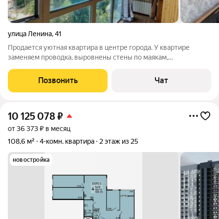
улица Ленина
,
41
Продается уютная квартира в центре города. У квартире
заменяем проводка, выровнены стены по маякам,
установлены новые межкомнатные двери, пол застрелен
новым линолеумом Tarket. Квартира находится в развитом
Позвонить
Чат
районе: в шаговой доступности детские и
10 125 078
₽
от 36 373 ₽ в месяц
108,6 м²
4-комн. квартира
2 этаж из 25
новостройка