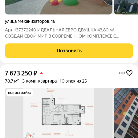
улица Механизаторов
,
15
Арт. 137372240 ИДЕАЛЬНАЯ ЕВРО ДВУШКА 43,80 м!
СОЗДАЙ СВОЙ МИР В СОВРЕМЕННОМ КОМПЛЕКСЕ С
КОМФОРТОМ! Мечтаете о просторе, безопасности и
удобстве, где каждая деталь продумана для вас и вашей
Позвонить
семьи? Представляем к продаже уникальную квартиру общей
7 673 250
₽
78,7 м²
3-комн. квартира
10 этаж из 25
новостройка