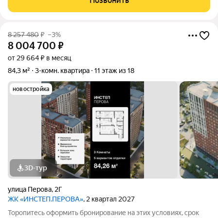
Позвонить
недвижимости: 48:20:0013402:1601
8 257 480
₽
–3%
8 004 700
₽
от 29 664 ₽ в месяц
84,3 м²
3-комн. квартира
11 этаж из 18
новостройка
3D-тур
улица Перова
,
2Г
ЖК «ИНСТЕП.ПЕРОВА»
, 2 квартал 2027
Торопитесь оформить бронирование на этих условиях, срок