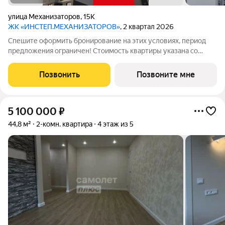
улица Механизаторов
,
15К
ЖК «ИНСТЕП.МЕХАНИЗАТОРОВ»
, 2 квартал 2026
Спешите оформить бронирование на этих условиях, период
предложения ограничен! Стоимость квартиры указана со
скидкой, ваша экономия составит 83,970 руб. Информация по
телефону, наши менеджеры вам все расскажут. Продается
Позвонить
Позвоните мне
однокомнатная квартира-студия
5 100 000
₽
44,8 м²
2-комн. квартира
4 этаж из 5