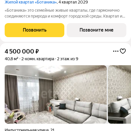
Жилой квартал «Ботаника»
, 4 квартал 2029
«Ботаника» это семейные живые кварталы, где гармонично
соединяются природа и комфорт городской среды. Квартал из
19 домов часть масштабного проекта, который формирует
новый центр притяжения Липецка. Здесь реализована
Позвонить
Позвоните мне
концепция «10-минутного
4 500 000
₽
40,8 м²
2-комн. квартира
2 этаж из 9
Индустриальная улица
,
21