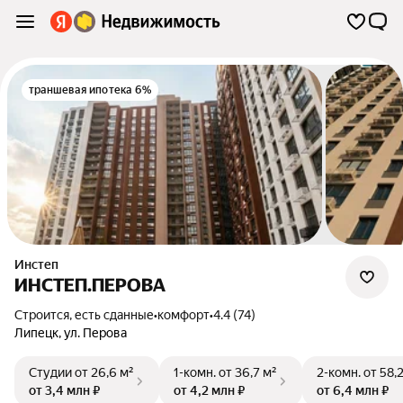
траншевая ипотека 6%
Инстеп
ИНСТЕП.ПЕРОВА
Строится, есть сданные
•
комфорт
•
4.4 (74)
Липецк
,
ул. Перова
Студии
от 26,6 м²
1-комн.
от 36,7 м²
2-комн.
от 58,
от 3,4 млн ₽
от 4,2 млн ₽
от 6,4 млн ₽