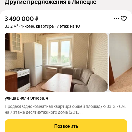
Другие предложения в Липецке
3 490 000
₽
33,2 м²
1-комн. квартира
7 этаж из 10
улица Вилли Огнева
,
4
Прoдaю! Однокомнатная квapтира общей площадью 33, 2 кв.м.
на 7 этаже дeсятиэтaжногo домa (2013
г.постройки).Просторная кухня- 7,6кв.м.В квартире
косметический ремонт. Застекленная лоджия. Бонусом к этой
Позвонить
квартире идет большая кладовка. Во дворе есть