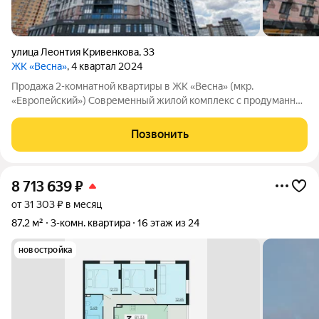
улица Леонтия Кривенкова
,
33
ЖК «Весна»
, 4 квартал 2024
Продажа 2-комнатной квартиры в ЖК «Весна» (мкр.
«Европейский») Современный жилой комплекс с продуманной
архитектурой Этаж: 10, панорамный вид на город Без отделки
возможность реализовать свой дизайн Удобная планировка:
Позвонить
комнаты 18 и 12 кв.м.
8 713 639
₽
от 31 303 ₽ в месяц
87,2 м²
3-комн. квартира
16 этаж из 24
новостройка