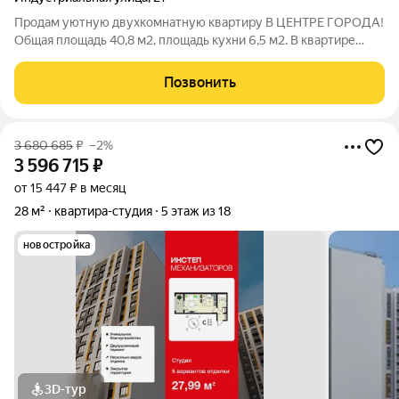
Продам уютную двухкомнатную квартиру В ЦЕНТРЕ ГОРОДА!
Общая площадь 40,8 м2, площадь кухни 6,5 м2. В квартире
выполнен качественный ремонт: потолки натяжные, обои
светлых тонов, полы выровнены, по всей квартире линолеум,
Позвонить
проводка заменена. Санузел
3 680 685
₽
–2%
3 596 715
₽
от 15 447 ₽ в месяц
28 м²
квартира-студия
5 этаж из 18
новостройка
3D-тур