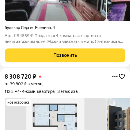
бульвар Сергея Есенина
,
4
Арт. 119466941 Продается 4-комнатная квартира в
девятиэтажном доме. Можно заезжать и жить. Сантехника в
хорошем состоянии, все аккуратно и чисто. Комнаты
изолированные, санузел раздельный. Есть как балкон, так и
Позвонить
большая лоджия с кладовкой - при
8 308 720
₽
от 39 802 ₽ в месяц
112,3 м²
4-комн. квартира
3 этаж из 6
новостройка