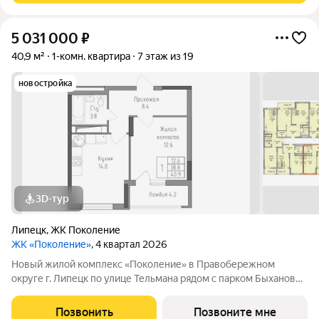
5 031 000
₽
40,9 м²
1-комн. квартира
7 этаж из 19
новостройка
3D-тур
Липецк
,
ЖК Поколение
ЖК «Поколение»
, 4 квартал 2026
Новый жилой комплекс «Поколение» в Правобережном
округе г. Липецк по улице Тельмана рядом с парком Быханов
сад. В ЖК «Поколение» более 70 видов планировочных
решений представлены квартиры - студии, 1,2,3 комнатные
Позвонить
Позвоните мне