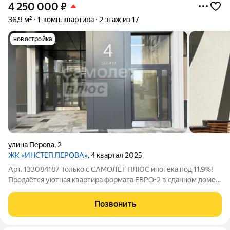
4 250 000
₽
36,9 м²
1-комн. квартира
2 этаж из 17
новостройка
улица Перова
,
2
ЖК «ИНСТЕП.ПЕРОВА»
, 4 квартал 2025
Арт. 133084187 Только с САМОЛЁТ ПЛЮС ипотека под 11,9%!
Продаётся уютная квартира формата ЕВРО-2 в сданном доме
ЖК ИНСТЕП Перова на 2 этаже 17-тиэтажного дома. Данная
квартира - реальная, не рендер! Совмещённая кухня-гостиная -
Позвонить
15,84 кв.м. Спальня -