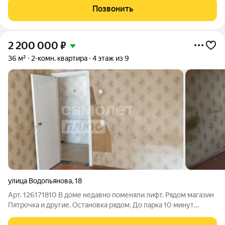
расположен в 8 км от Липецка, общая площадь 100 га.
Позвонить
Перспективная численность населения
2 200 000
₽
36 м²
2-комн. квартира
4 этаж из 9
улица Водопьянова
,
18
Арт. 126171810 В доме недавно поменяли лифт. Рядом магазин
Пятрочка и другие. Остановка рядом. До парка 10 минут
пешком.