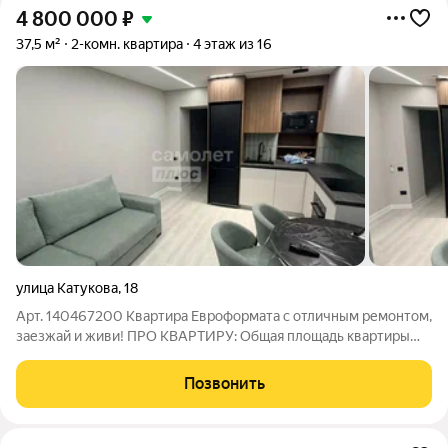
4 800 000
₽
37,5 м²
2-комн. квартира
4 этаж из 16
улица Катукова
,
18
Арт. 140467200 Квартира Евроформата с отличным ремонтом,
заезжай и живи! ПРО КВАРТИРУ: Общая площадь квартиры
37,5м2. Большая Кухня-гостинная, спальня, совмещенный
санузел, лоджия. Квартира продается полностью с мебелью и
Позвонить
техникой. Ремонт делали для