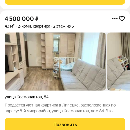
аккуратным и строгим.
4 500 000
₽
43 м²
2-комн. квартира
2 этаж из 5
улица Космонавтов
,
84
Продаётся уютная квартира в Липецке, расположенная по
адресу: 8-й микрорайон, улица Космонавтов, дом 84. Это
прекрасное предложение для тех, кто ценит комфорт и
удобство расположения жилья. Квартира обладает общей
Позвонить
площадью 43 квадратных метра, жилая