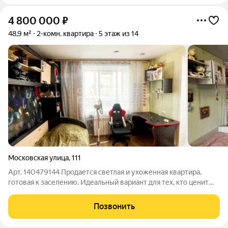
4 800 000
₽
48,9 м²
2-комн. квартира
5 этаж из 14
Московская улица
,
111
Арт. 140479144 Продается светлая и ухоженная квартира,
готовая к заселению. Идеальный вариант для тех, кто ценит
комфорт и удобное расположение. О квартире:Состояние:
выполнен качественный ремонт установлены современные
Позвонить
двери, окна ПВХ (включая