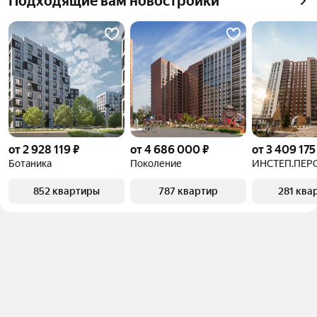
Подходящие вам новостройки
от 2 928 119 ₽
от 4 686 000 ₽
от 3 409 175
Ботаника
Поколение
ИНСТЕП.ПЕР
852 квартиры
787 квартир
281 ква