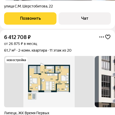
улица С.М. Шерстобитова
,
22
Позвонить
Чат
6 412 708
₽
от 26 875 ₽ в месяц
61,7 м²
2-комн. квартира
11 этаж из 20
новостройка
Липецк
,
ЖК Время Первых