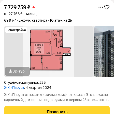
7 729 759
₽
от 27 768 ₽ в месяц
69,9 м²
2-комн. квартира
10 этаж из 25
новостройка
3D-тур
Студёновская улица
,
23Б
ЖК «Парус»
, 4 квартал 2024
ЖК «Парус» относится к жилью комфорт-класса. Это каркасно-
кирпичный дом с пятью подъездами: в первом 23 этажа, потом
два по 15 этажей, затем 25 (самый высокий) и, наконец, 17
этажей. Фасад облицован кирпичом, и здание выглядит
Позвонить