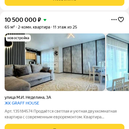
10 500 000
₽
65 м²
2-комн. квартира
11 этаж из 25
новостройка
улица М.И. Неделина
,
3А
ЖК GRAFF HOUSE
Арт. 135184574 Продаётся светлая и уютная двухкомнатная
квартира с современным евроремонтом. Квартира
расположена в удобном районе с развитой инфраструктурой.
Общая площадь грамотно зонирована: просторная гостиная,