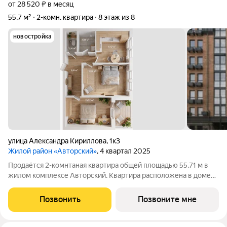
от 28 520 ₽ в месяц
55,7 м²
2-комн. квартира
8 этаж из 8
новостройка
улица Александра Кириллова
,
1к3
Жилой район «Авторский»
, 4 квартал 2025
Продаётся 2-комнтаная квартира общей площадью 55,71 м в
жилом комплексе Авторский. Квартира расположена в доме
№3 (III очередь), 2 секции, на 8 этаже что открывает отличный
вид на город! 13,82 Европланировка с кухней, совмещенной с
Позвонить
Позвоните мне
гостиной, создаёт