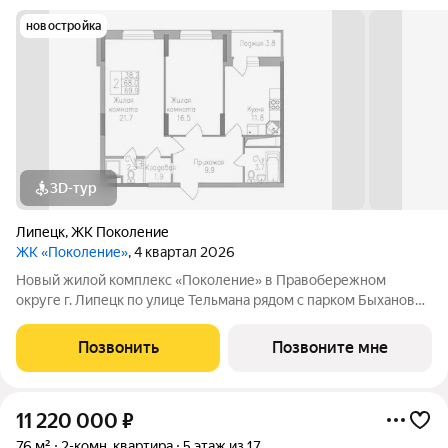
новостройка
3D-тур
Липецк
,
ЖК Поколение
ЖК «Поколение»
, 4 квартал 2026
Новый жилой комплекс «Поколение» в Правобережном
округе г. Липецк по улице Тельмана рядом с парком Быханов
сад. В ЖК «Поколение» более 70 видов планировочных
решений представлены квартиры - студии, 1,2,3 комнатные
Позвонить
Позвоните мне
квартиры, семейные просторные 4
11 220 000
₽
76 м²
2-комн. квартира
5 этаж из 17