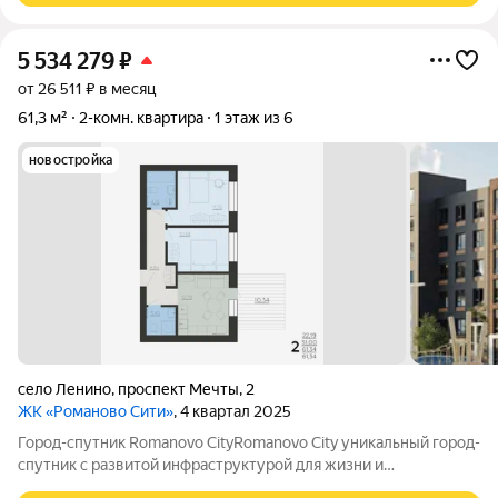
5 534 279
₽
от 26 511 ₽ в месяц
61,3 м²
2-комн. квартира
1 этаж из 6
новостройка
село Ленино
,
проспект Мечты
,
2
ЖК «Романово Сити»
, 4 квартал 2025
Город-спутник Romanovo CityRomanovo City уникальный город-
спутник с развитой инфраструктурой для жизни и
современной архитектурой для вдохновения. Romanovo City