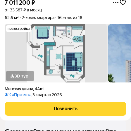
7 011 200
₽
от 33 587 ₽ в месяц
62,6 м²
2-комн. квартира
16 этаж из 18
новостройка
3D-тур
Минская улица
,
4Ак1
ЖК «Призма»
, 3 квартал 2026
Позвонить