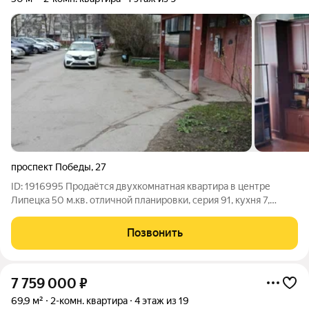
проспект Победы
,
27
ID: 1916995 Продаётся двухкомнатная квартира в центре
Липецка 50 м.кв. отличной планировки, серия 91, кухня 7,
комнаты раздельные (этаж 1-возможен под коммерцию),
собственность 30 лет, вся инфраструктура, рядом престижная
Позвонить
гимназия №64 им. В. А.
7 759 000
₽
69,9 м²
2-комн. квартира
4 этаж из 19