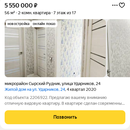
5 550 000
₽
56 м²
2-комн. квартира
7 этаж из 17
новостройка
онлайн показ
микрорайон Сырский Рудник
,
улица Ударников
,
24
Жилой дом на ул. Ударников, 24
, 4 квартал 2020
Код объекта: 2206922. Предлагаю вашему вниманию
отличную видовую квартиру. В квартире сделан современный
ремонт, окна ПВХ, на полу ламинат, натяжные потолки с
точечными светильниками, новая входная и межкомнатные
Позвонить
двери, с/у раздельный, отделан