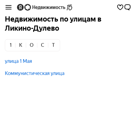
Недвижимость по улицам в
Ликино-Дулево
1
К
О
С
Т
улица 1 Мая
Коммунистическая улица