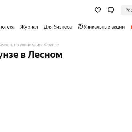
Ра
потека
Журнал
Для бизнеса
Уникальные акции
имость по улице улица Фрунзе
унзе в Лесном