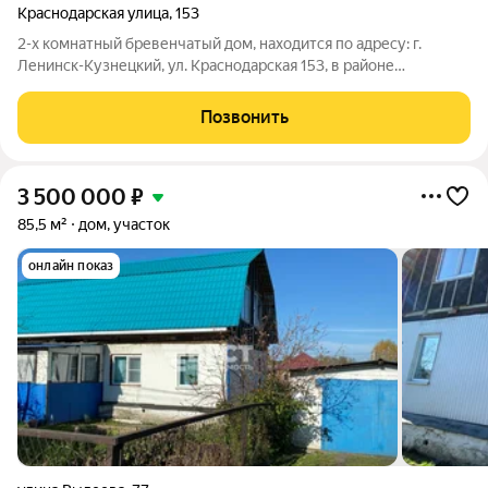
Краснодарская улица
,
153
2-х комнатный бревенчатый дом, находится по адресу: г.
Ленинск-Кузнецкий, ул. Краснодарская 153, в районе
Телецентра. S55,3 м, жилая площадь - 31,3 м, кухня - 10,5 м. Дом
1967 года постройки, теплый и сухой. Косметический ремонт.
Позвонить
Окна ПВХ. Потолки
3 500 000
₽
85,5 м²
дом, участок
онлайн показ