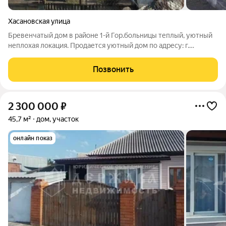
Хасановская улица
Бревенчатый дом в районе 1-й Гор.больницы теплый, уютный
неплохая локация. Продается уютный дом по адресу: г.
Ленинск-Кузнецкий, ул. Хасановская. О ДОМЕ И УЧАСТКЕ:
Дом бревенчатый теплый. Собственник следите за его
Позвонить
состоянием, крыша новая, что
2 300 000
₽
45,7 м²
дом, участок
онлайн показ