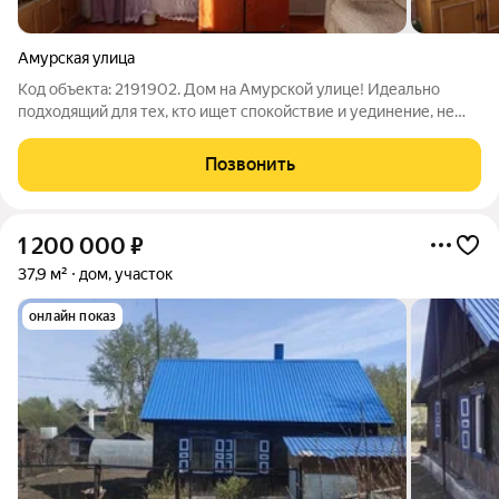
Амурская улица
Код объекта: 2191902. Дом на Амурской улице! Идеально
подходящий для тех, кто ищет спокойствие и уединение, не
отказываясь от удобств городской жизни. Общая площадь
составляет 52,6 кв. м, включая три жилые комнаты : 11,9 + 17+
Позвонить
12,5 кв. м, и
1 200 000
₽
37,9 м²
дом, участок
онлайн показ