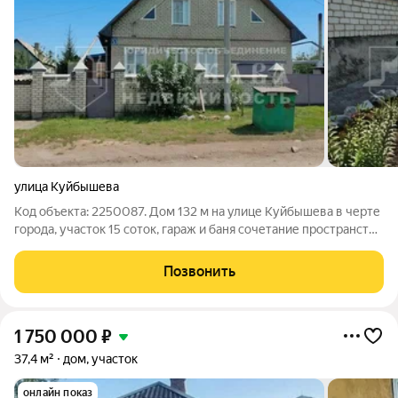
улица Куйбышева
Код объекта: 2250087. Дом 132 м на улице Куйбышева в черте
города, участок 15 соток, гараж и баня сочетание пространства
и удобства, которое ощущается с первого шага. Просторные
комнаты и продуманная планировка на двух этажах создают
Позвонить
ощущение уюта
1 750 000
₽
37,4 м²
дом, участок
онлайн показ