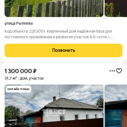
улица Рылеева
Код объекта: 2253051. Кирпичный дом надёжная база для
постоянного проживания и развития участка: 6,6 соток с
гаражом и собственной баней создают готовую
инфраструктуру для комфортной жизни за городом. Внутри
Позвонить
три комнаты (17,7 + 7,8 + 7,1 м) и кухня
1 300 000
₽
31,7 м²
дом, участок
онлайн показ