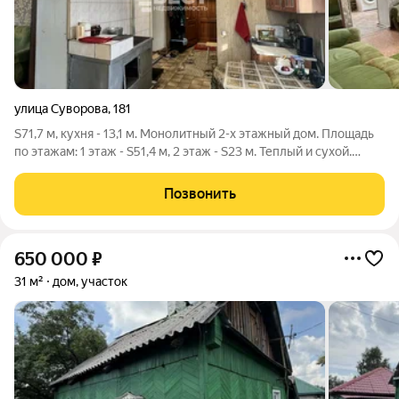
улица Суворова
,
181
S71,7 м, кухня - 13,1 м. Монолитный 2-х этажный дом. Площадь
по этажам: 1 этаж - S51,4 м, 2 этаж - S23 м. Теплый и сухой.
Косметический ремонт. Окна ПВХ, есть балкон. Полы -
линолеум. Потолки высокие 2,8 м - потолочная плитка. Стены
Позвонить
ровные.
650 000
₽
31 м²
дом, участок