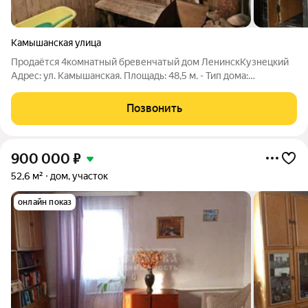
Камышанская улица
Продаётся 4комнатный бревенчатый дом ЛенинскКузнецкий
Адрес: ул. Камышанская. Площадь: 48,5 м. - Тип дома:
бревенчатый тёплый и экологичный. - Комнаты: 3 спальни +
просторный зал. - Санузел: внутри дома. - Потолки: высокие
Позвонить
ощущение простора. -
900 000
₽
52,6 м²
дом, участок
онлайн показ