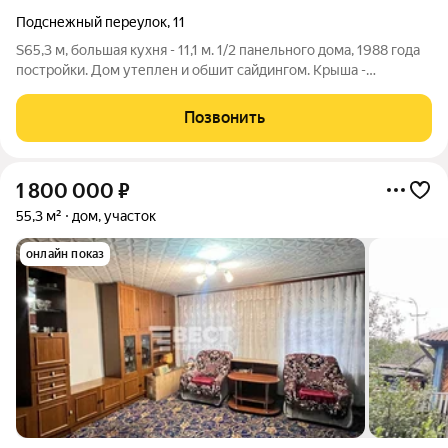
Подснежный переулок
,
11
S65,3 м, большая кухня - 11,1 м. 1/2 панельного дома, 1988 года
постройки. Дом утеплен и обшит сайдингом. Крыша -
профнастил. Хороший косметический ремонт. Окна ПВХ. Полы
- линолеум. Потолки - натяжные. Стены ровные. Санузел
Позвонить
совмещенный. Печное
1 800 000
₽
55,3 м²
дом, участок
онлайн показ