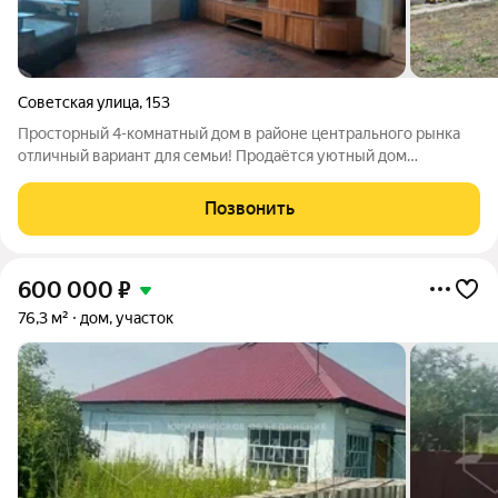
Советская улица
,
153
Просторный 4-комнатный дом в районе центрального рынка
отличный вариант для семьи! Продаётся уютный дом
площадью 70 м с изолированными комнатами и
межкомнатными дверями. Построен в 2000 году, после этого
Позвонить
не ремонтировался отличный шанс сделать всё
600 000
₽
76,3 м²
дом, участок