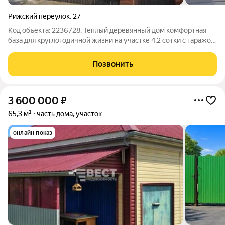
Рижский переулок
,
27
Код объекта: 2236728. Тёплый деревянный дом комфортная
база для круглогодичной жизни на участке 4,2 сотки с гаражом
и собственной баней. Центральное водоснабжение,
электричество и канализация уже подключены, подъезд по
Позвонить
асфальту удобно в любую
3 600 000
₽
65,3 м²
часть дома, участок
онлайн показ