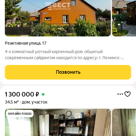
Реактивная улица
,
17
4-х комнатный уютный кирпичный дом, обшитый
современным сайдингом находится по адресу: г. Ленинск-
Кузнецкий, ул. Реактивная 17, в районе Закамышанской
больницы. S76,5 м, жилая площадь - 45,2 м, кухня - 8,2 м. Дом
Позвонить
1954 года постройки. Косметический
1 300 000
₽
34,5 м²
дом, участок
онлайн показ