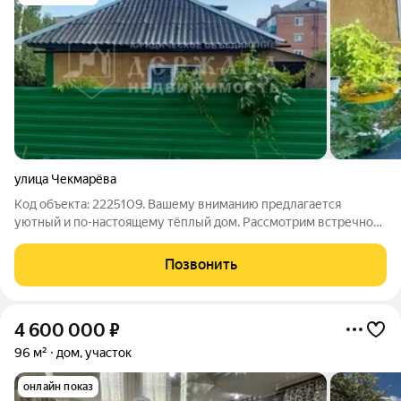
улица Чекмарёва
Код объекта: 2225109. Вашему вниманию предлагается
уютный и по-настоящему тёплый дом. Рассмотрим встречное
предложение по "ОБМЕНУ" на 1к. квартиру. Это идеальный
выбор для тех, кто ценит спокойствие и близость к природе, но
Позвонить
при этом не готов
4 600 000
₽
96 м²
дом, участок
онлайн показ