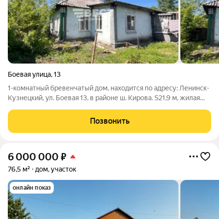
Боевая улица
,
13
1-комнатный бревенчатый дом, находится по адресу: Ленинск-
Кузнецкий, ул. Боевая 13, в районе ш. Кирова. S21,9 м, жилая
площадь - 13 м, кухня - 5 м. Дом 1963 года постройки, теплый и
сухой. Косметический ремонт. Окна ПВХ. Потолки - беленые
Позвонить
(высота
6 000 000
₽
76,5 м²
дом, участок
онлайн показ