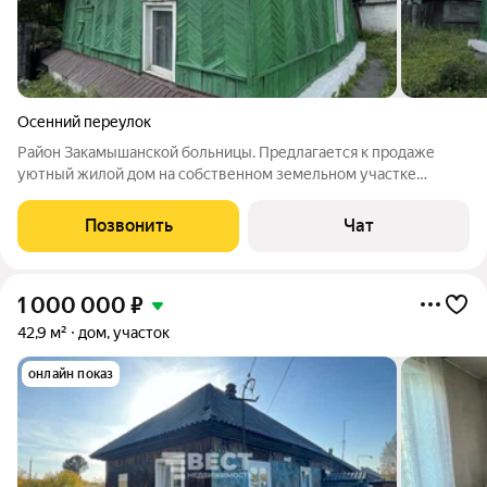
Осенний переулок
Район Закамышанской больницы. Предлагается к продаже
уютный жилой дом на собственном земельном участке
(документы полностью готовы, границы участка определены).
2 жилые комнаты и кухня. установлены пластиковые окна.
Позвонить
Чат
Готов к проживанию. На участке:
1 000 000
₽
42,9 м²
дом, участок
онлайн показ