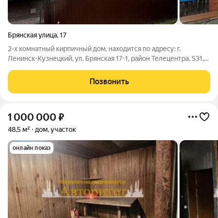
Брянская улица
,
17
2-х комнатный кирпичный дом, находится по адресу: г.
Ленинск-Кузнецкий, ул. Брянская 17-1, район Телецентра. S31,7
м, жилая площадь - 20,8 м, кухня - 8 м. Дом 1951 года
постройки, теплый и сухой. Косметический ремонт. Окна ПВХ.
Позвонить
Потолки: в комнатах
1 000 000
₽
48,5 м²
дом, участок
онлайн показ