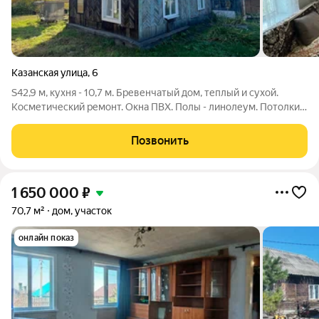
Казанская улица
,
6
S42,9 м, кухня - 10,7 м. Бревенчатый дом, теплый и сухой.
Косметический ремонт. Окна ПВХ. Полы - линолеум. Потолки -
беленые. Уличный туалет. Вода и слив в доме. Печное
отопление, также проведены трубы для отапливания
Позвонить
твердотопливным котлом.
1 650 000
₽
70,7 м²
дом, участок
онлайн показ