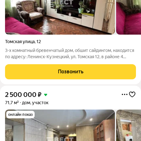
Томская улица
,
12
3-х комнатный бревенчатый дом, обшит сайдингом, находится
по адресу: Ленинск-Кузнецкий, ул. Томская 12, в районе 4
участка. S34,5 м, жилая площадь - 22,4 м, кухня - 10 м. Дом 1978
года постройки, теплый и сухой. Косметический ремонт. Окна
Позвонить
ПВХ.
2 500 000
₽
71,7 м²
дом, участок
онлайн показ