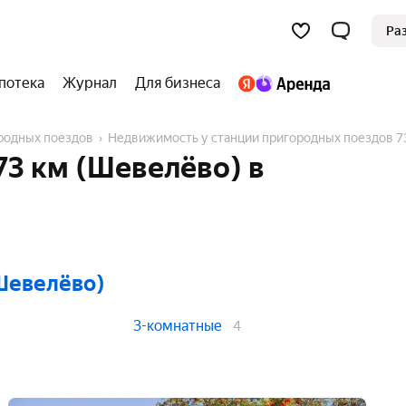
Ра
потека
Журнал
Для бизнеса
ородных поездов
Недвижимость у станции пригородных поездов 7
73 км (Шевелёво) в
(Шевелёво)
3-комнатные
4