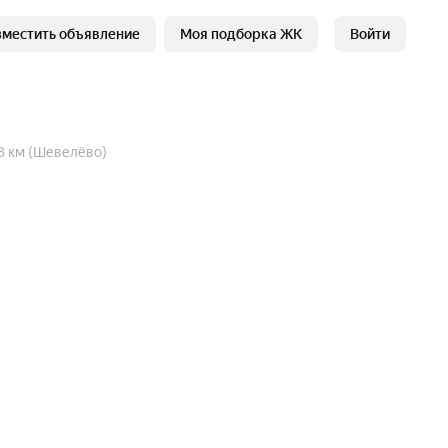
зместить объявление
Моя подборка ЖК
Войти
3 км (Шевелёво)