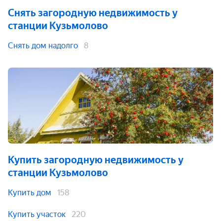
Снять загородную недвижимость
у
станции Кузьмолово
Снять дом надолго
8
Купить загородную недвижимость
у
станции Кузьмолово
Купить дом
158
Купить участок
220