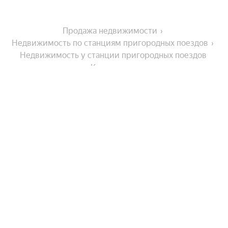
Продажа недвижимости
Недвижимость по станциям пригородных поездов
Недвижимость у станции пригородных поездов 
Кузьмолово
Города-миллионники
Москва
Города в области
Санкт-Петербург
Новосибирск
Шушары
Комнатность
Екатеринбург
Парголово
Казань
Санкт-Петербург
Многокомнатные
Нижний Новгород
Тип недвижимости
Колпино