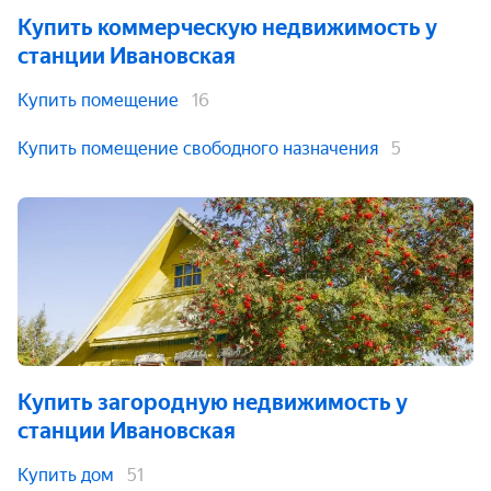
Купить коммерческую недвижимость
у
станции Ивановская
Купить помещение
16
Купить помещение свободного назначения
5
Купить загородную недвижимость
у
станции Ивановская
Купить дом
51