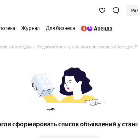
Ра
потека
Журнал
Для бизнеса
ородных поездов
Недвижимость у станции пригородных поездов 
огли сформировать список объявлений у стан