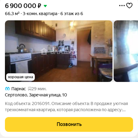
6 900 000
₽
66,3 м²
3-комн. квартира
6 этаж из 6
хорошая цена
Парнас
29 мин.
Сертолово
,
Заречная улица
,
10
Код объекта: 2016091. Описание объекта: В продаже уютная
трехкомнатная квартира, которая расположена по адресу:
Ленинградская область, Всеволожский район, Сертолово,
ул.Заречная д.10. Это панельный шестиэтажный дом 2000 года
Позвонить
постройки с центральным