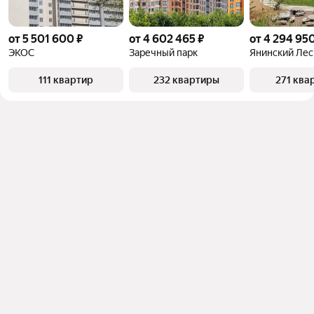
от 5 501 600 ₽
от 4 602 465 ₽
от 4 294 950
ЭКОС
Заречный парк
Янинский Лес
111 квартир
232 квартиры
271 ква