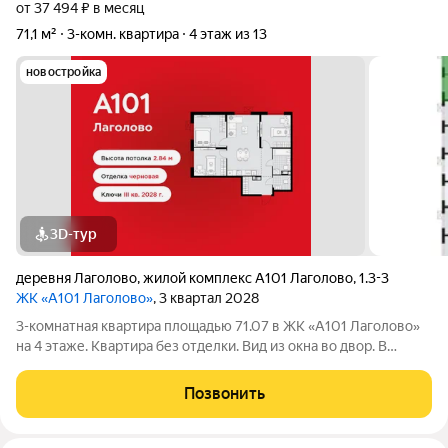
от 37 494 ₽ в месяц
71,1 м²
3-комн. квартира
4 этаж из 13
новостройка
3D-тур
деревня Лаголово
,
жилой комплекс А101 Лаголово
,
1.3-3
ЖК «А101 Лаголово»
, 3 квартал 2028
3-комнатная квартира площадью 71.07 в ЖК «А101 Лаголово»
на 4 этаже. Квартира без отделки. Вид из окна во двор. В
квартире 2 санузла. Высота потолков 2.84 м. ОТДЕЛКА
Квартира передается без отделки. Благодаря тому, что в
Позвонить
данном типе отделки стены не