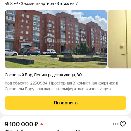
59,8 м²
3-комн. квартира
3 этаж из 7
Сосновый Бор
,
Ленинградская улица
,
30
Код объекта: 2250984. Просторная 3-комнатная квартира в
Сосновом Бору ваш шанс на комфортную жизнь! Ищете
жильё, где будет уютно всей семье? Обратите внимание на
это уникальное предложение на Ленинградской улице, 30! В
Позвонить
продаже светлая и
9 100 000
₽