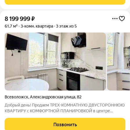
м2 со своим сан. узлом и
8 199 999
₽
61,7 м²
3-комн. квартира
3 этаж из 5
Всеволожск
,
Александровская улица
,
82
Добрый день! Продаем ТРЕХ-КОМНАТНУЮ ДВУСТОРОННЮЮ
КВАРТИРУ с КОМФОРТНОЙ ПЛАНИРОВКОЙ в центре
Всеволожска! Просьба обратить внимание, что общая площадь
квартиры указана БЕЗ УЧЕТА вместительного балкона. А
Позвонить
теперь, к объявлению. ! Продажа БЕЗ КОМИССИИ !