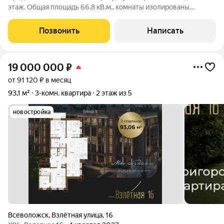
этаж. Общая площадь 66,8 кВ.м., комнаты изолированы
18+14+12 кв.м., кухня 9 кВ.м., прихожая 9 кв.м, лоджия 6
метров. Квартира в отличном состоянии, с качественным
Позвонить
Написать
ремонтом. Все делалось для
19 000 000
₽
от 91 120 ₽ в месяц
93,1 м²
3-комн. квартира
2 этаж из 5
новостройка
Всеволожск
,
Взлётная улица
,
16