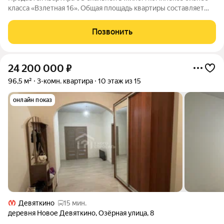
класса «Взлетная 16». Общая площадь квартиры составляет
97.89 м2 из которых 22,67 м2 отведено под просторную
кухню-гостиную с двумя окнами. С мастер спальней площадью
Позвонить
16 м2 со своим сан. узлом
24 200 000
₽
96,5 м²
3-комн. квартира
10 этаж из 15
онлайн показ
Девяткино
15 мин.
деревня Новое Девяткино
,
Озёрная улица
,
8