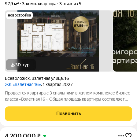
97,9 м²
3-комн. квартира
3 этаж из 5
новостройка
3D-тур
Всеволожск
,
Взлётная улица
,
16
ЖК «Взлетная 16»
, 1 квартал 2027
Продается квартира с 3 спальнями в жилом комплексе бизнес-
класса «Взлетная 16». Общая площадь квартиры составляет
97.89 м2 из которых 22,67 м2 отведено под просторную
кухню-гостиную с двумя окнами. С мастер спальней площадью
Позвонить
16 м2 со своим сан. узлом
4 200 000
₽