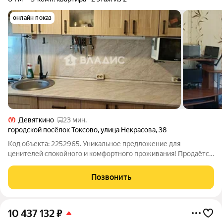
онлайн показ
Девяткино
23 мин.
городской посёлок Токсово
,
улица Некрасова
,
38
Код объекта: 2252965. Уникальное предложение для
ценителей спокойного и комфортного проживания! Продаётся
трёхкомнатная квартира в живописном посёлке Токсово, по
адресу улица Некрасова, 38. Эта просторная квартира общей
Позвонить
площадью 64 кв. м расположена
10 437 132
₽