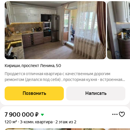
Кириши
,
проспект Ленина
,
50
Продается отличная квартира с качественным дорогим
ремонтом (делался под себя) , просторная кухня - встроенная
мебель и техника общей стоимостью более миллиона руб,
большой коридор, гардеробная, на лоджии оборудована зоня
Позвонить
Написать
отдыха. Остается вся мебель,
7 900 000
₽
120 м²
3-комн. квартира
2 этаж из 2