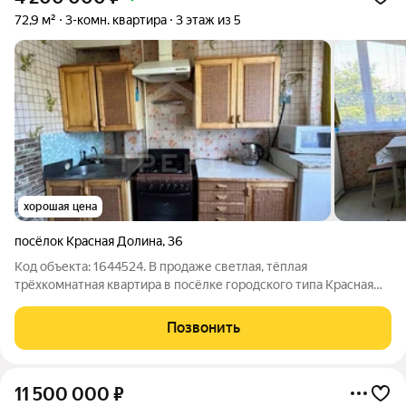
72,9 м²
3-комн. квартира
3 этаж из 5
хорошая цена
посёлок Красная Долина
,
36
Код объекта: 1644524. В продаже светлая, тёплая
трёхкомнатная квартира в посёлке городского типа Красная
Долина! В пешей доступности большое озеро! Прямая
продажа! Один взрослый собственник! Полная цена в
Позвонить
договоре! Быстрый выход на сделку! В
11 500 000
₽