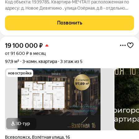
Код объекта: 1939785. Квартира-МЕЧТА!!! расположенная по
адресу: д. Новое Девяткино , улица Озёрная, д.8 - отдельно
стоящий, новый дом с улучшенной планировкой и
инфраструктурой, построенный в БОЛЬШОМ
Позвонить
ПЕРСПЕКТИВНОМ РАЙОНЕ, самого большого ,
19 100 000
₽
от 91 600 ₽ в месяц
97,9 м²
3-комн. квартира
3 этаж из 5
новостройка
3D-тур
Всеволожск
,
Взлётная улица
,
16