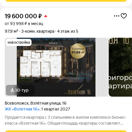
19 600 000
₽
от 93 998 ₽ в месяц
97,9 м²
3-комн. квартира
4 этаж из 5
новостройка
3D-тур
Всеволожск
,
Взлётная улица
,
16
ЖК «Взлетная 16»
, 1 квартал 2027
Продается квартира с 3 спальнями в жилом комплексе бизнес-
класса «Взлетная 16». Общая площадь квартиры составляет
97.89 м2 из которых 22,67 м2 отведено под просторную