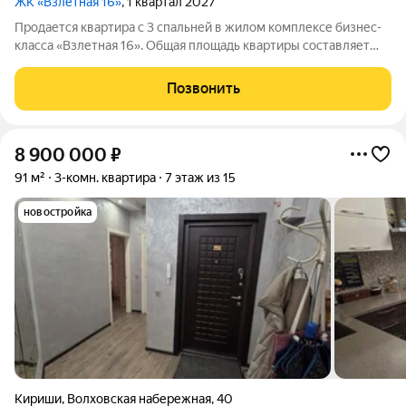
ЖК «Взлетная 16»
, 1 квартал 2027
Продается квартира с 3 спальней в жилом комплексе бизнес-
класса «Взлетная 16». Общая площадь квартиры составляет
93,06 м2 из которых 30,84 м2 отведено под просторную
кухню-гостиную с эркером (архитектурным решением с
Позвонить
панорамным остеклением) . Мастер
8 900 000
₽
91 м²
3-комн. квартира
7 этаж из 15
новостройка
Кириши
,
Волховская набережная
,
40