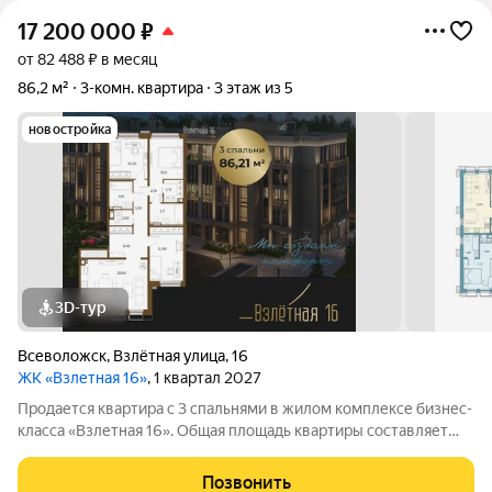
17 200 000
₽
от 82 488 ₽ в месяц
86,2 м²
3-комн. квартира
3 этаж из 5
новостройка
3D-тур
Всеволожск
,
Взлётная улица
,
16
ЖК «Взлетная 16»
, 1 квартал 2027
Продается квартира с 3 спальнями в жилом комплексе бизнес-
класса «Взлетная 16». Общая площадь квартиры составляет
86,21 м2 из которых 23,80 м2 отведено под просторную
кухню-гостиную с тремя окнами. Мастер спальня площадью 12
Позвонить