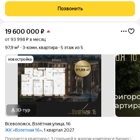
просторная трёхкомнатная квартира в одном из самых
перспективных районов Ленинградской области Кудрово.
Позвонить
Квартира расположена на 22 этаже
19 600 000
₽
от 93 998 ₽ в месяц
97,9 м²
3-комн. квартира
5 этаж из 5
новостройка
3D-тур
Всеволожск
,
Взлётная улица
,
16
ЖК «Взлетная 16»
, 1 квартал 2027
Продается квартира с 3 спальней в жилом комплексе бизнес-