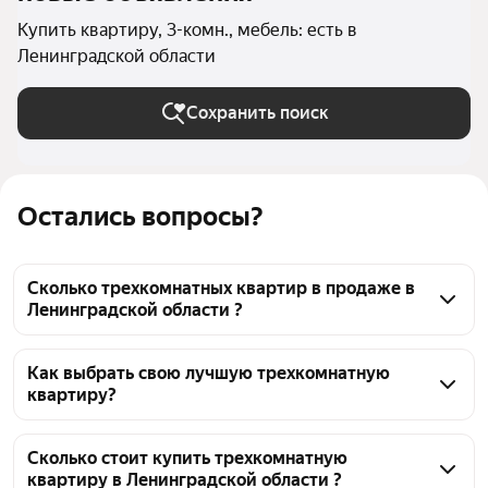
Купить квартиру, 3-комн., мебель: есть в
Ленинградской области
Сохранить поиск
Остались вопросы?
Сколько трехкомнатных квартир в продаже в
Ленинградской области ?
На Яндекс Недвижимости в продаже в 
Ленинградской области 202 трехкомнатных 
Как выбрать свою лучшую трехкомнатную
квартиру?
квартиры, из них 44 объявления от собственников, 
151 объявление от агентств, 7 объявлений от 
Чтобы купить 3-комнатную квартиру с мебелью, 
застройщиков
воспользуйтесь тепловой картой для оценки 
Сколько стоит купить трехкомнатную
квартиру в Ленинградской области ?
инфраструктуры и транспортной доступности в 