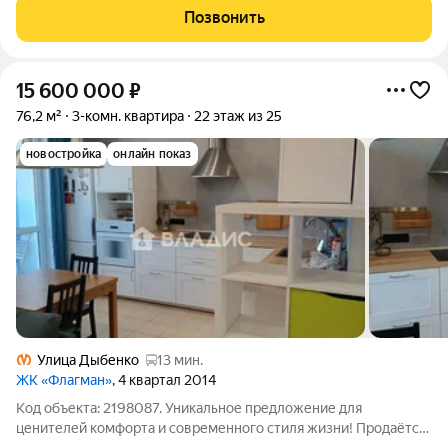
кухню-гостиную с двумя окнами. С мастер спальней площадью
Позвонить
16 м2 со своим сан. узлом
15 600 000
₽
76,2 м²
3-комн. квартира
22 этаж из 25
новостройка
онлайн показ
Улица Дыбенко
13 мин.
ЖК «Флагман»
, 4 квартал 2014
Код объекта: 2198087. Уникальное предложение для
ценителей комфорта и современного стиля жизни! Продаётся