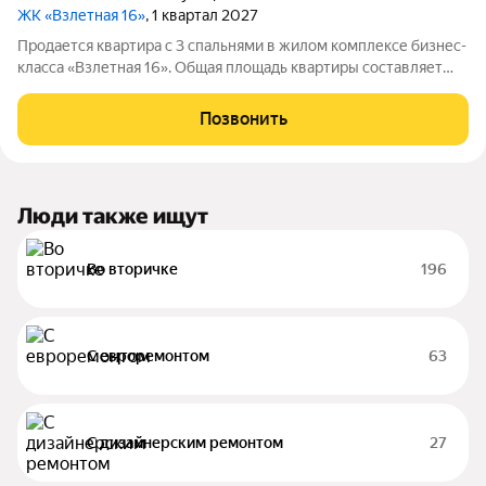
ЖК «Взлетная 16»
, 1 квартал 2027
Продается квартира с 3 спальнями в жилом комплексе бизнес-
класса «Взлетная 16». Общая площадь квартиры составляет
97.89 м2 из которых 22,67 м2 отведено под просторную
кухню-гостиную с двумя окнами. С мастер спальней площадью
Позвонить
16 м2 со своим сан. узлом
Люди также ищут
Во вторичке
196
С евроремонтом
63
С дизайнерским ремонтом
27