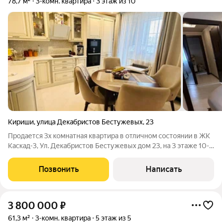
78,7 м²
3-комн. квартира
3 этаж из 10
Кириши
,
улица Декабристов Бестужевых
,
23
Продается 3х комнатная квартира в отличном состоянии в ЖК
Каскад-3, Ул. Декабристов Бестужевых дом 23, на 3 этаже 10-
ти этажного дома. Общая площадь 78,7 кВ,м. Комнаты
изолированы 17,3+14,1+10,8 кВ.м., кухня 10,5 кВ.м. Лоджия 4
Позвонить
Написать
метра с панорамными
3 800 000
₽
61,3 м²
3-комн. квартира
5 этаж из 5