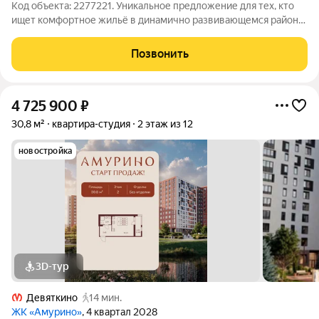
Код объекта: 2277221. Уникальное предложение для тех, кто
ищет комфортное жильё в динамично развивающемся районе!
Продаётся уютная студия в Мурино, по адресу: улица Шоссе в
Лаврики, 78к1. Квартира расположена на 4 этаже 16-этажного
Позвонить
монолитного дома,
4 725 900
₽
30,8 м²
квартира-студия
2 этаж из 12
новостройка
3D-тур
Девяткино
14 мин.
ЖК «Амурино»
, 4 квартал 2028