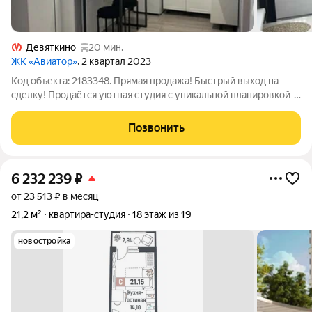
Девяткино
20 мин.
ЖК «Авиатор»
, 2 квартал 2023
Код объекта: 2183348. Прямая продажа! Быстрый выход на
сделку! Продаётся уютная студия с уникальной планировкой-
площадью 25,9 кв. м. Квартира полностью укомплектована и
готова к проживанию! Вся мебель и техника остается новому
Позвонить
владельцу. В квартире
6 232 239
₽
от 23 513 ₽ в месяц
21,2 м²
квартира-студия
18 этаж из 19
новостройка