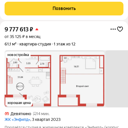
инфраструктура (ТЦ Небо, поликлиника, школы, детский сад,
пекарни, фитнес, пукнты выдачи). Пешая доступность до
Позвонить
метро, при необходимости
9 777 613
₽
от 35 125 ₽ в месяц
61,1 м²
квартира-студия
1 этаж из 12
новостройка
хорошая цена
Девяткино
14 мин.
ЖК «Энфилд»
, 3 квартал 2023
Продаётся студия в жилищном комплексе «Энфилд» (корпус