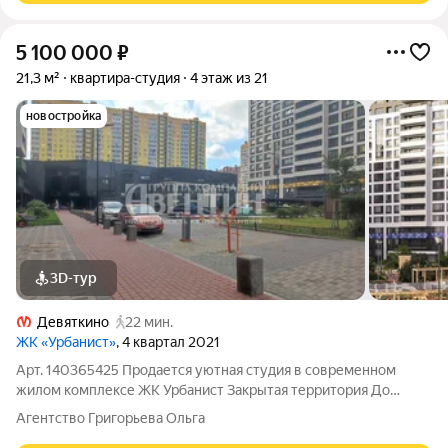
5 100 000
₽
21,3 м²
квартира-студия
4 этаж из 21
новостройка
3D-тур
Девяткино
22 мин.
ЖК «Урбанист»
, 4 квартал 2021
Арт. 140365425 Продается уютная студия в современном
жилом комплексе ЖК Урбанист Закрытая территория До
метро 20 мин пешком или 5 мин автобусом Застекленная
Агентство Григорьева Ольга
лоджия 2,72 м2