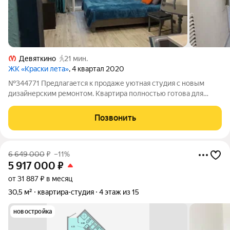
Девяткино
21 мин.
ЖК «Краски лета»
, 4 квартал 2020
№344771 Предлагается к продаже уютная студия с новым
дизайнерским ремонтом. Квартира полностью готова для
комфортной жизни или для сдачи в аренду. Площaдь пo полу
20.6 кв.м, на лоджии 4 кв.м. Произведён ремонт с заменой
Позвонить
всех систем коммуникаций:
6 649 000
₽
–11%
5 917 000
₽
от 31 887 ₽ в месяц
30,5 м²
квартира-студия
4 этаж из 15
новостройка