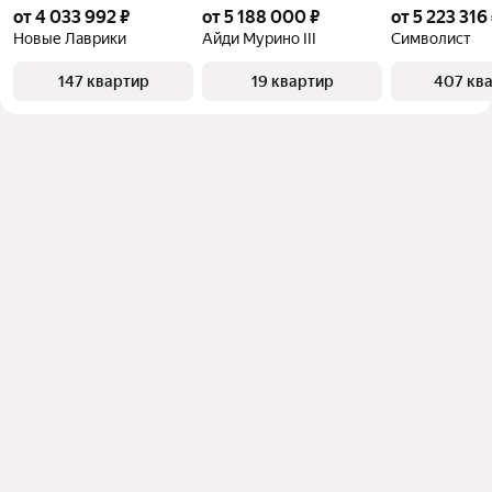
от 4 033 992 ₽
от 5 188 000 ₽
от 5 223 316
Новые Лаврики
Айди Мурино III
Символист
147 квартир
19 квартир
407 кв