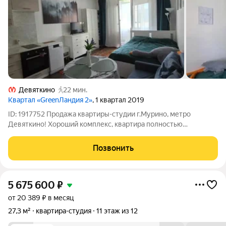
Девяткино
22 мин.
Квартал «GreenЛандия 2»
, 1 квартал 2019
ID: 1917752 Продажа квартиры-студии г.Мурино, метро
Девяткино! Хороший комплекс, квартира полностью
укомплектована для комфортного проживания, установлен
кондиционер, что для студии не мало важно!Район уже с
Позвонить
нормально сложившейся инфраструктурой,
5 675 600
₽
от 20 389 ₽ в месяц
27,3 м²
квартира-студия
11 этаж из 12