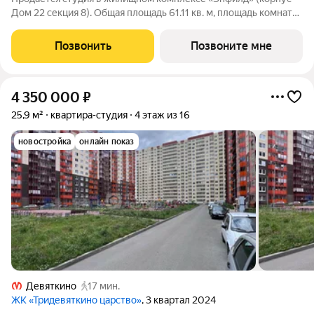
Дом 22 секция 8). Общая площадь 61.11 кв. м, площадь комнат
31.84 кв.м, 16.51 кв.м. раздельный санузел. Квартира
расположена на 1 этаже 12 этажного дома. Корпус сдан.
Позвонить
Позвоните мне
Современный жилой квартал
4 350 000
₽
25,9 м²
квартира-студия
4 этаж из 16
новостройка
онлайн показ
Девяткино
17 мин.
ЖК «Тридевяткино царство»
, 3 квартал 2024