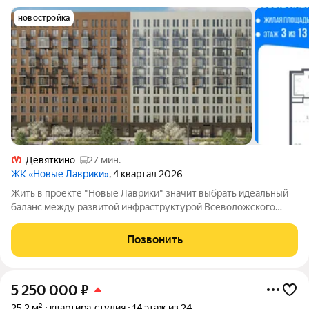
новостройка
Девяткино
27 мин.
ЖК «Новые Лаврики»
, 4 квартал 2026
Жить в проекте "Новые Лаврики" значит выбрать идеальный
баланс между развитой инфраструктурой Всеволожского
района Санкт-Петербурга и близостью к северной природе.
Занимайтесь скандинавской ходьбой в сосновом лесу,
Позвонить
отправляйтесь в глэмпинг на берегу
5 250 000
₽
25,2 м²
квартира-студия
14 этаж из 24