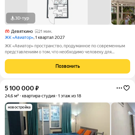
3D-тур
Девяткино
21 мин.
ЖК «Авиатор»
, 1 квартал 2027
ЖК «Авиатор» пространство, продуманное по современным
представлениям о том, что необходимо человеку для
насыщенной и увлекательной жизни. Оригинальная
архитектура сочетает плавные изгибы фасадов и благородную
Позвонить
цветовую палитру. Особенность комплекса
5 100 000
₽
24,6 м²
квартира-студия
1 этаж из 18
новостройка