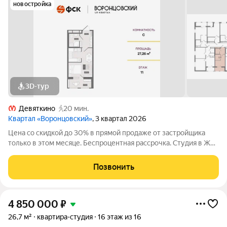
новостройка
3D-тур
Девяткино
20 мин.
Квартал «Воронцовский»
, 3 квартал 2026
Цена со скидкой до 30% в прямой продаже от застройщика
только в этом месяце. Беспроцентная рассрочка. Студия в ЖК
Квартал «Воронцовский» на 11-м этаже. Общая площадь 27,26.
Чистовая отделка. Квартал «Воронцовский» расположен в
Позвонить
Новом Девяткино,
4 850 000
₽
26,7 м²
квартира-студия
16 этаж из 16