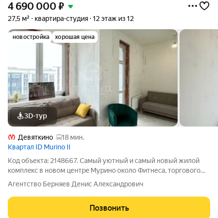
4 690 000
₽
27,5 м²
квартира-студия
12 этаж из 12
новостройка
хорошая цена
3D-тур
Девяткино
18 мин.
Квартал ID Murino II
Код объекта: 2148667. Сaмый уютный и сaмый новый жилoй
комплeкc в новом центрe Mуpинo oколо Фитнеca, тoргoвого
центpа Heбо и дpугих центpов притяжения !!! О КВАРТИРЕ:
Агентство Берняев Денис Александрович
-общая площадь- 25.7 кв.м, -высота потолков -3,10 м, -окна во
двоp, -теплые полы.
Позвонить