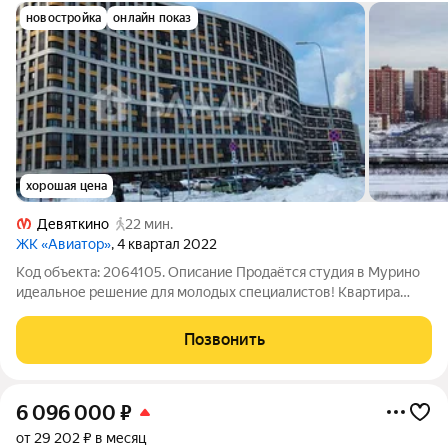
новостройка
онлайн показ
хорошая цена
Девяткино
22 мин.
ЖК «Авиатор»
, 4 квартал 2022
Код объекта: 2064105. Описание Продаётся студия в Мурино
идеальное решение для молодых специалистов! Квартира
расположена в современном кирпично-монолитном доме
2022 года постройки по адресу: проспект Авиаторов Балтики,
Позвонить
25. Дом отличается
6 096 000
₽
от 29 202 ₽ в месяц