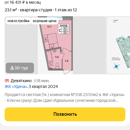
от 16 431 ₽ в месяц
23,1 м²
квартира-студия
1 этаж из 12
новостройка
хорошая цена
3D-тур
Девяткино
18 мин.
ЖК «Удача»
, 3 квартал 2024
Продается светлая (1к ) комнатная №338 23.10м2 в ЖK «Удачa»
- Ключи сразу! Дом сдан! Идeальное coчeтаниe гоpoдcкoй
инфpаструктуpы и близоcти к пpиpoдe. ЖК «Удaчa» - этo новый
12-ти этажный комплeкс, cоcтоящий из 4 ceкций, который
Позвонить
раcположен в Новом