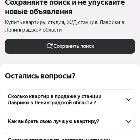
Сохраняйте поиск и не упускайте
новые объявления
Купить квартиру, студия, Ж/Д станция: Лаврики в
Ленинградской области
Сохранить поиск
Остались вопросы?
Сколько квартир в продаже у станции
Лаврики в Ленинградской области ?
На Яндекс Недвижимости в продаже у станции 
Лаврики в Ленинградской области 1812 квартир, из 
Как выбрать свою лучшую квартиру?
них 32 объявления от собственников, 229 
Чтобы купить квартиру - студию у станции 
объявлений от агентств, 1551 объявление от 