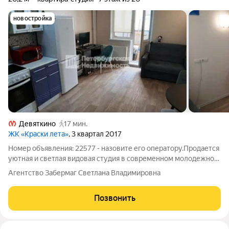
новостройка
Девяткино
17 мин.
ЖК «Краски лета»
, 3 квартал 2017
Номер объявления: 22577 - назовите его оператору.Продается
уютная и светлая видовая студия в современном молодежном
районе. Идеальный вариант в качестве первой квартиры. О
Агентство Забермаг Светлана Владимировна
квартире: Тип: Студия Общая площадь: 20,2 кв.м. Этаж: 7 из 20
Дом:
Позвонить