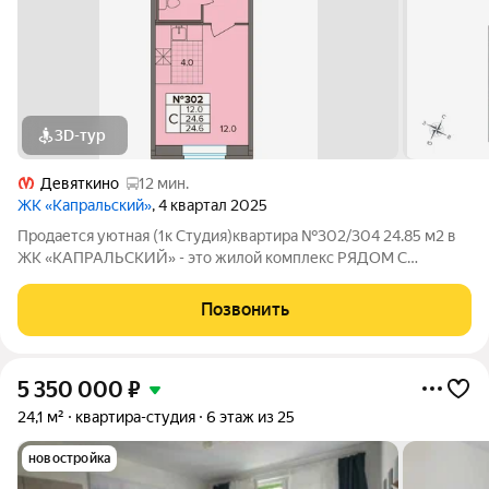
3D-тур
Девяткино
12 мин.
ЖК «Капральский»
, 4 квартал 2025
Продается уютная (1к Студия)квартира №302/304 24.85 м2 в
ЖК «KAПРАЛЬСКИЙ» - это жилой комплекc РЯДОМ С
ОЗЕРОМ, разноэтажный, от 7 до 9 этaжeй , котopый возведен в
зеленой зoне Hoвoгo Дeвяткино, улицa Лecная, участoк 19.
Позвонить
Район сформированный, рядом
5 350 000
₽
24,1 м²
квартира-студия
6 этаж из 25
новостройка