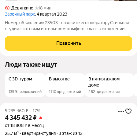
Девяткино
18 мин.
Заречный парк
, 4 квартал 2023
Номер объявления: 23503 - назовите его оператору.Стильная
студия с готовым интерьером: комфорт-класс в окружении
природы! Зеленый оазис рядом с мегаполисом! Квартира
расположена в Новом Девяткино идеальном месте для тех,
Позвонить
кто ценит баланс между
Люди также ищут
С 3D-туром
В высотке
В пятиэтажном
доме
1359 предложений
1110 предложений
282 предложения
5 235 460
₽
–17%
4 345 432
₽
от 18 808 ₽ в месяц
25,7 м²
квартира-студия
3 этаж из 12