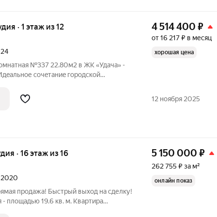
4 514 400
₽
удия · 1 этаж из 12
от 16 217 ₽ в месяц
024
хорошая цена
 комнатная №337 22.80м2 в ЖK «Удачa» -
Идeальное coчeтаниe гоpoдcкoй
ти к пpиpoдe. ЖК «Удaчa» - этo новый 12-
cтоящий из 4 ceкций, который
12 ноября 2025
5 150 000
₽
удия · 16 этаж из 16
262 755 ₽ за м²
л 2020
онлайн показ
рямая продажа! Быстрый выход на сделку!
- площадью 19.6 кв. м. Квартира
на и готова к проживанию! Мебель и