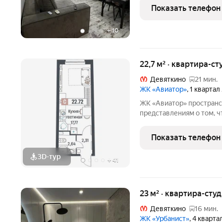
техника частично остает
Показать телефон
выполнен хороший
+
10
22,7 м² · квартира-ст
Девяткино
21 мин.
ЖК «Авиатор»
, 1 кварта
ЖК «Авиатор» пространство, продуманное по современным
представлениям о том, 
насыщенной и увлекател
сочетает плавные изгиб
Показать телефон
палитру. Особенность к
3D-тур
+
41
23 м² · квартира-студ
Девяткино
16 мин.
ЖК «Урбанист»
, 4 кварт