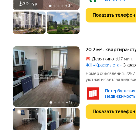
3D-тур
+
34
Показать телефон
20,2 м² · квартира-ст
Девяткино
17 мин.
ЖК «Краски лета»
, 3 ква
Номер объявления: 22577
уютная и светлая видов
районе. Идеальный вариа
Петербургская
квартире: Тип: Студия Общая площадь: 20,2 кв.м. Этаж: 7 из 20
Недвижимость,
Дом:
+
12
Показать телефон