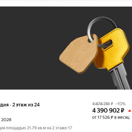
Ж
До 100 тыс. ₽
4 878 781
₽
–10%
удия · 2 этаж из 24
4 390 902
₽
от 17 526 ₽ в месяц
л 2028
ия площадью 21.79 кв.м на 2 этаже 17