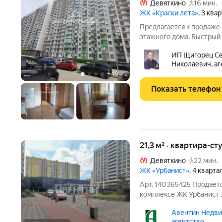
Девяткино
16 мин.
ЖК «Краски лета»
, 3 ква
Предлагается к продаже 
этажного дома. Быстрый 
все вопросы ответим по
ИП Щигорец С
Николаевич, аг
+
10
Показать телефон
21,3 м² · квартира-ст
Девяткино
22 мин.
ЖК «Урбанист»
, 4 кварта
Арт. 140365425 Продает
комплексе ЖК Урбанист 
пешком или 5 мин автоб
Авентин Недви
агентство