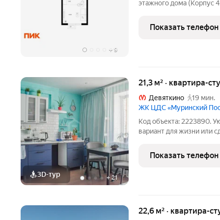
этажного дома (Корпус 4
Светлый просторный под
планировка, большие окн
Показать телефон
парк»
+
9
21,3 м² · квартира-ст
Девяткино
19 мин.
ЖК ЦДС «Муринский По
Код объекта: 2223890. Уютная
вариант для жизни или с
собственник, прямая продажа, 
быстрому выходу на сделк
Показать телефон
имеется небольшая
3D-тур
+
21
22,6 м² · квартира-ст