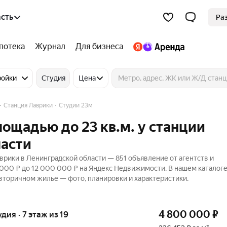
сть
Ра
потека
Журнал
Для бизнеса
ройки
Студия
Цена
Станция Лаврики
Студии 23м
лощадью до 23 кв.м. у станции
ласти
аврики в Ленинградской области — 851 объявление от агентств и
 000 ₽ до 12 000 000 ₽ на Яндекс Недвижимости. В нашем каталог
 вторичном жилье — фото, планировки и характеристики.
4 800 000
₽
удия · 7 этаж из 19