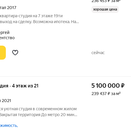
236 453 ₽ за м²
ртал 2017
хорошая цена
квартира-студия на 7 этаже 19ти
выход на сделку. Возможна ипотека. На
 телефону
ергей
ентство
сейчас
5 100 000
₽
удия · 4 этаж из 21
239 437 ₽ за м²
л 2021
ся уютная студия в современном жилом
Закрытая территория До метро 20 мин
усом Застекленная лоджия 2,72 м2
жимость,