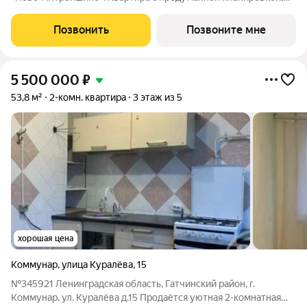
которая позволяет максимально эффективно использовать
каждое помещение - это позволит получить максимум
Позвонить
Позвоните мне
комфорта для жизни. Жить за
5 500 000
₽
53,8 м²
2-комн. квартира
3 этаж из 5
хорошая цена
Коммунар
,
улица Куралёва
,
15
№345921 Ленинградская область, Гатчинский район, г.
Коммунар, ул. Куралёва д.15 Продаётся уютная 2-комнатная