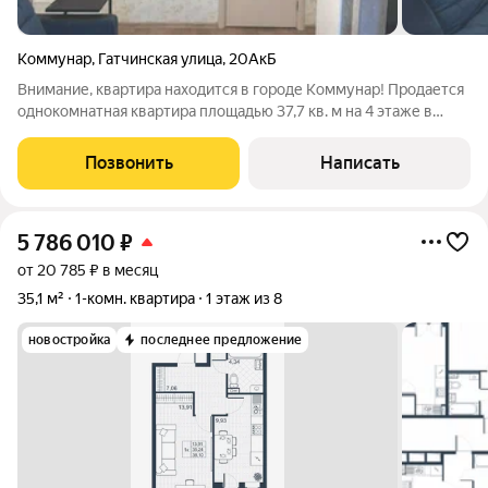
Коммунар
,
Гатчинская улица
,
20АкБ
Внимание, квартира находится в городе Коммунар! Продается
однокомнатная квартира площадью 37,7 кв. м на 4 этаже в
тихом зеленом районе Коммунара. Объект предлагает
готовое комфортное проживание благодаря свежему
Позвонить
Написать
косметическому ремонту и рациональной
5 786 010
₽
от 20 785 ₽ в месяц
35,1 м²
1-комн. квартира
1 этаж из 8
новостройка
последнее предложение