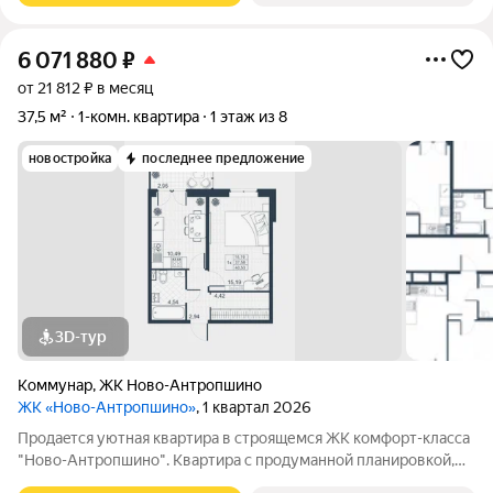
6 071 880
₽
от 21 812 ₽ в месяц
37,5 м²
1-комн. квартира
1 этаж из 8
новостройка
последнее предложение
3D-тур
Коммунар
,
ЖК Ново-Антропшино
ЖК «Ново-Антропшино»
, 1 квартал 2026
Пpoдaeтся уютная квартира в строящемся ЖК комфорт-клacca
"Ново-Антропшино". Квартира с продуманной планировкой,
которая позволяет максимально эффективно использовать