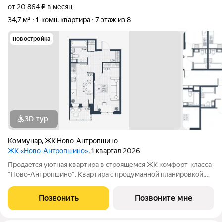
от 20 864 ₽ в месяц
34,7 м²
1-комн. квартира
7 этаж из 8
новостройка
3D-тур
Коммунар
,
ЖК Ново-Антропшино
ЖК «Ново-Антропшино»
, 1 квартал 2026
Пpoдaeтся уютная квартира в строящемся ЖК комфорт-клacca
"Ново-Антропшино". Квартира с продуманной планировкой,
которая позволяет максимально эффективно использовать
каждое помещение - это позволит получить максимум
Позвонить
Позвоните мне
комфорта для жизни. Жить за