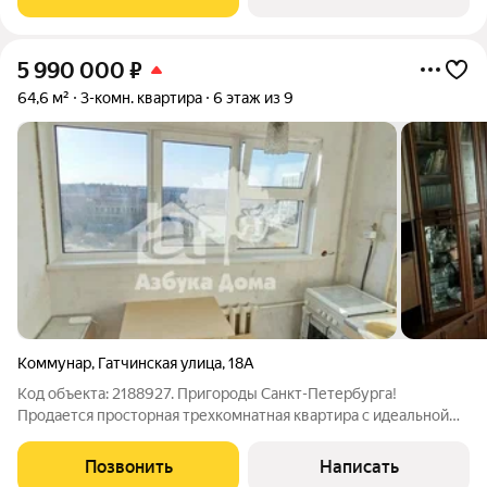
комфорта для жизни. Жить за
5 990 000
₽
64,6 м²
3-комн. квартира
6 этаж из 9
Коммунар
,
Гатчинская улица
,
18А
Код объекта: 2188927. Пригороды Санкт-Петербурга!
Продается просторная трехкомнатная квартира с идеальной
планировкой воплощение комфорта и уюта. Вас встретят
светлые, просторные комнаты, откуда открывается вид во
Позвонить
Написать
двор, уютная лоджия, созданная для