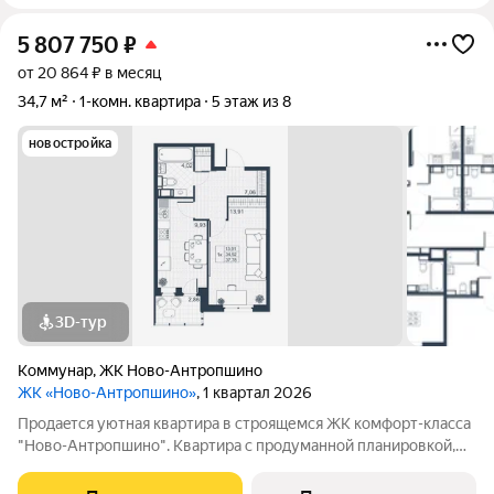
5 807 750
₽
от 20 864 ₽ в месяц
34,7 м²
1-комн. квартира
5 этаж из 8
новостройка
3D-тур
Коммунар
,
ЖК Ново-Антропшино
ЖК «Ново-Антропшино»
, 1 квартал 2026
Пpoдaeтся уютная квартира в строящемся ЖК комфорт-клacca
"Ново-Антропшино". Квартира с продуманной планировкой,
которая позволяет максимально эффективно использовать
каждое помещение - это позволит получить максимум