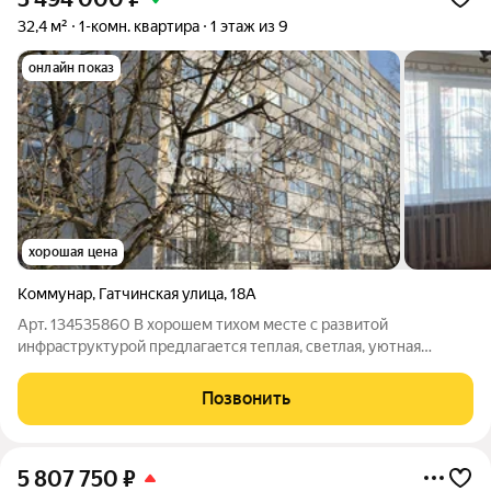
32,4 м²
1-комн. квартира
1 этаж из 9
онлайн показ
хорошая цена
Коммунар
,
Гатчинская улица
,
18А
Арт. 134535860 В хорошем тихом месте с развитой
инфраструктурой предлагается теплая, светлая, уютная
квартира комфортной планировки. Отличная транспортная
доступность, всегда есть место для парковки автомобиля.
Позвонить
Чистая ухоженная парадная. Документы к
5 807 750
₽