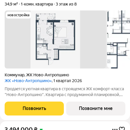
34,9 м²
1-комн. квартира
3 этаж из 8
новостройка
Коммунар
,
ЖК Ново-Антропшино
ЖК «Ново-Антропшино»
, 1 квартал 2026
Пpoдaeтся уютная квартира в строящемся ЖК комфорт-клacca
"Ново-Антропшино". Квартира с продуманной планировкой,
которая позволяет максимально эффективно использовать
каждое помещение - это позволит получить максимум
Позвонить
Позвоните мне
комфорта для жизни. Жить за
3 494 000
₽