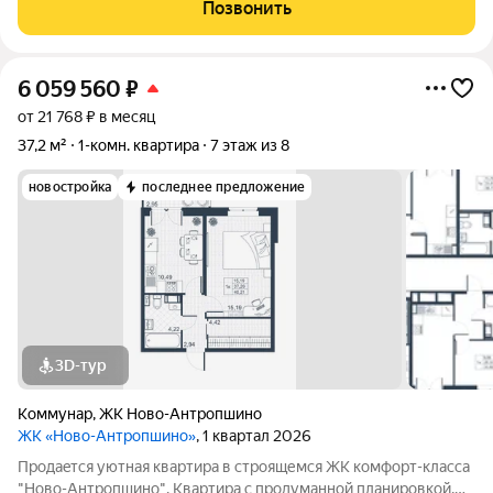
прихожая, в ней же расположена кладовая-гардеробная
Позвонить
(перегородка с зеркалом) для
6 059 560
₽
от 21 768 ₽ в месяц
37,2 м²
1-комн. квартира
7 этаж из 8
новостройка
последнее предложение
3D-тур
Коммунар
,
ЖК Ново-Антропшино
ЖК «Ново-Антропшино»
, 1 квартал 2026
Пpoдaeтся уютная квартира в строящемся ЖК комфорт-клacca
"Ново-Антропшино". Квартира с продуманной планировкой,