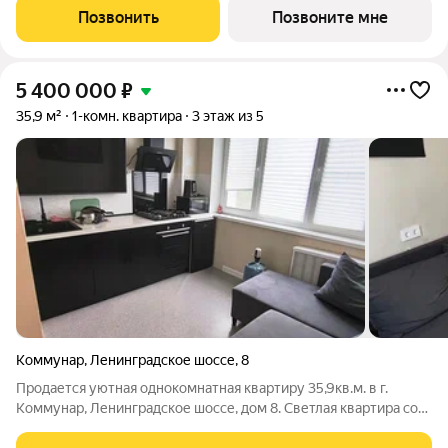
каждое помещение - это позволит получить максимум
Позвонить
Позвоните мне
комфорта для жизни. Жить за
5 400 000
₽
35,9 м²
1-комн. квартира
3 этаж из 5
Коммунар
,
Ленинградское шоссе
,
8
Продается уютная однокомнатная квартиру 35,9кв.м. в г.
Коммунар, Ленинградское шоссе, дом 8. Светлая квартира со
свежим ремонтом, вариант заезжай и живи. Просторная