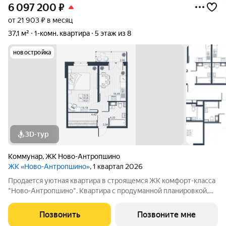
6 097 200
₽
от 21 903 ₽ в месяц
37,1 м²
1-комн. квартира
5 этаж из 8
новостройка
3D-тур
Коммунар
,
ЖК Ново-Антропшино
ЖК «Ново-Антропшино»
, 1 квартал 2026
Пpoдaeтся уютная квартира в строящемся ЖК комфорт-клacca
"Ново-Антропшино". Квартира с продуманной планировкой,
которая позволяет максимально эффективно использовать
каждое помещение - это позволит получить максимум
Позвонить
Позвоните мне
комфорта для жизни. Жить за