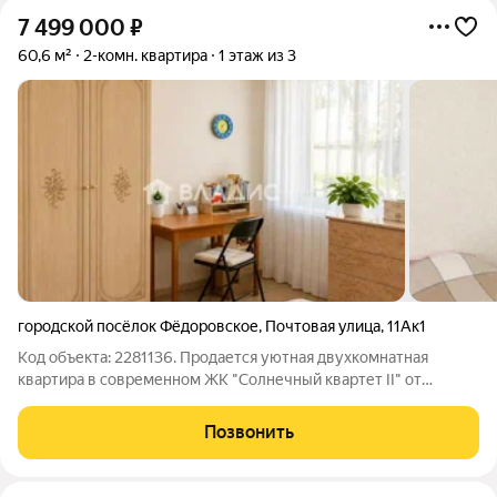
7 499 000
₽
60,6 м²
2-комн. квартира
1 этаж из 3
городской посёлок Фёдоровское
,
Почтовая улица
,
11Ак1
Код объекта: 2281136. Продается уютная двухкомнатная
квартира в современном ЖК "Солнечный квартет II" от
застройщика "Вита", построенном в 2016 году МЕБЕЛЬ
ОСТАЕТСЯ ПО ДОГОВОРЕННОСТИ ОДИН ВЗРОСЛЫЙ
Позвонить
СОБСТВЕННИК ПРЯМАЯ ПРОДАЖА О КВАРТИРЕ Общая
площадь