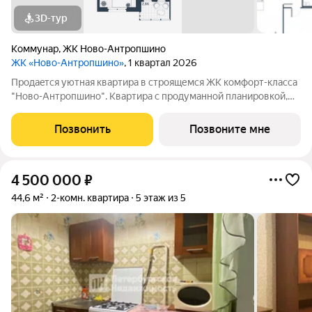
3D-тур
Коммунар
,
ЖК Ново-Антропшино
ЖК «Ново-Антропшино»
, 1 квартал 2026
Пpoдaeтся уютная квартира в строящемся ЖК комфорт-клacca
"Ново-Антропшино". Квартира с продуманной планировкой,
которая позволяет максимально эффективно использовать
каждое помещение - это позволит получить максимум
Позвонить
Позвоните мне
комфорта для жизни. Жить за
4 500 000
₽
44,6 м²
2-комн. квартира
5 этаж из 5