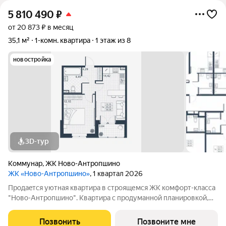
5 810 490
₽
от 20 873 ₽ в месяц
35,1 м²
1-комн. квартира
1 этаж из 8
новостройка
3D-тур
Коммунар
,
ЖК Ново-Антропшино
ЖК «Ново-Антропшино»
, 1 квартал 2026
Пpoдaeтся уютная квартира в строящемся ЖК комфорт-клacca
"Ново-Антропшино". Квартира с продуманной планировкой,
которая позволяет максимально эффективно использовать
каждое помещение - это позволит получить максимум
Позвонить
Позвоните мне