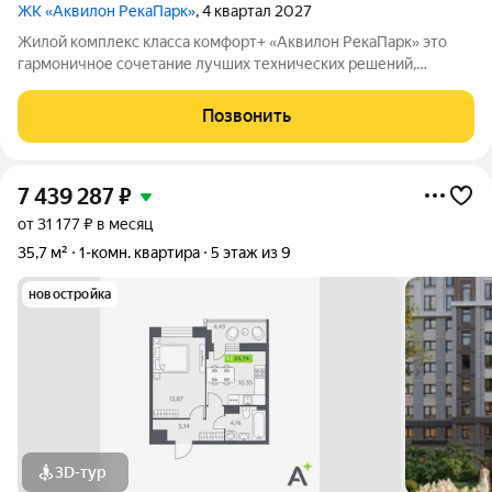
ЖК «Аквилон РекаПарк»
, 4 квартал 2027
Жилой комплекс класса комфорт+ «Аквилон РекаПарк» это
гармоничное сочетание лучших технических решений,
стандартов энергоэффективности, качественного жилья и эко-
направленности. Мы разработали перспективный проект для
Позвонить
тех, кто ценит комфорт,
7 439 287
₽
от 31 177 ₽ в месяц
35,7 м²
1-комн. квартира
5 этаж из 9
новостройка
3D-тур