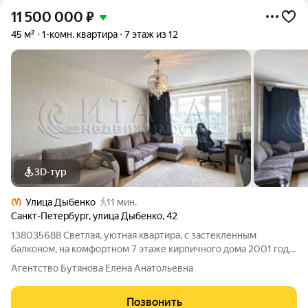
11 500 000
₽
45 м²
1-комн. квартира
7 этаж из 12
3D-тур
Улица Дыбенко
11 мин.
Санкт-Петербург
,
улица Дыбенко
,
42
138035688 Светлая, уютная квартира, с застекленным
балконом, на комфортном 7 этаже кирпичного дома 2001 года
постройки. Продается с мебелью и техникой, готовая к
Агентство Бутянова Елена Анатольевна
проживанию. В шаговой доступности от метро " Улица
Дыбенко. Прямая продажа, никто не
Позвонить