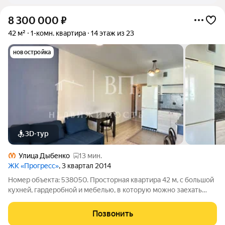
8 300 000
₽
42 м²
1-комн. квартира
14 этаж из 23
новостройка
3D-тур
Улица Дыбенко
13 мин.
ЖК «Прогресс»
, 3 квартал 2014
Номер объекта: 538050. Просторная квартира 42 м, с большой
кухней, гардеробной и мебелью, в которую можно заехать
сразу после сделки. Кухня 16 м - полноценное пространство,
где удобно готовить, собираться всей семьёй и принимать
Позвонить
гостей. Отдельная