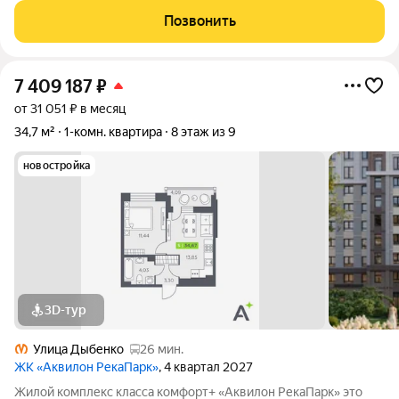
обременений, без использования мат. капитала. Подходит для
Позвонить
всех видов оплаты. О
7 409 187
₽
от 31 051 ₽ в месяц
34,7 м²
1-комн. квартира
8 этаж из 9
новостройка
3D-тур
Улица Дыбенко
26 мин.
ЖК «Аквилон РекаПарк»
, 4 квартал 2027
Жилой комплекс класса комфорт+ «Аквилон РекаПарк» это