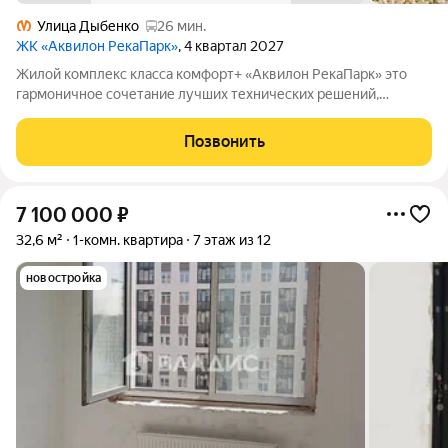
Улица Дыбенко
26 мин.
ЖК «Аквилон РекаПарк»
, 4 квартал 2027
Жилой комплекс класса комфорт+ «Аквилон РекаПарк» это
гармоничное сочетание лучших технических решений,
стандартов энергоэффективности, качественного жилья и эко-
направленности. Мы разработали перспективный проект для
Позвонить
тех, кто ценит комфорт,
7 100 000
₽
32,6 м²
1-комн. квартира
7 этаж из 12
новостройка