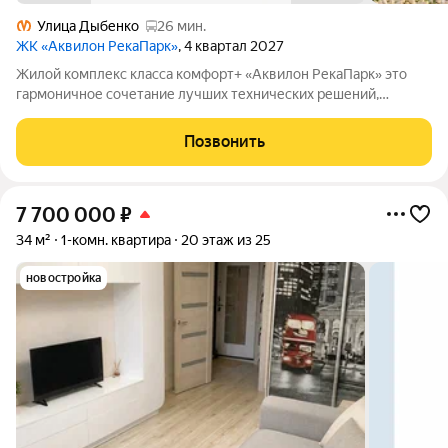
Улица Дыбенко
26 мин.
ЖК «Аквилон РекаПарк»
, 4 квартал 2027
Жилой комплекс класса комфорт+ «Аквилон РекаПарк» это
гармоничное сочетание лучших технических решений,
стандартов энергоэффективности, качественного жилья и эко-
направленности. Мы разработали перспективный проект для
Позвонить
тех, кто ценит комфорт,
7 700 000
₽
34 м²
1-комн. квартира
20 этаж из 25
новостройка