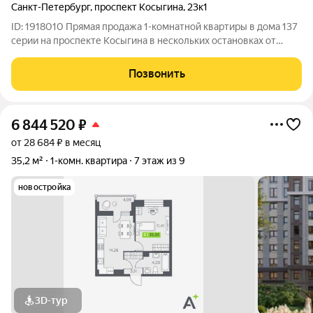
Санкт-Петербург
,
проспект Косыгина
,
23к1
ID: 1918010 Прямая продажа 1-комнатной квартиры в дома 137
серии на проспекте Косыгина в нескольких остановках от
метро Ладожская. (Остановка трамвая около дома). Вход в
парадную со стороны проспекта. Квартира состоит из
Позвонить
просторной комнаты 19 м,
6 844 520
₽
от 28 684 ₽ в месяц
35,2 м²
1-комн. квартира
7 этаж из 9
новостройка
3D-тур