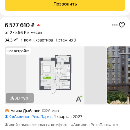
потрясающим видом из окон, чистым воздухом и тишиной.
Позвонить
Большая застеклённая
6 577 610
₽
от 27 566 ₽ в месяц
34,3 м²
1-комн. квартира
1 этаж из 9
новостройка
3D-тур
Улица Дыбенко
26 мин.
ЖК «Аквилон РекаПарк»
, 4 квартал 2027
Жилой комплекс класса комфорт+ «Аквилон РекаПарк» это