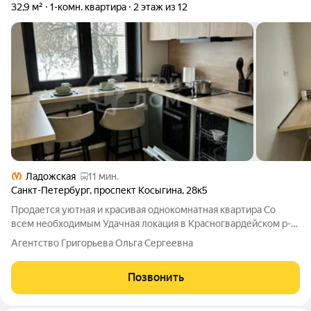
32,9 м²
1-комн. квартира
2 этаж из 12
Ладожская
11 мин.
Санкт-Петербург
,
проспект Косыгина
,
28к5
Продается уютная и красивая однокомнатная квартира Со
всем необходимым Удачная локация в Красногвардейском р-
не в 5 минутах выезд на кад до остановок общественного
Агентство Григорьева Ольга Сергеевна
транспорта 5 минут пешком 2 тц в шаговой доступности ( до 5
минут ) Перекресток,
Позвонить