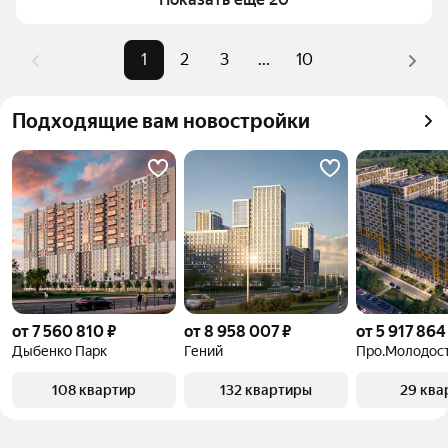
верхней части страницы есть самые частые 
комбинации фильтров, например «» или «»
Помимо удобной сортировки по цене продажи вы 
1
2
3
...
10
можете отсортировать результаты по стоимости 
квадратного метра или площади
Подходящие вам новостройки
от 7 560 810 ₽
от 8 958 007 ₽
от 5 917 864
Дыбенко Парк
Гений
Про.Молодос
108 квартир
132 квартиры
29 ква