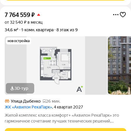
7 764 559
₽
от 32 540 ₽ в месяц
34,6 м²
1-комн. квартира
8 этаж из 9
новостройка
3D-тур
Улица Дыбенко
26 мин.
ЖК «Аквилон РекаПарк»
, 4 квартал 2027
Жилой комплекс класса комфорт+ «Аквилон РекаПарк» это
гармоничное сочетание лучших технических решений,
стандартов энергоэффективности, качественного жилья и эко-