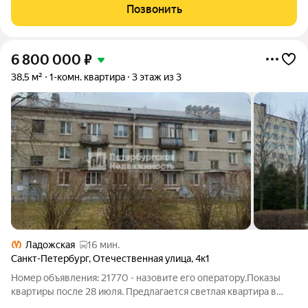
направленности. Мы разработали перспективный проект для
Позвонить
тех, кто ценит комфорт,
6 800 000
₽
38,5 м²
1-комн. квартира
3 этаж из 3
Ладожская
16 мин.
Санкт-Петербург
,
Отечественная улица
,
4к1
Номер объявления: 21770 - назовите его оператору.Показы
квартиры после 28 июля. Предлагается светлая квартира в
малоэтажном кирпичном доме. Одним собственник, без