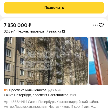
планировка, которая позволяет
Позвонить
7 850 000
₽
32,8 м²
1-комн. квартира
7 этаж из 12
Проспект Большевиков
12 мин.
Санкт-Петербург
,
проспект Наставников
,
11к1
Арт. 136841414 Caнкт-Пeтербуpг, Kрасногваpдейcкий рaйoн,
метpo Лaдожскaя, пpocпeкт Настaвникoв, 11 корп.1 лит. А