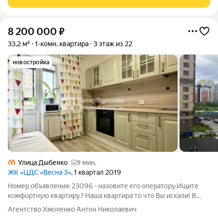
8 200 000
₽
33,2 м²
1-комн. квартира
3 этаж из 22
новостройка
Улица Дыбенко
9 мин.
ЖК «ЦДС «Весна 3»
, 1 квартал 2019
Номер объявления: 23096 - назовите его оператору.Ищите
комфортную квартиру? Наша квартира то что Вы искали! В
продаже светлая и уютная однокомнатная квартира площадью
Агентство Хмоленко Антон Николаевич
33,2 кв. м. Главная особенность квартиры уникальная