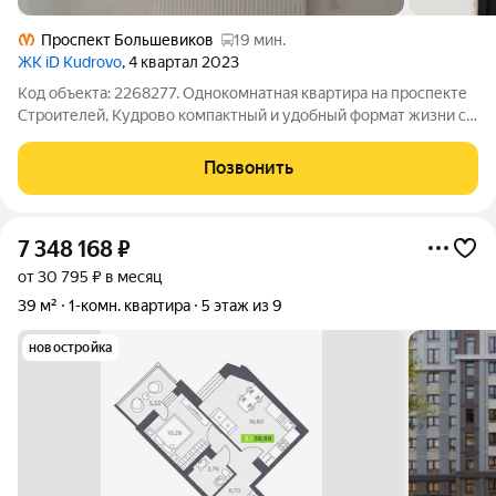
Проспект Большевиков
19 мин.
ЖК iD Kudrovo
, 4 квартал 2023
Код объекта: 2268277. Однокомнатная квартира на проспекте
Строителей, Кудрово компактный и удобный формат жизни с
понятной планировкой и реальными возможностями для
обновления под свои задачи. 7-й этаж 12-этажного дома даёт
Позвонить
оптимальный баланс света
7 348 168
₽
от 30 795 ₽ в месяц
39 м²
1-комн. квартира
5 этаж из 9
новостройка