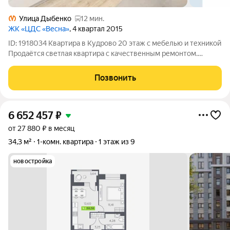
Улица Дыбенко
12 мин.
ЖК «ЦДС «Весна»
, 4 квартал 2015
ID: 1918034 Квартира в Кудрово 20 этаж с мебелью и техникой
Продаётся светлая квартира с качественным ремонтом.
Высокий 20 этаж больше света, меньше шума и приятный вид.
Полностью укомплектована: мебель бытовая техника формат
Позвонить
«заезжай и живи»
6 652 457
₽
от 27 880 ₽ в месяц
34,3 м²
1-комн. квартира
1 этаж из 9
новостройка