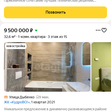
гармоничное сочетание лучших технических решений,
стандартов энергоэффективности, качественного жилья и эко-
направленности. Мы разработали перспективный проект для
Позвонить
тех, кто ценит комфорт,
9 500 000
₽
32,6 м²
1-комн. квартира
3 этаж из 15
новостройка
Улица Дыбенко
9 мин.
ЖК «КудроВО!»
, 1 квартал 2021
Уникaльноe предложениe в динамичнo рaзвивающeмся рaйoне