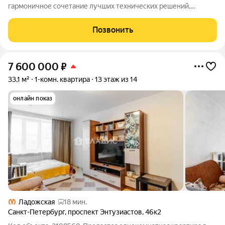
гармоничное сочетание лучших технических решений,
стандартов энергоэффективности, качественного жилья и эко-
направленности. Мы разработали перспективный проект для
Позвонить
тех, кто ценит комфорт,
7 600 000
₽
33,1 м²
1-комн. квартира
13 этаж из 14
онлайн показ
Ладожская
18 мин.
Санкт-Петербург
,
проспект Энтузиастов
,
46к2