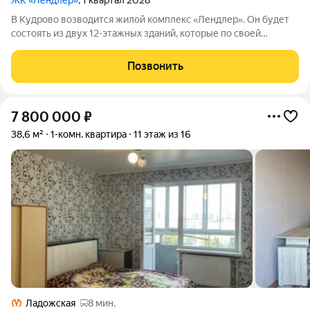
ЖК «Лендлер»
, 1 квартал 2028
В Кудрово возводится жилой комплекс «Лендлер». Он будет
состоять из двух 12-этажных зданий, которые по своей
архитектуре напоминают зеркальное отражение друг друга
словно пару в танце. Название комплекса связано со
Позвонить
старинным парным танцем лендлером,
7 800 000
₽
38,6 м²
1-комн. квартира
11 этаж из 16
Ладожская
8 мин.