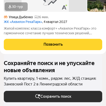
3D-тур
Улица Дыбенко
26 мин.
ЖК «Аквилон РекаПарк»
, 4 квартал 2027
Жилой комплекс класса комфорт+ «Аквилон РекаПарк» это
гармоничное сочетание лучших технических решений,
стандартов энергоэффективности, качественного жилья и эко-
направленности. Мы разработали перспективный проект для
Позвонить
тех, кто ценит комфорт,
Сохраняйте поиск и не упускайте
новые объявления
Купить квартиру, 1-комн., рядом: лес, Ж/Д станция:
Заневский Пост 2 в Ленинградской области
Сохранить поиск