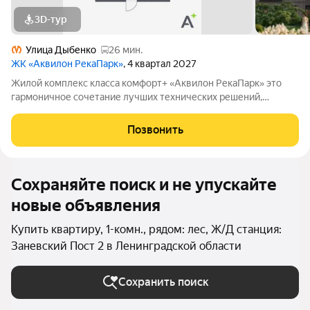
3D-тур
Улица Дыбенко
26 мин.
ЖК «Аквилон РекаПарк»
, 4 квартал 2027
Жилой комплекс класса комфорт+ «Аквилон РекаПарк» это
гармоничное сочетание лучших технических решений,
стандартов энергоэффективности, качественного жилья и эко-
направленности. Мы разработали перспективный проект для
Позвонить
тех, кто ценит комфорт,
Сохраняйте поиск и не упускайте
новые объявления
Купить квартиру, 1-комн., рядом: лес, Ж/Д станция:
Заневский Пост 2 в Ленинградской области
Сохранить поиск