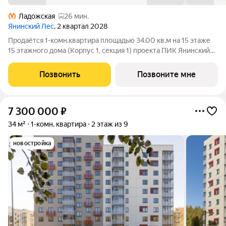
Ладожская
26 мин.
Янинский Лес
, 2 квартал 2028
Продаётся 1-комн.квартира площадью 34.00 кв.м на 15 этаже
15 этажного дома (Корпус 1, секция 1) проекта ПИК Янинский
лес. Светлый просторный подъезд на уровне земли,
функциональная планировка, большие окна, с отделкой. Жилой
Позвонить
Позвоните мне
квартал «Янинский лес»
7 300 000
₽
34 м²
1-комн. квартира
2 этаж из 9
новостройка