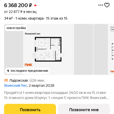
6 368 200
₽
от 22 877 ₽ в месяц
34 м²
1-комн. квартира
15 этаж из 15
новостройка
последнее предложение
Ладожская
26 мин.
Янинский Лес
, 2 квартал 2028
Продаётся 1-комн.квартира площадью 34.00 кв.м на 15 этаже
15 этажного дома (Корпус 1, секция 1) проекта ПИК Янинский
лес. Светлый просторный подъезд на уровне земли,
функциональная планировка, большие окна, с отделкой. Жилой
Позвонить
Позвоните мне
квартал «Янинский лес»