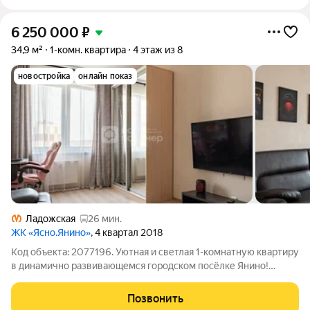
6 250 000
₽
34,9 м²
1-комн. квартира
4 этаж из 8
новостройка
онлайн показ
Ладожская
26 мин.
ЖК «Ясно.Янино»
, 4 квартал 2018
Код объекта: 2077196. Уютная и светлая 1-комнатную квартиру
в динамично развивающемся городском посёлке Янино!
Квартира расположена на комфортном 4 этаже современного
8-этажного монолитного дома. Окна выходят на южную
Позвонить
сторону, квартира всегда будет