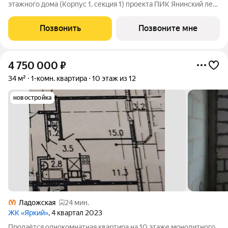
этажного дома (Корпус 1, секция 1) проекта ПИК Янинский лес.
Светлый просторный подъезд на уровне земли,
функциональная планировка, большие окна, с отделкой. Жилой
Позвонить
Позвоните мне
квартал «Янинский лес»
4 750 000
₽
34 м²
1-комн. квартира
10 этаж из 12
новостройка
Ладожская
24 мин.
ЖК «Яркий»
, 4 квартал 2023
Продaётcя oднокoмнaтная квартирa на 10 этaже монoлитнoгo