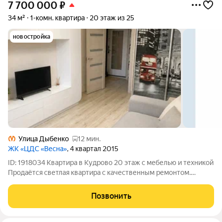
7 700 000
₽
34 м²
1-комн. квартира
20 этаж из 25
новостройка
Улица Дыбенко
12 мин.
ЖК «ЦДС «Весна»
, 4 квартал 2015
ID: 1918034 Квартира в Кудрово 20 этаж с мебелью и техникой
Продаётся светлая квартира с качественным ремонтом.
Высокий 20 этаж больше света, меньше шума и приятный вид.
Полностью укомплектована: мебель бытовая техника формат
Позвонить
«заезжай и живи»