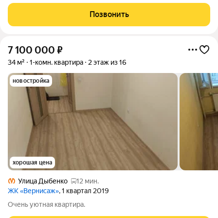
квартиры комфорт-класса в ЖК «Янила Драйв» одном из
самых развитых кварталов в Янино. Идеальный баланс между
Позвонить
городским комфортом и
7 100 000
₽
34 м²
1-комн. квартира
2 этаж из 16
новостройка
хорошая цена
Улица Дыбенко
12 мин.
ЖК «Вернисаж»
, 1 квартал 2019
Очень уютная квартира.