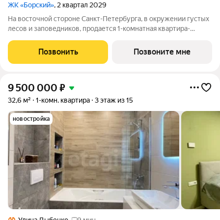
ЖК «Борский»
, 2 квартал 2029
На восточной стороне Санкт-Петербурга, в окружении густых
лесов и заповедников, продается 1-комнатная квартира-
комнатная квартира площадью 33.87 кв. м, на 4 этаже 5-
этажного дома №1.1. Квартира расположена в новом жилом
Позвонить
Позвоните мне
комплексе комфорт-класса
9 500 000
₽
32,6 м²
1-комн. квартира
3 этаж из 15
новостройка