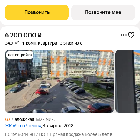
Светлый просторный подъезд на уровне земли,
функциональная планировка, большие окна, с отделкой. Жилой
Позвонить
Позвоните мне
квартал «Янинский лес»
6 200 000
₽
34,9 м²
1-комн. квартира
3 этаж из 8
новостройка
Ладожская
27 мин.
ЖК «Ясно.Янино»
, 4 квартал 2018
ID: 1918044 ЯНИНО-1 Прямая продажа Более 5 лет в