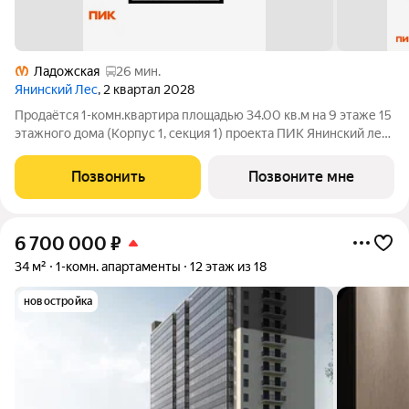
Ладожская
26 мин.
Янинский Лес
, 2 квартал 2028
Продаётся 1-комн.квартира площадью 34.00 кв.м на 9 этаже 15
этажного дома (Корпус 1, секция 1) проекта ПИК Янинский лес.
Светлый просторный подъезд на уровне земли,
функциональная планировка, большие окна, с отделкой. Жилой
Позвонить
Позвоните мне
квартал «Янинский лес»
6 700 000
₽
34 м²
1-комн. апартаменты
12 этаж из 18
новостройка