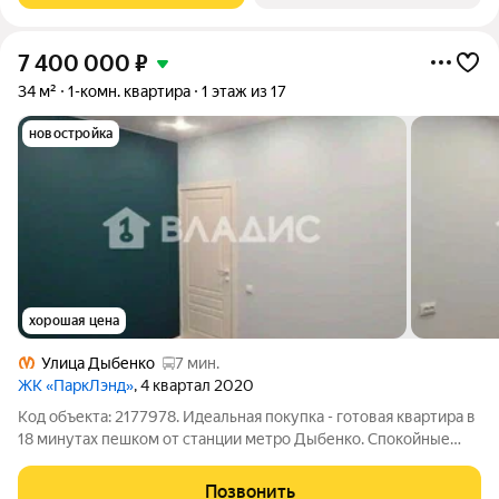
7 400 000
₽
34 м²
1-комн. квартира
1 этаж из 17
новостройка
хорошая цена
Улица Дыбенко
7 мин.
ЖК «ПаркЛэнд»
, 4 квартал 2020
Код объекта: 2177978. Идеальная покупка - готовая квартира в
18 минутах пешком от станции метро Дыбенко. Спокойные
соседи, удобная и универсальная планировка, светлая и
уютная О доме ЖК комфорт класса Кирпично-монолитный дом
Позвонить