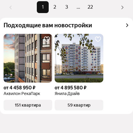
Помимо удобной сортировки по цене продажи вы 
1
2
3
...
22
можете отсортировать результаты по стоимости 
квадратного метра или площади
Подходящие вам новостройки
от 4 458 950 ₽
от 4 895 580 ₽
Аквилон РекаПарк
Янила Драйв
151 квартира
59 квартир