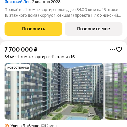
Янинский Лес
, 2 квартал 2028
Продаётся 1-комн.квартира площадью 34.00 кв.м на 15 этаже
15 этажного дома (Корпус 1, секция 1) проекта ПИК Янинский
лес. Светлый просторный подъезд на уровне земли,
функциональная планировка, большие окна, с отделкой. Жилой
Позвонить
Позвоните мне
квартал «Янинский лес»
7 700 000
₽
34 м²
1-комн. квартира
11 этаж из 16
новостройка
Улица Дыбенко
12 мин.