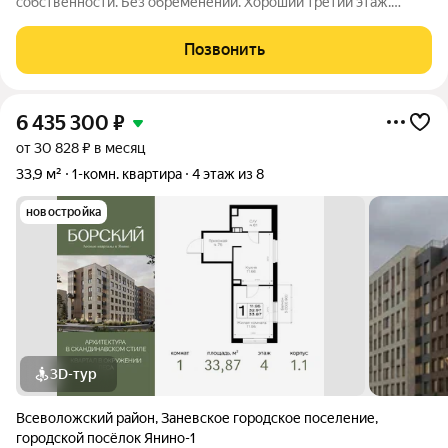
собственности. Без обременений. Хороший третий этаж.
ЛОДЖИЯ. КУХНЯ 10.5 метров. Один собственник.
Позвонить
6 435 300
₽
от 30 828 ₽ в месяц
33,9 м²
1-комн. квартира
4 этаж из 8
новостройка
3D-тур
Всеволожский район
,
Заневское городское поселение
,
городской посёлок Янино-1