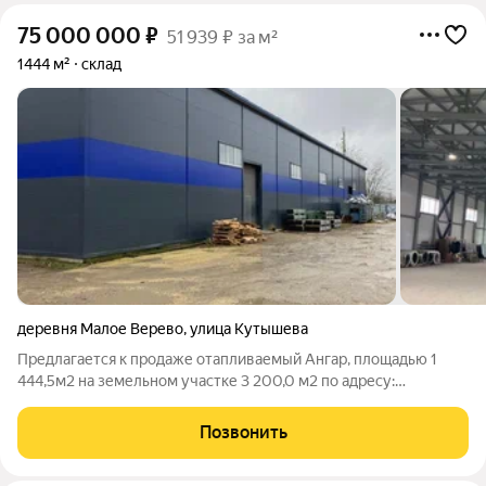
75 000 000
₽
51 939 ₽ за м²
1444 м²
склад
деревня Малое Верево
,
улица Кутышева
Предлагается к продаже отапливаемый Ангар, площадью 1
444,5м2 на земельном участке 3 200,0 м2 по адресу:
Ленинградская область, Гатчинский район, деревня Малое
Верево, улица Кутышева. Ангар построен в 2020 году, высота
Позвонить
потолков 6м, наливные