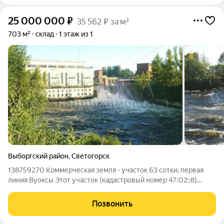
25 000 000
₽
35 562 ₽ за м²
703 м²
склад
1 этаж из 1
Выборгский район
,
Светогорск
138759270 Коммерческая земля - участок 63 сотки, первая
линия Вуоксы Этот участок (кадастровый номер 47:02::8)
находится в городе Светогорске, на ул. Льва Конторовича.
Земли населённых пунктов, сейчас используется вид
Позвонить
разрешённого использования под