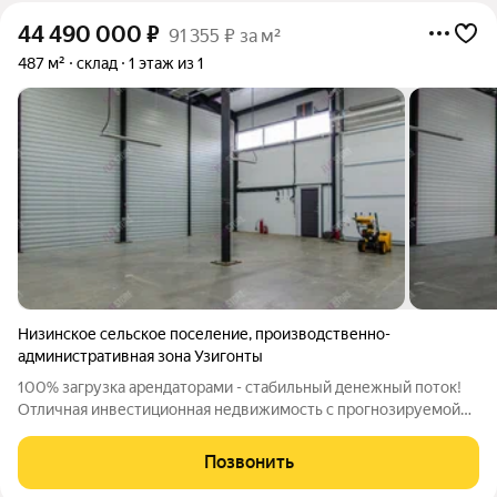
44 490 000
₽
91 355 ₽ за м²
487 м²
склад
1 этаж из 1
Низинское сельское поселение
,
производственно-
административная зона Узигонты
100% загрузка арендаторами - стабильный денежный поток!
Отличная инвестиционная недвижимость с прогнозируемой
стратегией доходности! Высокий потенциал роста и
перспектива на сегодняшний день по рынку без
Позвонить
компромиссов. Продукт высокого качества с