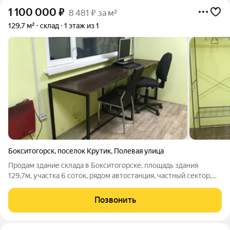
1 100 000
₽
8 481 ₽ за м²
129,7 м²
склад
1 этаж из 1
Бокситогорск
,
поселок Крутик
,
Полевая улица
Продам здание склада в Бокситогорске, площадь здания
129,7м, участка 6 соток, рядом автостанция, частный сектор,
магазин Пятерочка. Электричество 15кВт, видеонаблюдение
Позвонить