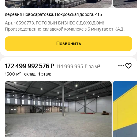
деревня Новосаратовка
,
Покровская дорога
,
41Б
Арт. 16596773. ГОТОВЫЙ БИЗНЕС С ДОХОДОМ!
Производственно-складской комплекс в 5 минутах от КАД.
Все корпуса сданы в аренду. ЛОКАЦИЯ Промзона Уткина
Заводь (Всеволожский р-н, д. Новосаратовка) - 5 минут до КАД
Позвонить
(внешняя и внутренняя развязка) - 15-20
172 499 992 576
₽
114 999 995 ₽ за м²
1500 м²
склад
1 этаж