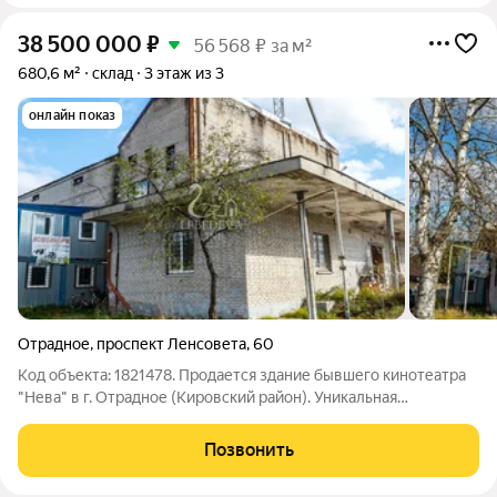
38 500 000
₽
56 568 ₽ за м²
680,6 м²
склад
3 этаж из 3
онлайн показ
Отрадное
,
проспект Ленсовета
,
60
Код объекта: 1821478. Продается здание бывшего кинотеатра
"Нева" в г. Отрадное (Кировский район). Уникальная
возможность приобрести отдельно стоящее 3-этажное здание
бывшего кинотеатра "Нева" в живописном г. Отрадное
Позвонить
Кировского района Ленинградской