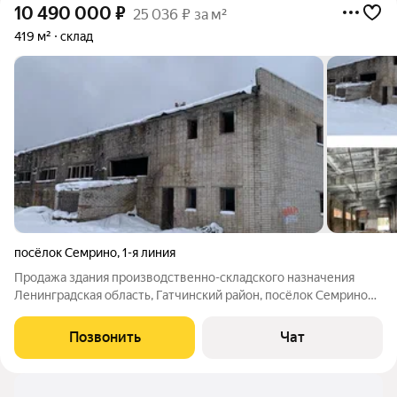
10 490 000
₽
25 036 ₽ за м²
419 м²
склад
посёлок Семрино
,
1-я линия
Продажа здания производственно-складского назначения
Ленинградская область, Гатчинский район, посёлок Семрино
ПРОДАЖА ОТ СОБСТВЕННИКА! Общая информация
Продаётся отдельно стоящее здание бывшей котельной и
Позвонить
Чат
земельный участок. Площадь здания: 419,2 м