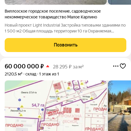
Виллозское городское поселение
,
садоводческое
некоммерческое товарищество Малое Карлино
Новый проект Light Industrial Застройка типовыми зданиями по
1 500 м2 Общая площадь территории 10 га Охраняемая
территория Управляющая компания Рабочая высота потолка
до ферм: 7,1 м Высота антресоли: 3,7 м Ровный бетонный пол с
Позвонить
антипылевым покрытием
60 000 000
₽
28 295 ₽ за м²
2120,5 м²
склад
1 этаж из 1