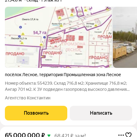
2134,6 м²
склад
1 этаж из 1
посёлок Лесное
,
территория Промышленная зона Лесное
Номер объекта: 554239. Склад 716,8 м2; Хранилище 716,8 м2;
Ангар 701 м2. К ЗУ подведен газопровод высокого давления
(отвод трубы 63 диаметром от центрального 110), а также
Агентство Константин
расположена ТП мощностью 150 кВт. ЗУ приобретается
отдельно в зависимости от
Позвонить
Написать
65 000 000
₽
68 421 ₽ за м²