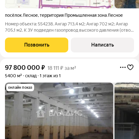
посёлок Лесное
,
территория Промышленная зона Лесное
Номер объекта: 554238. Ангар 713,4 м2; Ангар 702 м2; Ангар
705,1 м2. К ЗУ подведен газопровод высокого давления (отвод
трубы 63 диаметром от центрального 110), а также
расположена ТП мощностью 150 кВт. ЗУ приобретается
Позвонить
Написать
отдельно в зависимости от
97 800 000
₽
18 111 ₽ за м²
5400 м²
склад
1 этаж из 1
онлайн показ