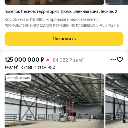
посёлок Лесное
,
территория Промышленная зона Лесное
,
2
Код объекта: 1168882. К продаже предоставляется
промышленно-складское помещение площадью 5 400 м2,на
участке 1,4 га земли расположенное на промышленной
территории "Промзона Лесное" во Всеволожском районе
Позвонить
Ленинградской области. Объект находиться в 38
125 000 000
₽
84 062 ₽ за м²
1487 м²
склад
1 этаж из 2
онлайн показ