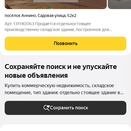
посёлок Аннино
,
Садовая улица
,
52к2
Арт. 131140063 Продаётся отдельностоящее
производственно-складское здание, построенное для
собственных нужд с высоким качеством и соблюдением всех
норм (наличие проекта с СРО). Здание расположено на
Позвонить
собственном огороженном участке 1950 м, что
Сохраняйте поиск и не упускайте
новые объявления
Купить коммерческую недвижимость, складское
помещение, тип здания: отдельно стоящее здание в
Ленинградской области
Сохранить поиск