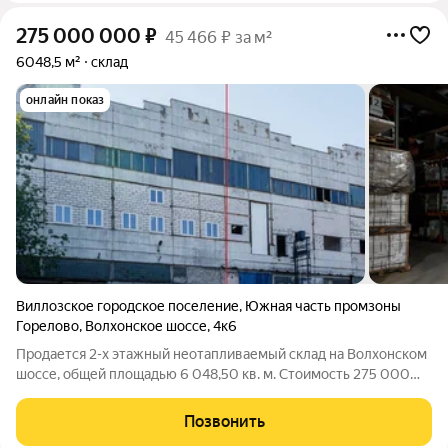
275 000 000
₽
45 466 ₽ за м²
6048,5 м²
склад
онлайн показ
Виллозское городское поселение
,
Южная часть промзоны
Горелово
,
Волхонское шоссе
,
4к6
Продается 2-х этажный неотапливаемый склад на Волхонском
шоссе, общей площадью 6 048,50 кв. м. Стоимость 275 000
000 рублей с учетом НДС Кадастровый номер:
47:14:0602002:1035 Год постройки 1980 Материал
Позвонить
железобетонные конструкции Высота потолков: