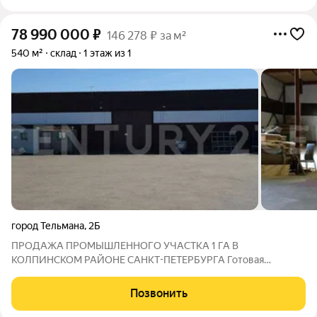
78 990 000
₽
146 278 ₽ за м²
540 м²
склад
1 этаж из 1
город Тельмана
,
2Б
ПРОДАЖА ПРОМЫШЛЕННОГО УЧАСТКА 1 ГА В
КОЛПИНСКОМ РАЙОНЕ САНКТ-ПЕТЕРБУРГА Готовая
инфраструктура для производства, логистики, складского
комплекса или промышленного объекта Предлагается к
Позвонить
продаже промышленный земельный участок площадью 1
гектар (10 000