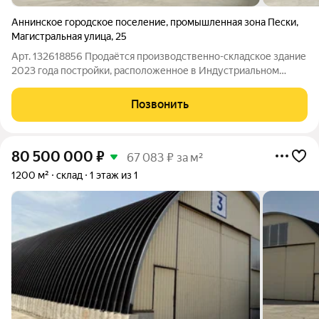
Аннинское городское поселение
,
промышленная зона Пески
,
Магистральная улица
,
25
Арт. 132618856 Продаётся производственно-складское здание
2023 года постройки, расположенное в Индустриальном
парке "НОВОСЕЛЬЕ". Общая площадь земельного участка
5000 кв.м. Общая площадь здания 1487 кв.м. Участок имеет
Позвонить
правильную форму и удобный
80 500 000
₽
67 083 ₽ за м²
1200 м²
склад
1 этаж из 1