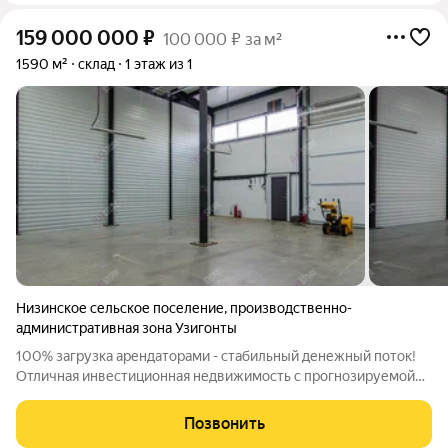
159 000 000
₽
100 000 ₽ за м²
1590 м²
склад
1 этаж из 1
Низинское сельское поселение
,
производственно-
административная зона Узигонты
100% загрузка арендаторами - стабильный денежный поток!
Отличная инвестиционная недвижимость с прогнозируемой
стратегией доходности! Высокий потенциал роста и
перспектива на сегодняшний день по рынку без
Позвонить
компромиссов. Продукт высокого качества с