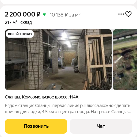
2 200 000
₽
10 138 ₽ за м²
217 м²
склад
онлайн показ
Сланцы
,
Комсомольское шоссе
,
114А
Рядом станция Сланцы, первая линия р.Плюсса,можно сделать
причал для лодки, 4,5 км от центра города. На трассе Сланцы-
Гдов. Сухое. При -25 мороза в течении трех недель, вода в
погребе не замерзла.
Позвонить
Чат