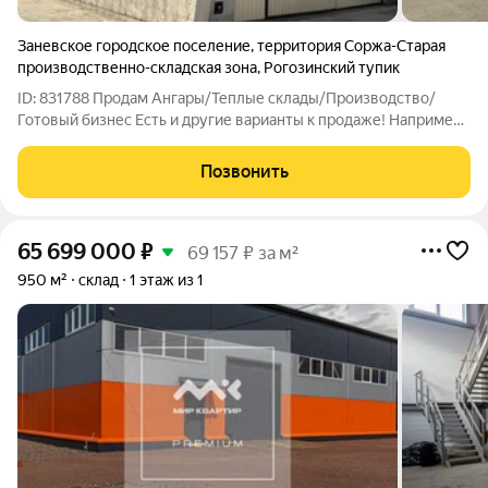
Заневское городское поселение
,
территория Соржа-Старая
производственно-складская зона
,
Рогозинский тупик
ID: 831788 Продам Ангары/Теплые склады/Производство/
Готовый бизнес Есть и другие варианты к продаже! Например
1 ангар + земельный участок (цена зависит от количества
ангаров и метража земельного участка). Цена указана за 2
Позвонить
ангара: 494,2 и 563,7м2 на
65 699 000
₽
69 157 ₽ за м²
950 м²
склад
1 этаж из 1