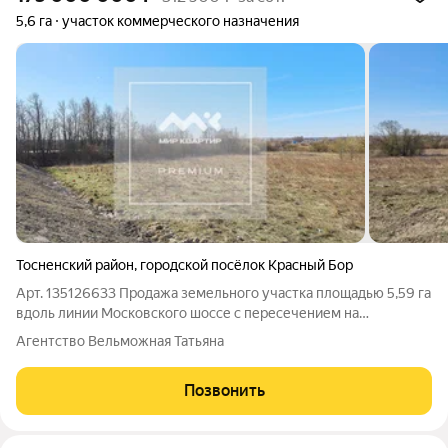
5,6 га
участок коммерческого назначения
Тосненский район
,
городской посёлок Красный Бор
Арт. 135126633 Продажа земельного участка площадью 5,59 га
вдоль линии Московского шоссе с пересечением на
Никольское ш. ОПИСАНИЕ УЧАСТКА: Правовой статус -
Агентство Вельможная Татьяна
собственность Категория земель: земли населенных пунктов
Вид разрешенного использования:
Позвонить