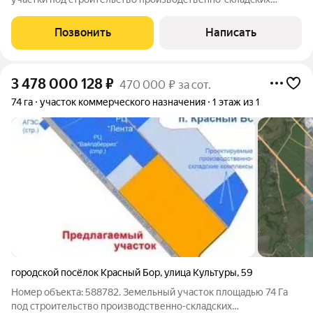
помещений. К приобретению доступно на сегодня 140 Га
Описание индустриального парка: Общая площадь парка
Позвонить
Написать
составляет 233 Га Категория земель:
3 478 000 128
₽
470 000 ₽ за сот.
74 га
участок коммерческого назначения
1 этаж из 1
городской посёлок Красный Бор
,
улица Культуры
,
59
Номер объекта: 588782. Земельный участок площадью 74 Га
под строительство производственно-складских