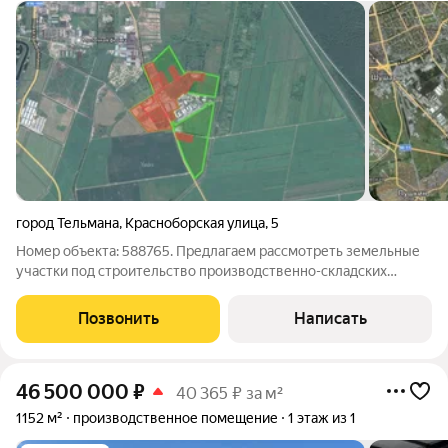
город Тельмана
,
Красноборская улица
,
5
Номер объекта: 588765. Предлагаем рассмотреть земельные
участки под строительство производственно-складских
помещений. Земельный участок площадью 10 Га Общая
площадь парка составляет 198 Га Категория земель: Земли
Позвонить
Написать
промышленностиКласс опасности: для
46 500 000
₽
40 365 ₽ за м²
1152 м²
производственное помещение
1 этаж из 1