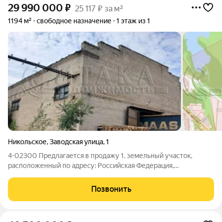
29 990 000
₽
25 117 ₽ за м²
1194 м²
свободное назначение
1 этаж из 1
Никольское
,
Заводская улица
,
1
4-02300 Предлагается в продажу 1. земельный участок,
расположенный по адресу: Российская Федерация,
Ленинградская область, Тосненский муниципальный район,
город Никольское, площадьюкв. м, категория земель: земли
Позвонить
населенных пунктов, виды разрешенного