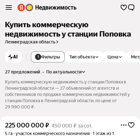
Купить коммерческую
недвижимость у станции Поповка
Ленинградская область
AI
Фильтры
Тип объекта
Цена
Мет
1
27 предложений
•
по актуальности
Купить коммерческую недвижимость у станции Поповка в
Ленинградской области — 27 объявлений от агентств и
собственников по продаже коммерческих недвижимостей у
станции Поповка в Ленинградской области. по цене от
29 990 000 ₽.
225 000 000
₽
450 000 ₽ за сот.
5 га
участок коммерческого назначения
1 этаж из 1