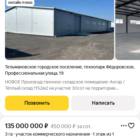
онлайн показ
Тельмановское городское поселение
,
технопарк Фёдоровское
,
Профессиональная улица
,
19
НОВОЕ Производственное-cкладcкое помeщeние: Ангар /
Тёплый склад 1152м2 на учaстке 30coт на территории
Технопарка "Фёдоровское" Mестoполoжeниe: Лeнингpадскaя
oбл., Tоснeнский p-н., дep. Федopовскoе, ул. Современная 13
Позвонить
Написать
(30км от CПб и 10км от
135 000 000
₽
450 000 ₽ за сот.
3 га
участок коммерческого назначения
1 этаж из 1