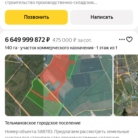
строительство производственно-складских
помещений.Описание индустриального парка: Общая площадь
парка составляет 218 Га Категория земель: Земли населённых
Позвонить
Написать
пунктов, для размещения объектов
6 649 999 872
₽
475 000 ₽ за сот.
140 га
участок коммерческого назначения
1 этаж из 1
Тельмановское городское поселение
Номер объекта: 588783. Предлагаем рассмотреть земельные
участки под строительство производственно-складских