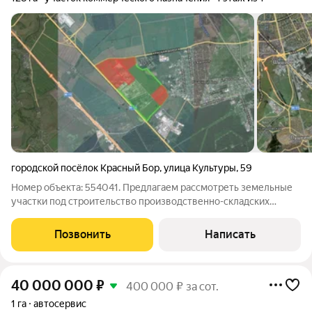
городской посёлок Красный Бор
,
улица Культуры
,
59
Номер объекта: 554041. Предлагаем рассмотреть земельные
участки под строительство производственно-складских
помещений. Доступно к приобретению на сегодня 128 Га
Описание индустриального парка: Общая площадь составляет
Позвонить
Написать
218 Га Категория земель: Земли
40 000 000
₽
400 000 ₽ за сот.
1 га
автосервис