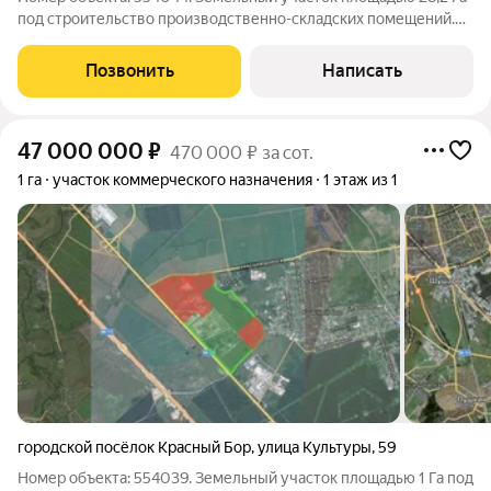
под строительство производственно-складских помещений.
Описание индустриального парка: Общая площадь парка
составляет 43 Га Категория земель: Земли населённых
Позвонить
Написать
пунктов, для размещения объектов
47 000 000
₽
470 000 ₽ за сот.
1 га
участок коммерческого назначения
1 этаж из 1
городской посёлок Красный Бор
,
улица Культуры
,
59
Номер объекта: 554039. Земельный участок площадью 1 Га под