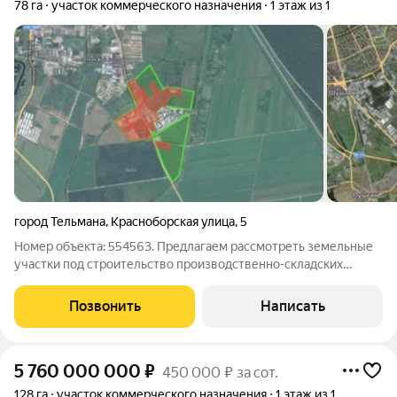
78 га
участок коммерческого назначения
1 этаж из 1
город Тельмана
,
Красноборская улица
,
5
Номер объекта: 554563. Предлагаем рассмотреть земельные
участки под строительство производственно-складских
помещений. Общая площадь парка составляет 198 Га Доступно
на сегодня 78 Га Категория земель: Земли промышленности
Позвонить
Написать
Класс опасности: для
5 760 000 000
₽
450 000 ₽ за сот.
128 га
участок коммерческого назначения
1 этаж из 1