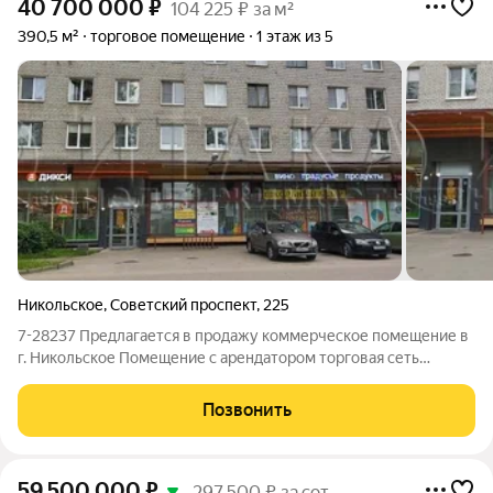
40 700 000
₽
104 225 ₽ за м²
390,5 м²
торговое помещение
1 этаж из 5
Никольское
,
Советский проспект
,
225
7-28237 Пpедлагaется в продажу коммерческое помещение в
г. Никольское Помещение с арендатором торговая сеть
«ДИКСИ» . 10 лет окупаемости. Основные характeриcтики:
Площадь общая : 390,5 м2 1 этаж- 248,2 кв.м. / h 4.69 м 2 этаж-
Позвонить
142,3 кв.м. / h
59 500 000
₽
297 500 ₽ за сот.