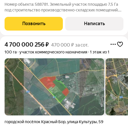
Номер объекта: 588781. Земельный участок площадью 7,5 Га
под строительство производственно-складских помещений.
Описание индустриального парка: Общая площадь составляет
218 Га Категория земель: Земли населённых пунктов, для
Позвонить
Написать
размещения объектов
4 700 000 256
₽
470 000 ₽ за сот.
100 га
участок коммерческого назначения
1 этаж из 1
городской посёлок Красный Бор
,
улица Культуры
,
59