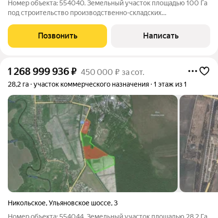
Номер объекта: 554040. Земельный участок площадью 100 Га
под строительство производственно-складских
помещений.Описание индустриального парка: Общая площадь
парка составляет 218 Га Категория земель: Земли населённых
Позвонить
Написать
пунктов, для размещения объектов
1 268 999 936
₽
450 000 ₽ за сот.
28,2 га
участок коммерческого назначения
1 этаж из 1
Никольское
,
Ульяновское шоссе
,
3
Номер объекта: 554044. Земельный участок площадью 28,2 Га