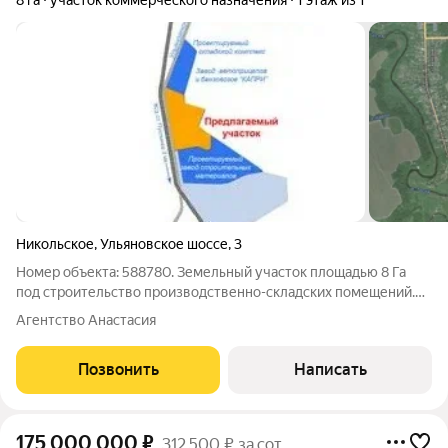
8 га
участок коммерческого назначения
1 этаж из 1
Никольское
,
Ульяновское шоссе
,
3
Номер объекта: 588780. Земельный участок площадью 8 Га
под строительство производственно-складских помещений.
Описание индустриального парка: Общая площадь парка
Агентство Анастасия
составляет 43 Га Категория земель: Земли населённых
пунктов, для размещения объектов
Позвонить
Написать
175 000 000
₽
312 500 ₽ за сот.