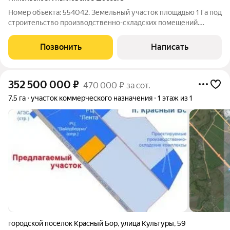
Номер объекта: 554042. Земельный участок площадью 1 Га под
строительство производственно-складских помещений.
Описание индустриального парка: Общая площадь парка
составляет 43 Га Категория земель: Земли населённых
Позвонить
Написать
пунктов, для размещения объектов
352 500 000
₽
470 000 ₽ за сот.
7,5 га
участок коммерческого назначения
1 этаж из 1
городской посёлок Красный Бор
,
улица Культуры
,
59