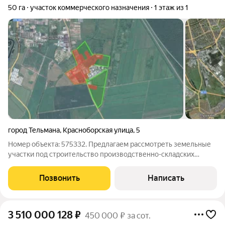
50 га
участок коммерческого назначения
1 этаж из 1
город Тельмана
,
Красноборская улица
,
5
Номер объекта: 575332. Предлагаем рассмотреть земельные
участки под строительство производственно-складских
помещений. Земельный участок площадью 50 Га Общая
площадь парка составляет 198 Га Категория земель: Земли
Позвонить
Написать
промышленностиКласс опасности: для
3 510 000 128
₽
450 000 ₽ за сот.