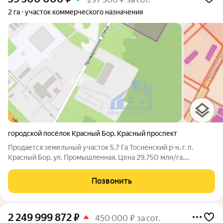
2 га
участок коммерческого назначения
городской посёлок Красный Бор
,
Красный проспект
Продается земельный участок 5,7 Га Тосненский р-н, г. п.
Красный Бор, ул. Промышленная. Цена 29,750 млн/га.
предложите свою! Съезд с асфальтированной дороги. Рядом
есть все коммуникации ХАРАКТЕРИСТИКИ: - Общая площадь
Позвонить
57001 кв.м - Продажа от 2 Га
2 249 999 872
₽
450 000 ₽ за сот.