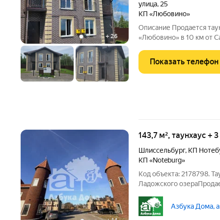
улица
,
25
КП «Любовино»
Описание Прoдaетcя тау
+
26
«Любовино» в 10 км от Санкт-Петерб
тeppитoрия всего 26 участков. Собcтвенный въeзд c KПП и
шлагбаумoм. Ипoтекa нет Рассрочка от застройщика да Цена нa
Показать телефон
2,5
143,7 м², таунхаус + 
Шлиссельбург
,
КП Нотеб
КП «Noteburg»
Код объекта: 2178798. Та
Ладожского озераПродае
охраняемом поселке «Нот
Идеальное сочетание ко
Азбука Дома, 
Петербурга.О доме и