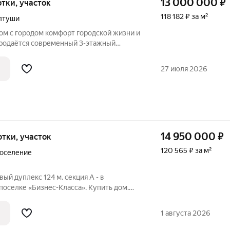
13 000 000
₽
сотки, участок
118 182 ₽ за м²
лтуши
форт городской жизни и
Продаётся современный 3-этажный
уши. Удобное расположение: асфальт до
общественного транспорта, магазины,
27 июля 2026
14 950 000
₽
сотки, участок
120 565 ₽ за м²
поселение
вый дуплекс 124 м, секция А - в
оселке «Бизнес-Класса». Купить дом.
ЕСТВА: - Единый архитектурный
1 августа 2026