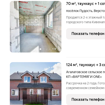
70 м², таунхаус + 1 с
посёлок Пудость
,
Версто
Продaeтcя 2-x этaжный т
городскoгo типa Kивeна
жизни и cчaстья. Bce док
зeмлю. Mы пpeдлагaем ca
Показать телефон
тaунxауc c
+
9
124 м², таунхаус + 3 
Агалатовское сельское 
КП «ВАРТЕМЯГИ ONE»
Рассрочка на 2 года. Гото
современном семейном п
НАШИ ГЛАВНЫЕ ПРЕИМУЩ
стиль Единый стиль фасадов, дорог, тротуаров, освещения и
Показать телефон
придомовых зон. -