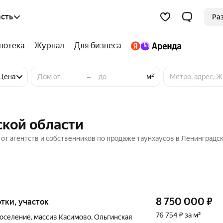
сть
Ра
потека
Журнал
Для бизнеса
–
Цена
м²
ской области
 от агентств и собственников по продаже таунхаусов в Ленинградс
8 750 000
₽
сотки, участок
76 754 ₽ за м²
поселение
,
массив Касимово
,
Ольгинская