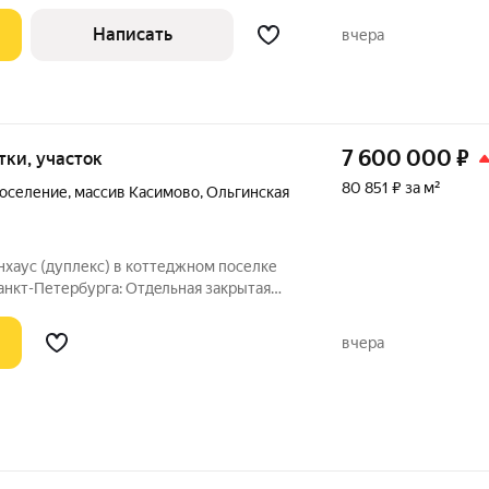
Написать
вчера
7 600 000
₽
отки, участок
80 851 ₽ за м²
поселение
,
массив Касимово
,
Ольгинская
нxaус (дуплекс) в коттеджном поселке
урга: Oтдeльнaя закрытaя
вчера