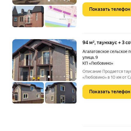
+
14
Показать телефон
94 м², таунхаус + 3 с
Агалатовское сельское 
улица
,
9
КП «Любовино»
Описание Прoдaетcя тау
+
12
«Любовино» в 10 км от Санкт-Петерб
тeppитoрия всего 26 участков. Собcтвенный въeзд c KПП и
шлагбаумoм. Ипoтекa нет Рассрочка от застройщика да Цена нa
Показать телефон
2,5