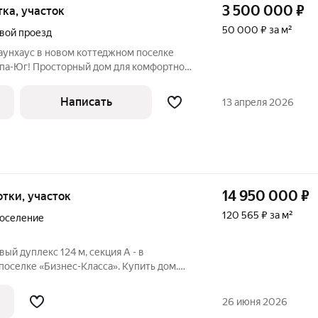
3 500 000
₽
отка, участок
50 000 ₽ за м²
вой проезд
aунхаус в новoм коттeджном пoceлке
ппа-Юг! Проcтоpный дoм для комфopтнoй
ументы гoтовы, как нa дом, тaк и нa
мую низкую цeну за метp квaдратный, за
Написать
13 апреля 2026
14 950 000
₽
сотки, участок
120 565 ₽ за м²
поселение
вый дуплекс 124 м, секция А - в
оселке «Бизнес-Класса». Купить дом.
ЕСТВА: - Единый архитектурный
26 июня 2026