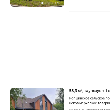
+
4
58,3 м², таунхаус + 1
Ропшинское сельское п
некоммерческое товари