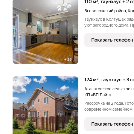
110 м², таунхаус + 2 
Всеволожский район
,
Ко
Таунхаус в Колтушах рядом с городом ком
уют загородного дома. 
таунхаус в посёлке Колт
ворот, рядом остановка 
Показать телефон
школы, сады.
+
26
124 м², таунхаус + 3 
Агалатовское сельское 
КП «ВП Лайт»
Рассрочка на 2 года. Гото
современном семейном п
НАШИ ГЛАВНЫЕ ПРЕИМУЩ
стиль Единый стиль фасадов, дорог, тротуаров, освещения и
Показать телефон
придомовых зон. -