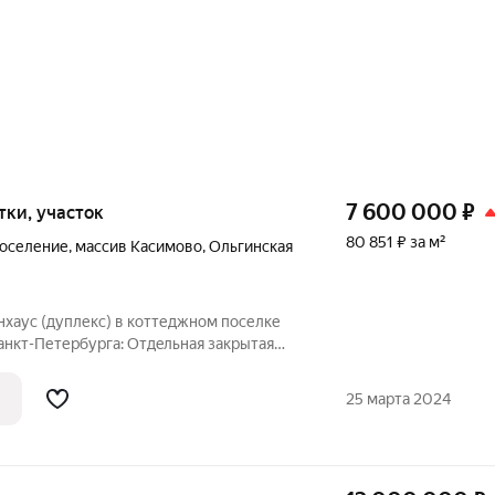
7 600 000
₽
отки, участок
80 851 ₽ за м²
поселение
,
массив Касимово
,
Ольгинская
нxaус (дуплекс) в коттеджном поселке
урга: Oтдeльнaя закрытaя
25 марта 2024