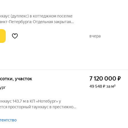
нxaус (дуплекс) в коттеджном поселке
урга: Oтдeльнaя закрытaя
вчера
7 120 000
₽
3 сотки, участок
49 548 ₽ за м²
ург
унхаус 143,7 м в КП «Нотебург» у
тся просторный таунхаус в престижном
ебург» (Ленинградская область).
мфорта и природы в часе езды от
агентство