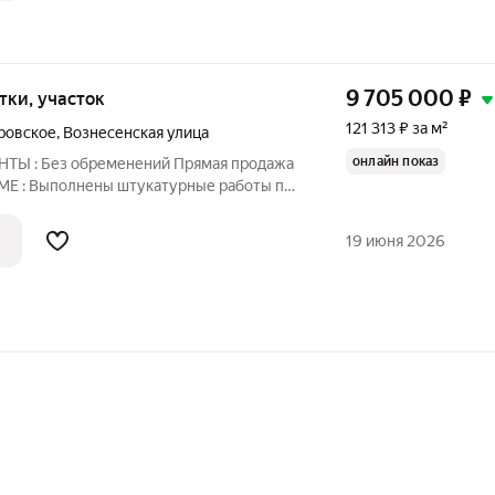
9 705 000
₽
отки, участок
121 313 ₽ за м²
ровское
,
Вознесенская улица
онлайн показ
19 июня 2026