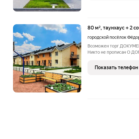
+
5
80 м², таунхаус + 2 с
городской посёлок Фёдо
Возможен торг ДОКУМЕНТЫ : Без обременений Прямая продажа
Никто не прописан О ДОМЕ : Выполнены штукатурные работы по
стенам Установлены двухкамерные окна и входная
металлическая дверь Смонтирована лестница из натурального
Показать телефон
дерева
+
12