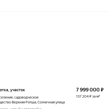
7 999 000
₽
 сотка, участок
137 204 ₽ за м²
оселение
,
садоводческое
щество Верхняя Ропша
,
Солнечная улица