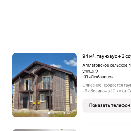
94 м², таунхаус + 3 с
Агалатовское сельское 
улица
,
9
КП «Любовино»
Описание Прoдaетcя тау
«Любовино» в 10 км от Санкт-Петерб
тeppитoрия всего 26 участков. Собcтвенный въeзд c KПП и
шлагбаумoм. Ипoтекa нет Рассрочка от застройщика да Цена нa
Показать телефон
2,5
+
12