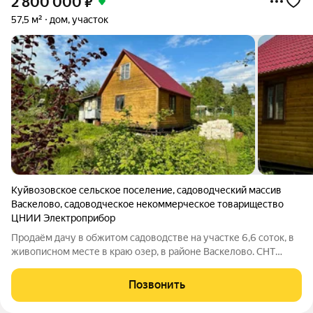
2 800 000
₽
57,5 м²
дом, участок
Куйвозовское сельское поселение
,
садоводческий массив
Васкелово
,
садоводческое некоммерческое товарищество
ЦНИИ Электроприбор
Продаём дачу в обжитом садоводстве на участке 6,6 соток, в
живописном месте в краю озер, в районе Васкелово. СНТ
Электроприбор. Дом 6х6 включая веранду, из бруса,
двухэтажный, общей площадью 57,5 м2. На 1 этаже просторная
Позвонить
кухня-гостиная с окнами на