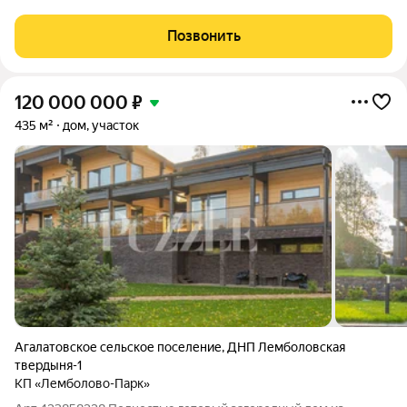
минут пешком до Троицкого озера идеально для летнего
отдыха и круглогодичного проживания. Про дом (62 кв.м):
Позвонить
Планировка: 1 этаж
120 000 000
₽
435 м²
дом, участок
Агалатовское сельское поселение
,
ДНП Лемболовская
твердыня-1
КП «Лемболово-Парк»