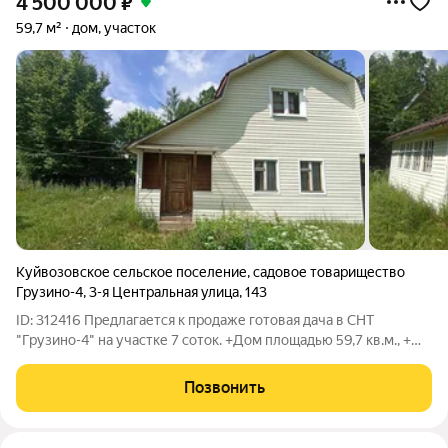
4 500 000
₽
59,7 м²
дом, участок
Куйвозовское сельское поселение
,
садовое товарищество
Грузино-4
,
3-я Центральная улица
,
143
ID: 312416 Предлагается к продаже готовая дача в СНТ
"Грузино-4" на участке 7 соток. +Дом площадью 59,7 кв.м., +
двухэтажный, с просторной кухней удобной для семейных
обедов и приема гостей. + Внутренняя отделка: выполнена
Позвонить
вагонкой, создающей