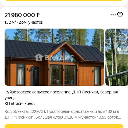
21 980 000
₽
132 м²
дом, участок
Куйвозовское сельское поселение
,
ДНП Лисички
,
Северная
улица
КП «Лисичкино»
Код объекта: 2229731. Просторный одноэтажный дом 132 м в
ДНП "Лисички". Большая кухня 31,26 м и участок 13,55 соток
создают ощущение загородного уюта без лишних