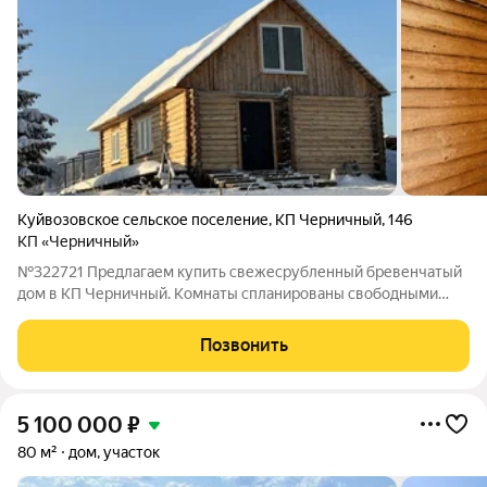
Куйвозовское сельское поселение
,
КП Черничный
,
146
КП «Черничный»
№322721 Предлагаем купить свежесрубленный бревенчатый
дом в КП Черничный. Комнаты спланированы свободными
площадями, вы сможете поставить перегородки по своему
вкусу. Все грязные работы закончены, вам осталось привнести
Позвонить
свою изюминку, и дом для
5 100 000
₽
80 м²
дом, участок