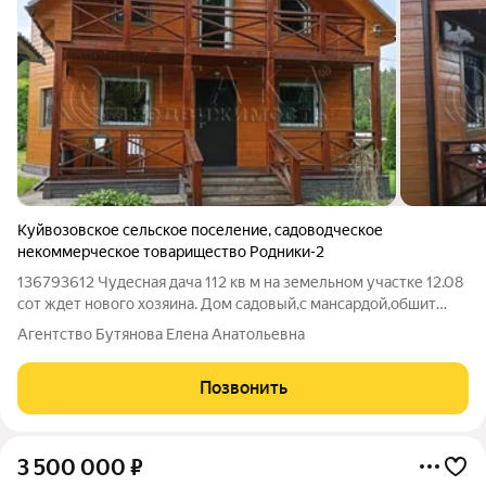
Куйвозовское сельское поселение
,
садоводческое
некоммерческое товарищество Родники-2
136793612 Чудесная дача 112 кв м на земельном участке 12.08
сот ждет нового хозяина. Дом садовый,с мансардой,обшит
имитацией бруса,утеплен по периметру мин.ватой в 2016г.
Агентство Бутянова Елена Анатольевна
Фундамент ленточный,отопление печное,есть камин. Зимний
водовод и свой колодец.
Позвонить
3 500 000
₽