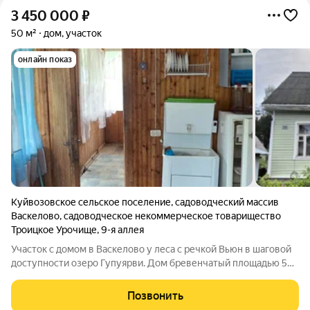
3 450 000
₽
50 м²
дом, участок
онлайн показ
Куйвозовское сельское поселение
,
садоводческий массив
Васкелово
,
садоводческое некоммерческое товарищество
Троицкое Урочище
,
9-я аллея
Участок с домом в Васкелово у леса с речкой Вьюн в шаговой
доступности озеро Гупуярви. Дом бревенчатый площадью 50
м. + мансарда. В доме 2 комнаты, веранда, на втором этаже 3
комнаты. Электричество 15 кВт, печь действующая. Дом 1983г.
Позвонить
постройки на