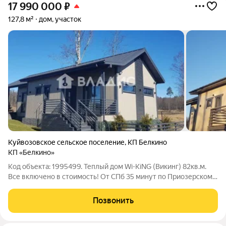
17 990 000
₽
127,8 м²
дом, участок
Куйвозовское сельское поселение
,
КП Белкино
КП «Белкино»
Код объекта: 1995499. Теплый дом Wi-KiNG (Викинг) 82кв.м.
Все включено в стоимость! От СПб 35 минут по Приозерскому
шоссе. Отличное предложение! Дом готов на 100%
Продуманная планировка дома Wi-KiNG (Викинг): - Кухня-
Позвонить
гостиная c панорамными окнами и