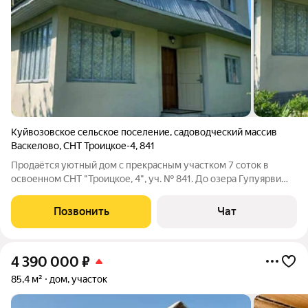
Куйвозовское сельское поселение
,
садоводческий массив
Васкелово
,
СНТ Троицкое-4
,
841
Продаётся уютный дом с прекрасным участком 7 соток в
освоенном СНТ "Троицкое, 4", уч. № 841. До озера Гупуярви
500 метров. До автобусной остановки и до магазинов 7-8 мин.
пешком. До КАД 43 км. До ж/д станции 3 км. Кадастровый
Позвонить
Чат
номер участка:
4 390 000
₽
85,4 м²
дом, участок