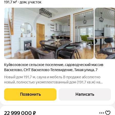
191,7 м²
дом, участок
Куйвозовское сельское поселение
,
садоводческий массив
Васкелово
,
СНТ Васкелово-Телевидение
,
Тихая улица
,
7
Новый дом 191,7 м, сауна и мебель В продаже абсолютно
новый, полностью укомплектованный дом (191,7 кв.м) на
благоустроенном участке 11 соток. Дом расположен на Тихой
улице в обжитом массиве, всего в 5 минутах неспешной
Позвонить
Написать
прогулки от Юшкеловского озера.
22 999 000
₽