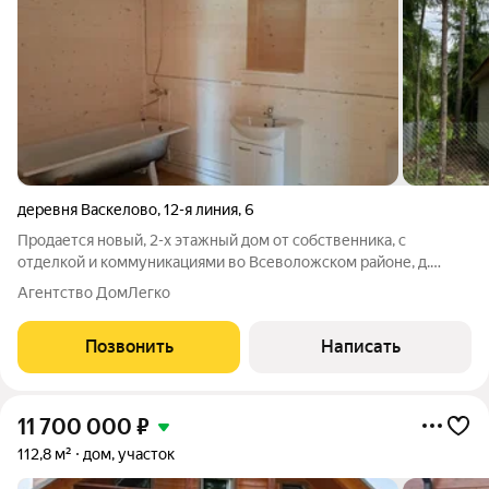
деревня Васкелово
,
12-я линия
,
6
Продается новый, 2-х этажный дом от собственника, с
отделкой и коммуникациями во Всеволожском районе, д.
Васкелово. Этот дом отличный вариант для постоянного
Агентство ДомЛегко
проживания, либо для длительного отдыха загородом с
городскими удобствами. В 800 метрах
Позвонить
Написать
11 700 000
₽
112,8 м²
дом, участок