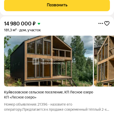
райским садом в уютном, обжитом садоводстве! Это не просто
Позвонить
дача, а двухэтажный
14 980 000
₽
181,3 м²
дом, участок
Куйвозовское сельское поселение
,
КП Лесное озеро
КП «Лесное озеро»
Номер объявления: 21396 - назовите его
оператору.Предлагается к продаже современный тёплый 2-х