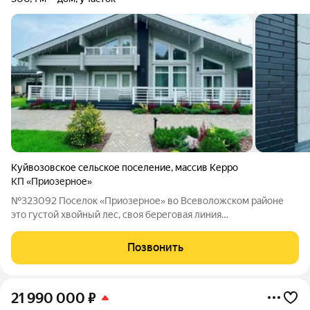
Куйвозовское сельское поселение
,
массив Керро
КП «Приозерное»
№323092 Поселок «Приозерное» во Всеволожском районе
это густой хвойный лес, своя береговая линия
протяженностью 1 км с песчаным пляжем на озере.
Асфальтированные дороги, закрытая территория. Не
Позвонить
коммерческий проект! Дом из клееного бруса по проекту
21 990 000
₽