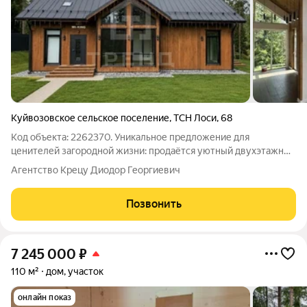
Куйвозовское сельское поселение
,
ТСН Лоси
,
68
Код объекта: 2262370. Уникальное предложение для
ценителей загородной жизни: продаётся уютный двухэтажный
дом в КП «Лисичкино», Всеволожский район, Ленинградская
Агентство Крецу Диодор Георгиевич
область. Дом площадью 132 кв. м с жилой площадью 65 кв. м и
кухней 20 кв. м предлагает
Позвонить
7 245 000
₽
110 м²
дом, участок
онлайн показ