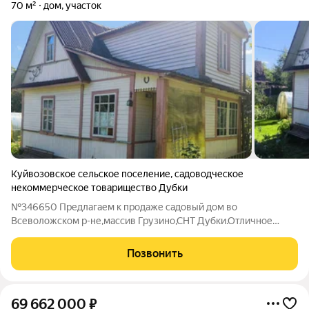
70 м²
дом, участок
Куйвозовское сельское поселение
,
садоводческое
некоммерческое товарищество Дубки
№346650 Предлагаем к продаже садовый дом во
Всеволожском р-не,массив Грузино,СНТ Дубки.Отличное
расположение,остановка общественного транспорта в 7
минутах пешком.От города 30 минут на машине.Одно из
Позвонить
старейших садоводств в Ленинградской области,очень
69 662 000
₽