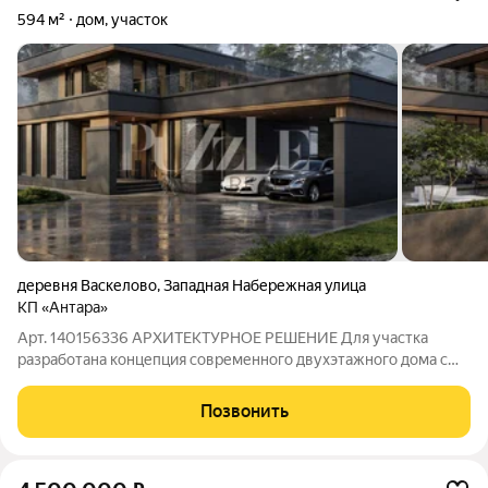
594 м²
дом, участок
деревня Васкелово
,
Западная Набережная улица
КП «Антара»
Арт. 140156336 АРХИТЕКТУРНОЕ РЕШЕНИЕ Для участка
разработана концепция современного двухэтажного дома с
выразительной архитектурой, большими площадями
остекления и функциональным зонированием. Проект
Позвонить
гармонично раскрывается в сторону участка: