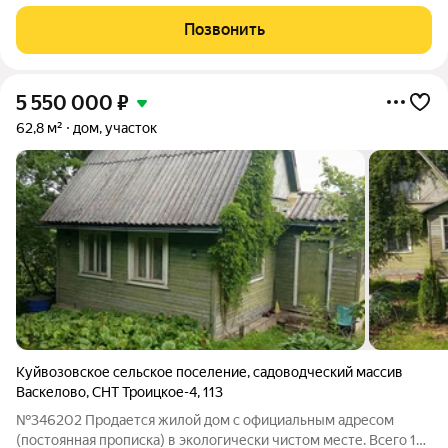
этажный коттедж (каркас выполнен из клееного бруса) рядом
с озером Лигу-Лапи. Со 2го этажа открывается замечательный
Позвонить
вид на это озеро. Общая площадь
5 550 000
₽
62,8 м²
дом, участок
Куйвозовское сельское поселение
,
садоводческий массив
Васкелово
,
СНТ Троицкое-4
,
113
№346202 Продается жилой дом с официальным адресом
(постоянная прописка) в экологически чистом месте. Всего 10