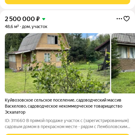
район).
2 500 000
₽
48,6 м²
дом, участок
Куйвозовское сельское поселение
,
садоводческий массив
Васкелово
,
садоводческое некоммерческое товарищество
Эскалатор
ID: 311660 В прямой продаже участок с (зарегистрированным)
садовым домом в прекрасном месте - рядом с Лемболовским
озером, в 60 км (не более часа езды) от Петербурга- в