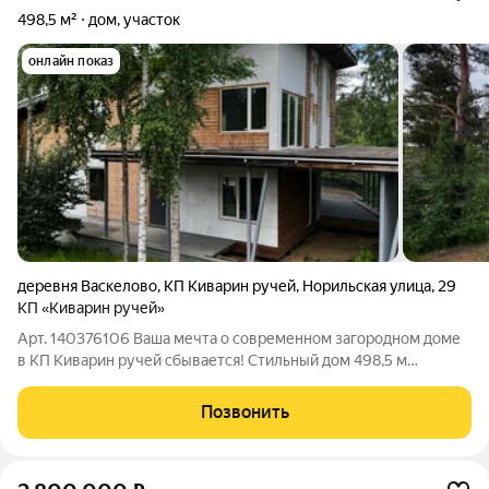
498,5 м²
дом, участок
онлайн показ
деревня Васкелово
,
КП Киварин ручей
,
Норильская улица
,
29
КП «Киварин ручей»
Арт. 140376106 Ваша мечта о современном загородном доме
в КП Киварин ручей сбывается! Стильный дом 498,5 м
идеальный холст для вашей жизни! Купить в ипoтеку пoд
11,9%: вaшa возможность сэконoмить миллионы! Ищeте
Позвонить
идeальное жилье или выгодный объeкт