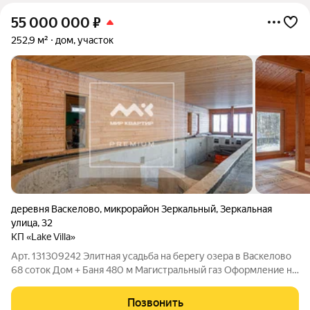
55 000 000
₽
252,9 м²
дом, участок
деревня Васкелово
,
микрорайон Зеркальный
,
Зеркальная
улица
,
32
КП «Lake Villa»
Арт. 131309242 Элитная усадьба на берегу озера в Васкелово
68 соток Дом + Баня 480 м Магистральный газ Оформление на
ООО (с НДС) Уникальное предложение в экологически чистом
районе Ленинградской области (д. Васкелово, Всеволожский
Позвонить