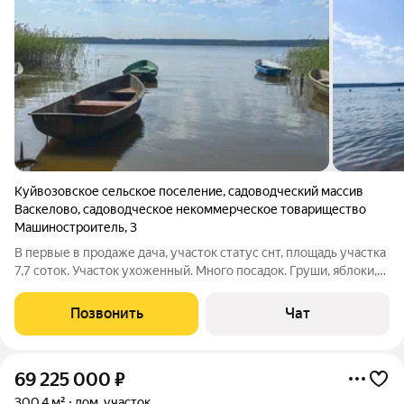
Куйвозовское сельское поселение
,
садоводческий массив
Васкелово
,
садоводческое некоммерческое товарищество
Машиностроитель
,
3
В первые в продаже дача, участок статус снт, площадь участка
7,7 соток. Участок ухоженный. Много посадок. Груши, яблоки,
сливы, цветы, орешник, клубника. Перечислять можно долго,
лучше приехать влюбиться и приобрести. Адрес, где
Позвонить
Чат
находиться вся эта
69 225 000
₽
300,4 м²
дом, участок