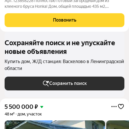
Арт. 123858228 Полностью готовый загородный дом из
клееного бруса Honka! Дом, общей площадью 435 м2,
построен из клееного бруса Honka по индивидуальному
проекту (в современной стилистике)! Продуманная
Позвонить
функциональная планировка и узнаваемый
Сохраняйте поиск и не упускайте
новые объявления
Купить дом, Ж/Д станция: Васкелово в Ленинградской
области
Сохранить поиск
5 500 000
₽
48 м²
дом, участок