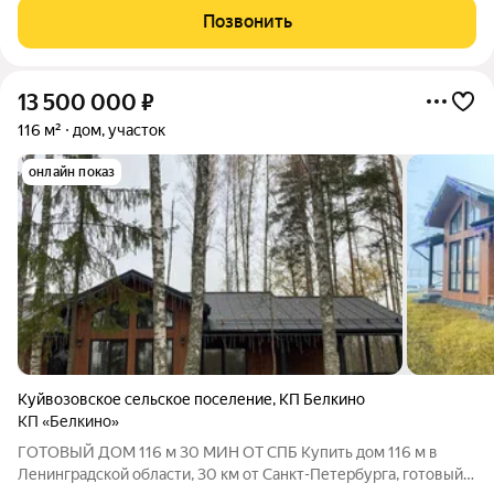
Васкелово! Участок 5,5 соток в садоводстве Эскалатор (1-ая
Позвонить
Аллея, дом2): ровный,
13 500 000
₽
116 м²
дом, участок
онлайн показ
Куйвозовское сельское поселение
,
КП Белкино
КП «Белкино»
ГОТОВЫЙ ДОМ 116 м 30 МИН ОТ СПБ Купить дом 116 м в
Ленинградской области, 30 км от Санкт-Петербурга, готовый