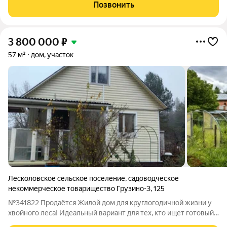
компромиссов с комфортом. Кухня словно центр дома:
Позвонить
достаточно места для большой столовой
3 800 000
₽
57 м²
дом, участок
Лесколовское сельское поселение
,
садоводческое
некоммерческое товарищество Грузино-3
,
125
№341822 Продаётся Жилой дом для круглогодичной жизни у
хвойного леса! Идеальный вариант для тех, кто ищет готовый,
тёплый дом с большим потенциалом и уже созданным