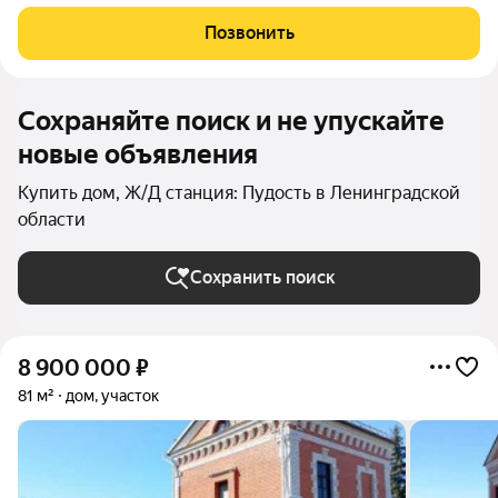
определен порядок пользования комнатами и местами общего
пользования. В прямой продаже 10/22 доли (28,1м2) в Таун-
Позвонить
хаусе общей площадью 61,9м2 Земельный
Сохраняйте поиск и не упускайте
новые объявления
Купить дом, Ж/Д станция: Пудость в Ленинградской
области
Сохранить поиск
8 900 000
₽
81 м²
дом, участок