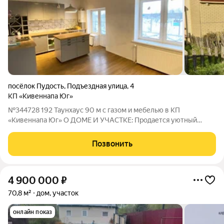
посёлок Пудость
,
Подъездная улица
,
4
КП «Кивеннапа Юг»
№344728 192 Таунхаус 90 м с газом и мебелью в КП
«Кивеннапа Юг» О ДОМЕ И УЧАСТКЕ: Продается уютный
двухэтажный таунхаус (первая очередь, 2012 г.п.) в обжитом
поселке с закрытой территорией. Идеален для
Позвонить
круглогодичного проживания. Стоит подчеркнуть,
4 900 000
₽
70,8 м²
дом, участок
онлайн показ