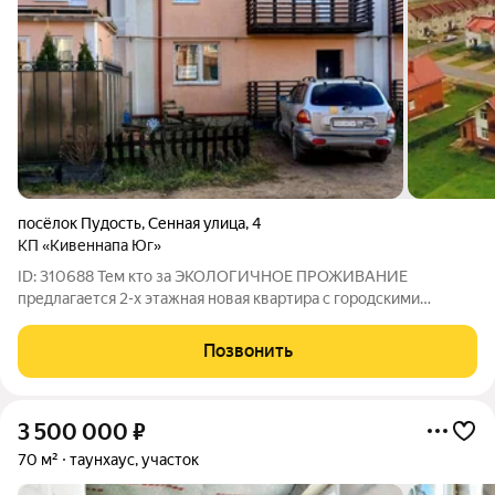
посёлок Пудость
,
Сенная улица
,
4
КП «Кивеннапа Юг»
ID: 310688 Тем кто за ЭКОЛОГИЧНОЕ ПРОЖИВАНИЕ
предлагается 2-х этажная новая квартира с городскими
удобствами в загородном доме (таунхаусе) с личным
приусадебным участком .На первом этаже расположена
Позвонить
большая КУХНЯ-ГОСТИНАЯ: 18.9.кв., на втором этаже
3 500 000
₽
70 м²
таунхаус, участок