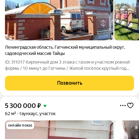
Ленинградская область
,
Гатчинский муниципальный округ
,
садоводческий массив Тайцы
ID: 311017 Кирпичный дом 3 этажа с газом и участком ровной
формы / 10 минут до Гатчины / Жилой посёлок круглый год
Продаётся добротный кирпичный дом с земельным участком в
коттеджном поселке СНТ «Тайга». Это место для тех, кто хочет
Позвонить
жить на природе,
5 300 000
₽
62 м²
таунхаус, участок
онлайн показ