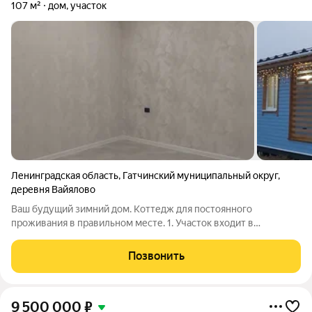
107 м²
дом, участок
Ленинградская область
,
Гатчинский муниципальный округ
,
деревня Вайялово
Ваш будущий зимний дом. Коттедж для постоянного
проживания в правильном месте. 1. Участок входит в
стоимость объекта Электричество. 2. Возможность покупки:
Семейная ипотека 6%. Материнский капитал. It ипотека.
Позвонить
Субсидия. Собственные средства. 3. Дом
9 500 000
₽