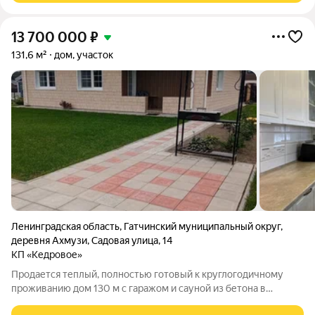
13 700 000
₽
131,6 м²
дом, участок
Ленинградская область
,
Гатчинский муниципальный округ
,
деревня Ахмузи
,
Садовая улица
,
14
КП «Кедровое»
Продается теплый, полностью готовый к круглогодичному
проживанию дом 130 м с гаражом и сауной из бетона в
коттеджном поселке у леса. Конструктив несъемная опалубка