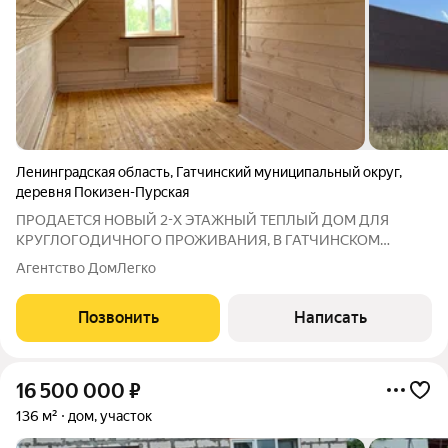
Ленинградская область
,
Гатчинский муниципальный округ
,
деревня Покизен-Пурская
ПРОДАЕТСЯ НОВЫЙ 2-Х ЭТАЖНЫЙ ТЕПЛЫЙ ДОМ ДЛЯ
КРУГЛОГОДИЧНОГО ПРОЖИВАНИЯ, В ГАТЧИНСКОМ
РАЙОНЕ, Д. ПОКИЗЕР-ПУРСКАЯ! С полной отделкой и
Агентство ДомЛегко
подключенными коммуникациями! Купить новый, загородный
дом для круглогодичного проживания с пропиской можно в
Позвонить
Написать
ипотеку,
16 500 000
₽
136 м²
дом, участок