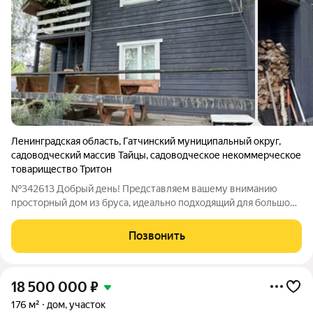
Ленинградская область
,
Гатчинский муниципальный округ
,
садоводческий массив Тайцы
,
садоводческое некоммерческое
товарищество Тритон
№342613 Добрый день! Представляем вашему вниманию
просторный дом из бруса, идеально подходящий для большой
семьи. Этот уникальный объект станет отличным выбором как
для круглогодичного проживания, так и для роскошного
Позвонить
дачного отдыха. Комфорт и
18 500 000
₽
176 м²
дом, участок