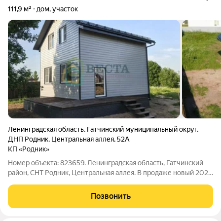
111,9 м²
дом, участок
Ленинградская область
,
Гатчинский муниципальный округ
,
ДНП Родник
,
Центральная аллея
,
52А
КП «Родник»
Номер объекта: 823659. Ленинградская область, Гатчинский
район, СНТ Родник, Центральная аллея. В продаже новый 2026
года постройки, двухэтажный дом 112 кв.м. на участке 7 соток.
Участок: - ровный, сухой, правильной формы, с хорошим
Позвонить
подъездом; -