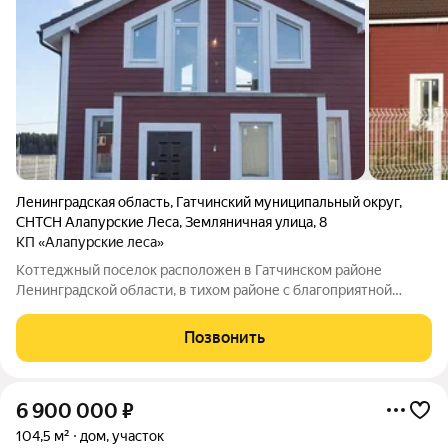
Ленинградская область
,
Гатчинский муниципальный округ
,
СНТСН Алапурские Леса
,
Земляничная улица
,
8
КП «Алапурские леса»
Коттеджный поселок расположен в Гатчинском районе
Ленинградской области, в тихом районе с благоприятной
экологической обстановкой, где нет заводов, вредных
производств и дорожных магистралей. Это комплексная
Позвонить
застройка в едином архитектурном стиле,
6 900 000
₽
104,5 м²
дом, участок