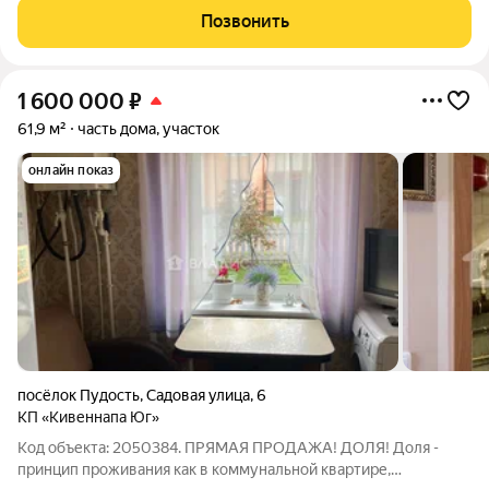
цветочный сад. , ГАЗ в садоводстве есть необходимо
Позвонить
подключаться к магистрали. На участке
1 600 000
₽
61,9 м²
часть дома, участок
онлайн показ
посёлок Пудость
,
Садовая улица
,
6
КП «Кивеннапа Юг»
Код объекта: 2050384. ПРЯМАЯ ПРОДАЖА! ДОЛЯ! Доля -
принцип проживания как в коммунальной квартире,