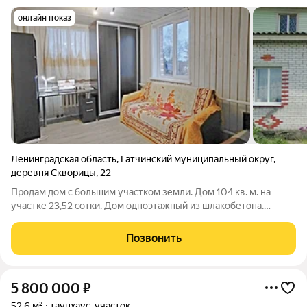
онлайн показ
Ленинградская область
,
Гатчинский муниципальный округ
,
деревня Скворицы
,
22
Продам дом с большим участком земли. Дом 104 кв. м. на
участке 23,52 сотки. Дом одноэтажный из шлакобетона.
Внутренние стены из шлакобетона. Обложен кирпичом.
Состоит из трёх спален по 12 кв. м., кухни 14 кв. м., большой
Позвонить
жилой комнаты 34 кв. м.,
5 800 000
₽
52,6 м²
таунхаус, участок