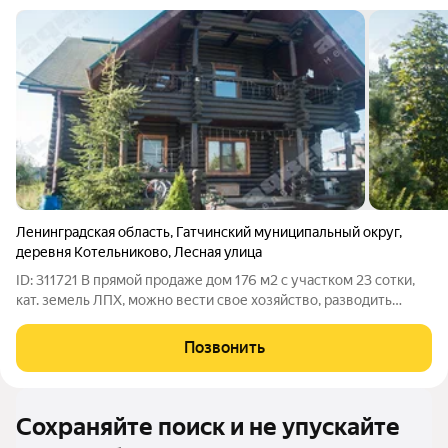
Ленинградская область
,
Гатчинский муниципальный округ
,
деревня Котельниково
,
Лесная улица
ID: 311721 В прямой продаже дом 176 м2 с участком 23 сотки,
кат. земель ЛПХ, можно вести свое хозяйство, разводить
живность, сделать питомник, зоогостиницу - для этого все уже
есть! Единственное подобное предложение в данном районе.
Позвонить
Площадь участка,
Сохраняйте поиск и не упускайте