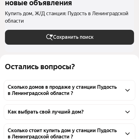
новые объявления
Купить дом, Ж/Д станция: Пудость в Ленинградской
области
Сохранить поиск
Остались вопросы?
Сколько домов в продаже у станции Пудость
в Ленинградской области ?
На Яндекс Недвижимости в продаже у станции 
Пудость в Ленинградской области 74 дома, из них 5 
Как выбрать свой лучший дом?
объявлений от собственников, 69 объявлений от 
Чтобы купить дом у станции Пудость, 
агентств
воспользуйтесь тепловой картой для оценки 
Сколько стоит купить дом у станции Пудость
в Ленинградской области ?
инфраструктуры и транспортной доступности в 