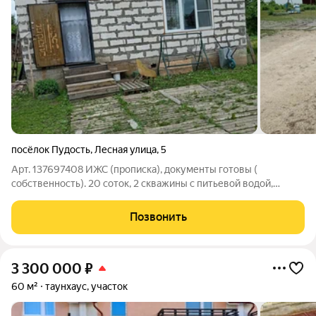
посёлок Пудость
,
Лесная улица
,
5
Арт. 137697408 ИЖС (прописка), документы готовы (
собственность). 20 соток, 2 скважины с питьевой водой,
электричество 380 вольт, полностью газифицировано.
Квадратный разработанный участок, огороженная территория,
Позвонить
плодовые деревья, ягодные кусты. На
3 300 000
₽
60 м²
таунхаус, участок