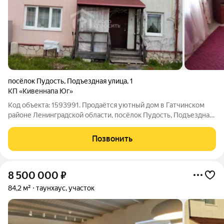
посёлок Пудость
,
Подъездная улица
,
1
КП «Кивеннапа Юг»
Код объекта: 1593991. Продаётся уютный дом в Гатчинском
районе Ленинградской области, посёлок Пудость, Подъездная
улица, 1. Год постройки 2019. Двухэтажный дом с тремя
комнатами и общей площадью 62 квадратных метра. Высота
Позвонить
потолков 2,8 метра. Дом
8 500 000
₽
84,2 м²
таунхаус, участок