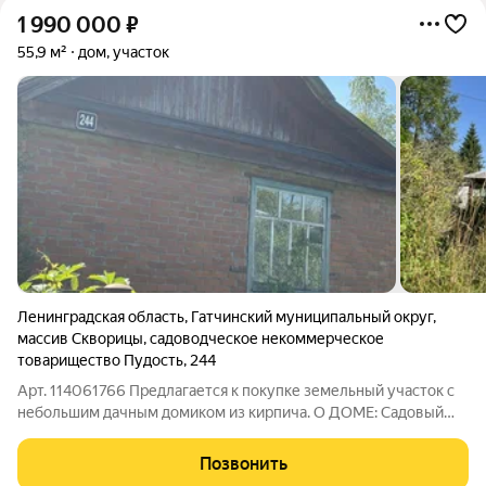
1 990 000
₽
55,9 м²
дом, участок
Ленинградская область
,
Гатчинский муниципальный округ
,
массив Скворицы
,
садоводческое некоммерческое
товарищество Пудость
,
244
Арт. 114061766 Предлагается к покупке земельный участок с
небольшим дачным домиком из кирпича. О ДОМЕ: Садовый
дом Материал стен-кирпич Отопление: электрическое
Водоснабжение: Есть скважина Канализация: нет
Позвонить
Электричество: 4 кВт (возможно увеличить)