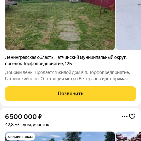
Ленинградская область
,
Гатчинский муниципальный округ
,
посёлок Торфопредприятие
,
12Б
Добрый день! Продается жилой дом в п. Торфопредприятие,
Гатчинский р-он. От станции метро Ветеранов идет прямая
маршрутка № 631 ( 30 минут в пути ). Дом деревянный.
Требуется ремонт , но жить можно. Электричество 15 кВт. Вода
Позвонить
в доме из скважины. Газ
6 500 000
₽
42,8 м²
дом, участок
онлайн показ