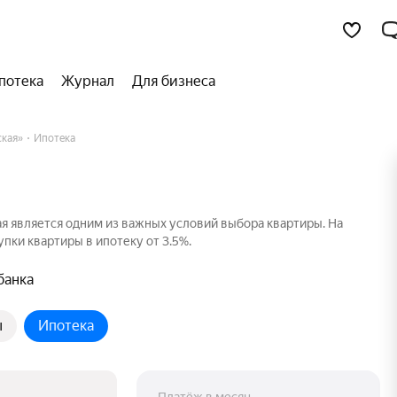
потека
Журнал
Для бизнеса
кая»
Ипотека
я является одним из важных условий выбора квартиры. На
пки квартиры в ипотеку от 3.5%.
банка
ы
Ипотека