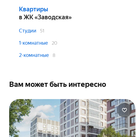
Сп
Возраст на момент погашения:
Под
Возраст на момент получения:
Общ
Квартиры
до 75 лет
Сп
от 21 года
12
в ЖК «Заводская»
Сп
Вы
Возраст на момент погашения:
Под
Студии
51
до 50 лет
Сп
Сп
1-комнатные
20
Вы
2-комнатные
8
Вам может быть интересно