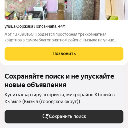
улица Ооржака Лопсанчапа
,
44/1
Арт. 137398160 Продается просторная трехкомнатная
квартира в самом благоприятном районе Кызыла на улице
Ооржака Лопсанчапа, 44/1!1 взрослый собственник, без долгов
и обременений! Общая площадь составляет 68 кв. м, жилая 48
Позвонить
кв. м, а кухня 10 кв. м.
Сохраняйте поиск и не упускайте
новые объявления
Купить квартиру, вторичка, микрорайон Южный в
Кызыле (Кызыл (городской округ))
Сохранить поиск