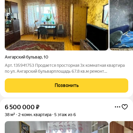
Ангарский бульвар
,
10
Арт. 135941753 Продается просторная 3х комнатная квартира
по ул. Ангарский бульварплощадь 67.8 кв.м ремонт
косметический, комнаты и коридоры большие и просторные;
окна ПВХ, выходят на обе стороны дома раздельный санузел,
Позвонить
керамическая плитка в ванной.
6 500 000
₽
38 м²
2-комн. квартира
5 этаж из 6