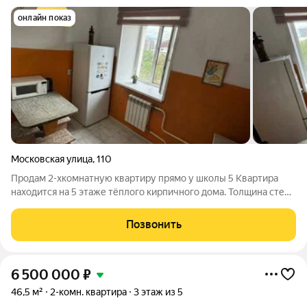
онлайн показ
Московская улица
,
110
Продам 2-хкомнатную квартиру прямо у школы 5 Квартира
находится на 5 этаже тёплого кирпичного дома. Толщина стен
почти 1 метр. Детский сад прямо во дворе. В подъезде свежий
ремонт и новый домофон от ТСИ. Площадь квартиры 49 кв.м.
Позвонить
Санузел раздельный.
6 500 000
₽
46,5 м²
2-комн. квартира
3 этаж из 5