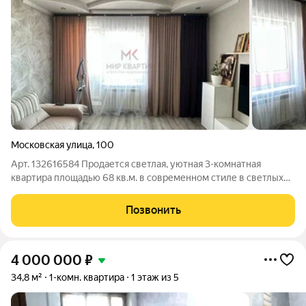
Московская улица
,
100
Арт. 132616584 Продается светлая, уютная 3-комнатная
квартира площадью 68 кв.м. в современном стиле в светлых
тонах на 3 этаже Южного микрорайона. Дом 1991 года
постройки, развитая инфраструктура: гимназия №5, школа
Позвонить
№17, детские сады, остановка
4 000 000
₽
34,8 м²
1-комн. квартира
1 этаж из 5