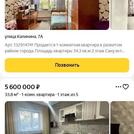
улица Калинина
,
7А
Арт. 132914741 Продается 1-комнатная квартира в развитом
районе города. Площадь квартиры 34,3 кв.м 2 этаж Санузел
совмещенный. Окна ПВХ выходят во двор (балкона нет) В
квартире сделан косметический ремонт, квартира светлая с
Позвонить
хорошей аурой. В зимнее
5 600 000
₽
33,8 м²
1-комн. квартира
1 этаж из 5