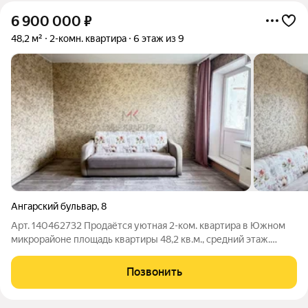
6 900 000
₽
48,2 м²
2-комн. квартира
6 этаж из 9
Ангарский бульвар
,
8
Арт. 140462732 Продаётся уютная 2-ком. квартира в Южном
микрорайоне площадь квартиры 48,2 кв.м., средний этаж.
комнаты изолированы - окна выходят на улицу, солнечная
сторона в квартире сделан косметический ремонт, полы и
Позвонить
стены выравнены, чистая,