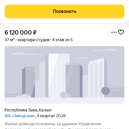
Удобно под нежилое (любой вид коммерции) При желании
можно оставить мебель Так же есть металлический гараж
Позвонить
возле дома (габариты высота
6 120 000
₽
37 м²
квартира-студия
4 этаж из 5
Республика Тыва
,
Кызыл
ЖК «Заводская»
, 4 квартал 2026
Жилые дома расположены за зданием Управления