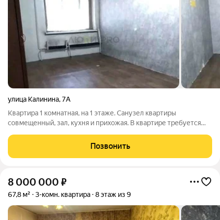
улица Калинина
,
7А
Квартира 1 комнатная, на 1 этаже. Санузел квартиры
совмещенный, зал, кухня и прихожая. В квартире требуется
заменить окна и батареи. Стены ровные, на полу линолеум.
Требуется косметический ремонт. Очень удобен под нежилое.
Позвонить
Есть обременение в
8 000 000
₽
67,8 м²
3-комн. квартира
8 этаж из 9