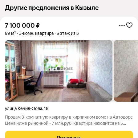
Другие предложения в Кызыле
7 100 000
₽
59 м²
3-комн. квартира
5 этаж из 5
улица Кечил-Оола
,
18
Продам 3-комнатную квартиру в кирпичном доме на Автодоре
Цена ниже рыночной - 7 млн.руб. Квартира находится на 5
этаже кирпичного дома. Площадь: 59 кв.м. Распашонка, окна
выходят на обе стороны. Есть балкон. Остановка сразу за
Позвонить