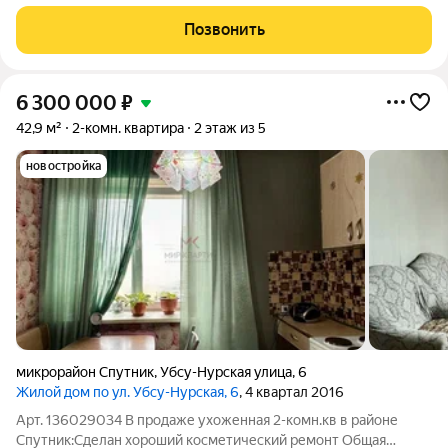
транспортная инфраструктура, а также новая
общеобразовательная школа, рассчитанная на 825 учеников, и
Позвонить
дошкольное учреждение всё это в
6 300 000
₽
42,9 м²
2-комн. квартира
2 этаж из 5
новостройка
микрорайон Спутник
,
Убсу-Нурская улица
,
6
Жилой дом по ул. Убсу-Нурская, 6
, 4 квартал 2016
Арт. 136029034 В продаже ухоженная 2-комн.кв в районе
Спутник:Сделан хороший косметический ремонт Общая