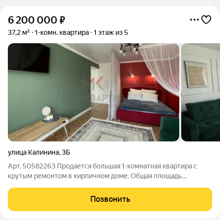
6 200 000
₽
37,2 м²
1-комн. квартира
1 этаж из 5
улица Калинина
,
3Б
Арт. 50582263 Продается большая 1-комнатная квартира с
крутым ремонтом в кирпичном доме. Общая площадь
квартиры 37,2 кв.м. Все мебель остается и техника. В квартире
сделан евроремонт. Санузел совмещенный. Рядом гимназия
Позвонить
№5, 2 садика прямо возле дома,