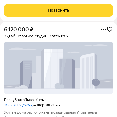
ремонт: на полу кафель, стены покрашены моющей краской,
батареи новые Окна ПВХ и выходят во двор Большая
Позвонить
прихожая, что очень удобно
6 120 000
₽
37,1 м²
квартира-студия
3 этаж из 5
Республика Тыва
,
Кызыл
ЖК «Заводская»
, 4 квартал 2026
Жилые дома расположены позади здания Управления