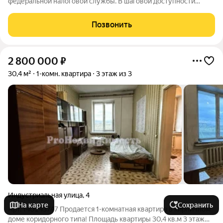
федеральной налоговой службы. В шаговой доступности
новая общеобразовательная школа, рассчитанная на 825
учеников, а также дошкольное учреждение в микрорайоне
Позвонить
Монгун. Место отличается хорошей
2 800 000
₽
30,4 м²
1-комн. квартира
3 этаж из 3
Индустриальная улица
,
4
На карте
Сохранить
Арт. 140243747 Продается 1-комнатная квартира в кирпичном
доме коридорного типа! Площадь квартиры 30,4 кв.м 3 этаж