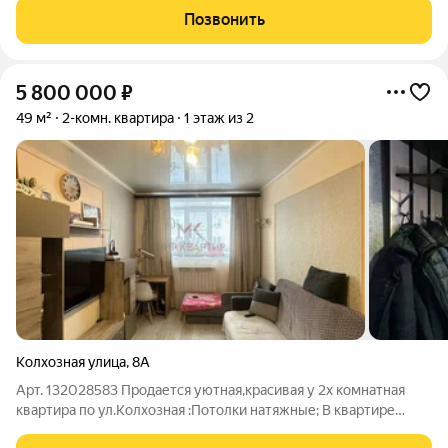
учеников, а также дошкольное учреждение в микрорайоне
Позвонить
Монгун. Место хорошо обеспечено
5 800 000
₽
49 м²
2-комн. квартира
1 этаж из 2
Колхозная улица
,
8А
Арт. 132028583 Продается уютная,красивая у 2х комнатная
квартира по ул.Колхозная :Потолки натяжные; В квартире
сделано косметический ремонт ; Удобное расположение;