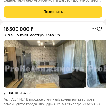
федеральной налоговой службы. В шаговой доступности есть
транспортная инфраструктура, а также новая школа,
рассчитанная на 825 учеников, и детский сад всё это в
Позвонить
микрорайоне Монгун.
16 500 000
₽
85,9 м²
5-комн. квартира
1 этаж из 5
улица Ленина
,
62
Арт. 72541424 В продаже отличная 5 комнатная квартира в
самом центре города Площадь 86 кв. м Есть погреб 2.60х3.80