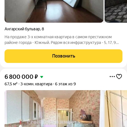
Ангарский бульвар
,
8
На продаже 3-х комнатная квартира в самом престижном
районе города - Южный. Рядом вся инфраструктура - 5, 17, 9
школа, торговые центры, супермаркеты, баня, спорткомплекс,
буддийский храм, кадетская школа и т.д. Школа в 2-х минутах
Позвонить
ходьбы. Квартира
6 800 000
₽
67,5 м²
3-комн. квартира
6 этаж из 9