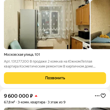
Московская улица
,
101
Арт. 131277200 В продаже 2 комн.кв на Южном:Теплая
квартира Косметическим ремонтом В кирпичном доме
Санузел раздельный, что добавляет удобства в повседневной
жизни Развитая инфраструктура: рядом школы, садики,
Позвонить
магазины, остановки и т.д. Приобретая
9 600 000
₽
67,8 м²
3-комн. квартира
3 этаж из 9