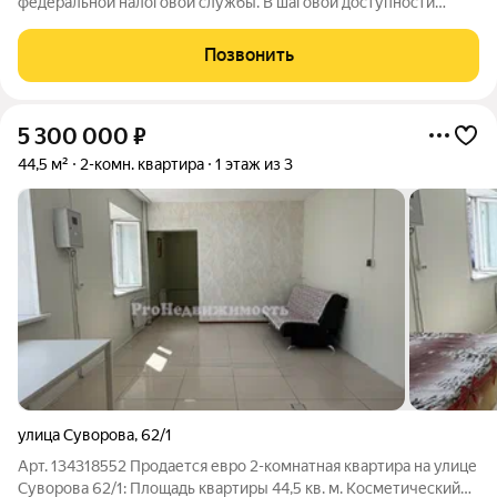
федеральной налоговой службы. В шаговой доступности
новая общеобразовательная школа, рассчитанная на 825
учеников, а также дошкольное учреждение в микрорайоне
Позвонить
Монгун. Место хорошо обеспечено транспортными
5 300 000
₽
44,5 м²
2-комн. квартира
1 этаж из 3
улица Суворова
,
62/1
Арт. 134318552 Продается евро 2-комнатная квартира на улице
Суворова 62/1: Площадь квартиры 44,5 кв. м. Косметический