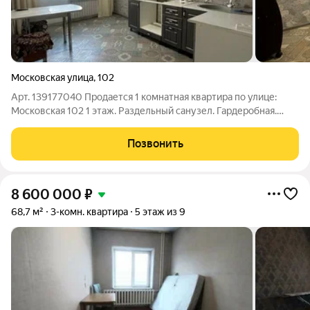
Московская улица
,
102
Арт. 139177040 Продается 1 комнатная квартира по улице:
Московская 102 1 этаж. Раздельный санузел. Гардеробная.
Застекленный балкон. Свежий ремонт - заходи и живи!
Панельный дом. Зимой тепло и уютно. Можно приобрести по
Позвонить
ипотеке. Приобретая
8 600 000
₽
68,7 м²
3-комн. квартира
5 этаж из 9