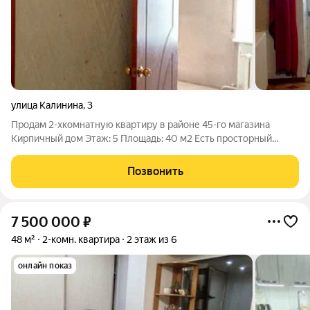
улица Калинина
,
3
Продам 2-хкомнатную квартиру в районе 45-го магазина
Кирпичный дом Этаж: 5 Площадь: 40 м2 Есть просторный
балкон с шикарным видом на горы. Материалы: кафель,
ламинат Один взрослый собственник. Без долгов. Есть
Позвонить
обременение в банке. Арт. 98598409 Арт.
7 500 000
₽
48 м²
2-комн. квартира
2 этаж из 6
онлайн показ