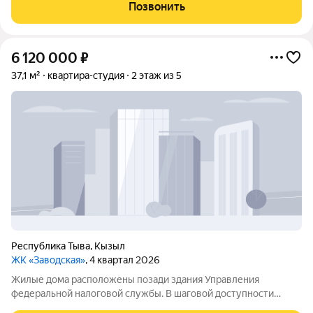
учеников, а также дошкольное учреждение в микрорайоне
Позвонить
Монгун. Место хорошо обеспечено транспортными
6 120 000
₽
37,1 м²
квартира-студия
2 этаж из 5
Республика Тыва
,
Кызыл
ЖК «Заводская»
, 4 квартал 2026
Жилые дома расположены позади здания Управления
федеральной налоговой службы. В шаговой доступности
новая общеобразовательная школа, рассчитанная на 825