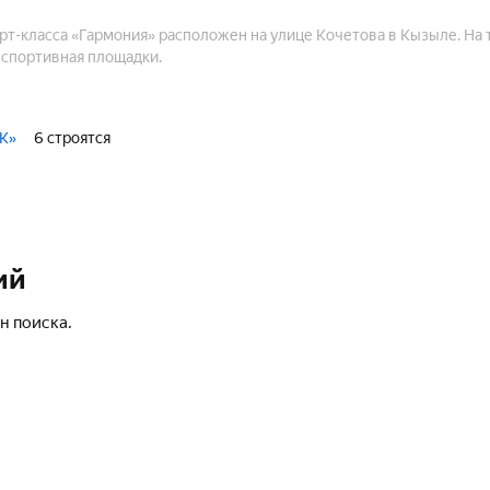
т-класса «Гармония» расположен на улице Кочетова в Кызыле. На
 спортивная площадки.
К»
6 строятся
ий
н поиска.