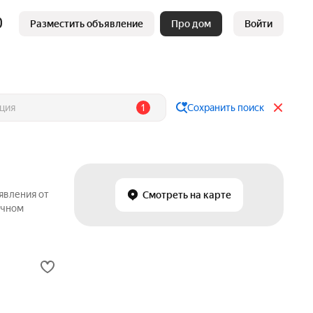
Разместить объявление
Про дом
Войти
1
Сохранить поиск
явления от
Смотреть на карте
ичном