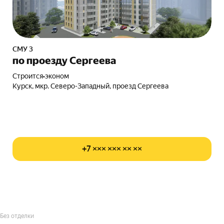
СМУ 3
по проезду Сергеева
Строится
•
эконом
Курск, мкр. Северо-Западный, проезд Сергеева
+7 ××× ××× ×× ××
Без отделки