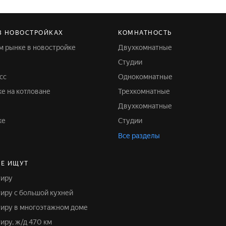
В НОВОСТРОЙКАХ
КОМНАТНОСТЬ
ом рынке в новостройке
Двухкомнатные
Студии
сс
Однокомнатные
ке на котловане
Трехкомнатные
Двухкомнатные
ке
Студии
Все разделы
Е ИЩУТ
тиру
тиру с большой кухней
ртиру в многоэтажном доме
тиру, ж/д 470 км