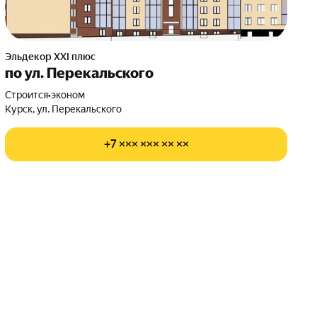
Эльдекор ХХI плюс
по ул. Перекальского
Строится
•
эконом
Курск, ул. Перекальского
+7 ××× ××× ×× ××