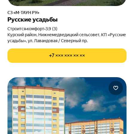
СЗ «М-ТАУН РУ»
Русские усадьбы
Строится
•
комфорт
•
3.9 (3)
Курский район, Нижнемедведицкий сельсовет, КП «Русские
усадьбы», ул. Лавандовая / Северный пр.
+7 ××× ××× ×× ××