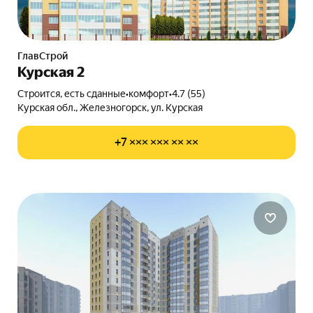
ГлавСтрой
Курская 2
Строится, есть сданные
•
комфорт
•
4.7 (55)
Курская обл., Железногорск, ул. Курская
+7 ××× ××× ×× ××