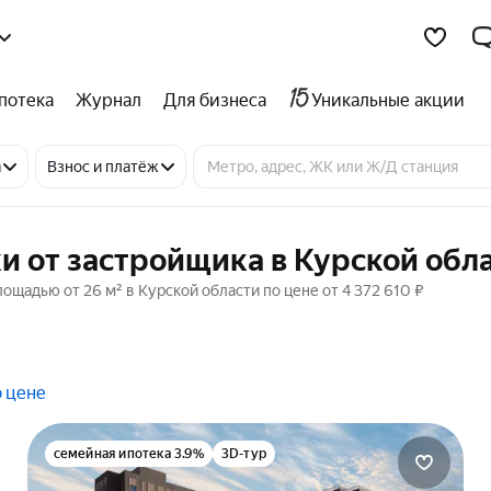
потека
Журнал
Для бизнеса
Уникальные акции
а
Взнос и платёж
и от застройщика в Курской обл
ощадью от 26 м² в Курской области по цене от 4 372 610 ₽
о цене
семейная ипотека 3.9%
3D-тур