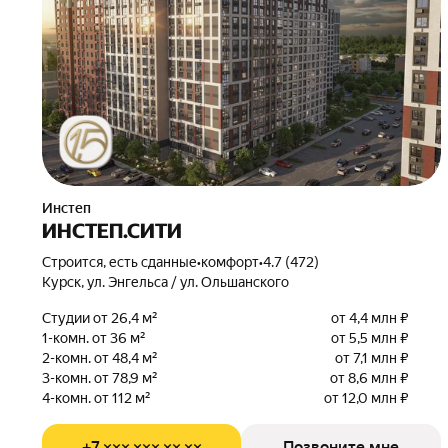
Инстеп
ИНСТЕП.СИТИ
Строится, есть сданные
•
комфорт
•
4.7 (472)
Курск, ул. Энгельса / ул. Ольшанского
Студии от 26,4 м²
от 4,4 млн ₽
1-комн. от 36 м²
от 5,5 млн ₽
2-комн. от 48,4 м²
от 7,1 млн ₽
3-комн. от 78,9 м²
от 8,6 млн ₽
4-комн. от 112 м²
от 12,0 млн ₽
+7 ××× ××× ×× ××
Позвоните мне