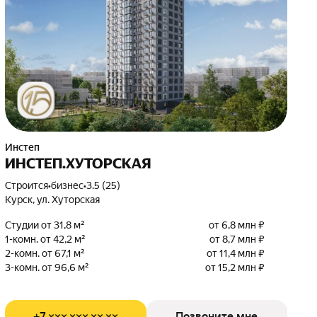
Инстеп
ИНСТЕП.ХУТОРСКАЯ
Строится
•
бизнес
•
3.5 (25)
Курск, ул. Хуторская
Студии от 31,8 м²
от 6,8 млн ₽
1-комн. от 42,2 м²
от 8,7 млн ₽
2-комн. от 67,1 м²
от 11,4 млн ₽
3-комн. от 96,6 м²
от 15,2 млн ₽
+7 ××× ××× ×× ××
Позвоните мне