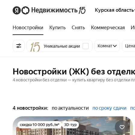
Курская область
Новостройки
Купить
Снять
Коммерческая
И
Комнат
Цен
Уникальные акции
Новостройки (ЖК) без отделк
4 новостройки без отделки — купить квартиру без отделки пл
4 новостройки:
по актуальности
по сроку сдачи
п
скидка 10 000 руб./м²
3D-тур