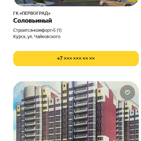
ГК «ПЕРВОГРАД»
Соловьиный
Строится
•
комфорт
•
5 (1)
Курск, ул. Чайковского
+7 ××× ××× ×× ××