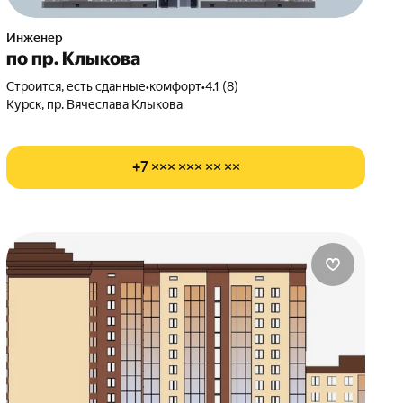
Инженер
по пр. Клыкова
Строится, есть сданные
•
комфорт
•
4.1 (8)
Курск, пр. Вячеслава Клыкова
+7 ××× ××× ×× ××