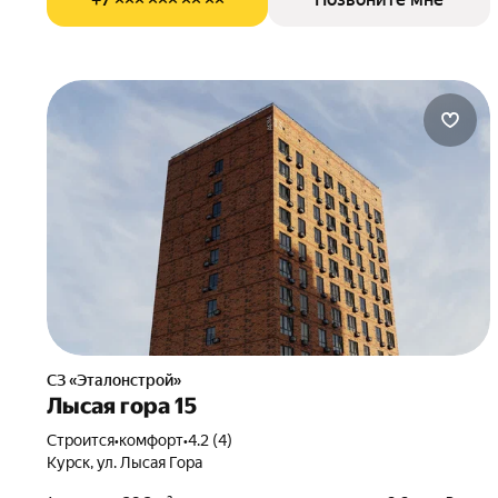
СЗ «Эталонстрой»
Лысая гора 15
Строится
•
комфорт
•
4.2 (4)
Курск, ул. Лысая Гора