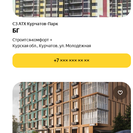
СЗ АТХ Курчатов-Парк
БГ
Строится
•
комфорт +
Курская обл., Курчатов, ул. Молодёжная
+7 ××× ××× ×× ××