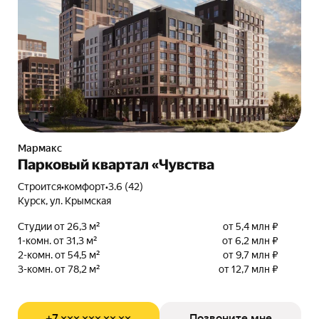
Мармакс
Парковый квартал «Чувства
Строится
•
комфорт
•
3.6 (42)
Курск, ул. Крымская
Студии от 26,3 м²
от 5,4 млн ₽
1-комн. от 31,3 м²
от 6,2 млн ₽
2-комн. от 54,5 м²
от 9,7 млн ₽
3-комн. от 78,2 м²
от 12,7 млн ₽
+7 ××× ××× ×× ××
Позвоните мне