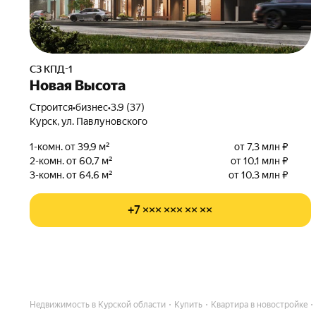
СЗ КПД-1
Новая Высота
Строится
•
бизнес
•
3.9 (37)
Курск, ул. Павлуновского
1-комн. от 39,9 м²
от 7,3 млн ₽
2-комн. от 60,7 м²
от 10,1 млн ₽
3-комн. от 64,6 м²
от 10,3 млн ₽
+7 ××× ××× ×× ××
Недвижимость в Курской области
Купить
Квартира в новостройке