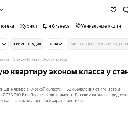
потека
Журнал
Для бизнеса
Уникальные акции
1 комн., студия
Цена
натные
Станция Клюква
Эконом класса
ую квартиру эконом класса у ста
анции Клюква в Курской области — 52 объявления от агентств и
до 7 736 740 ₽ на Яндекс Недвижимости. В нашем каталоге предлож
жилье — фото, планировки и характеристики.