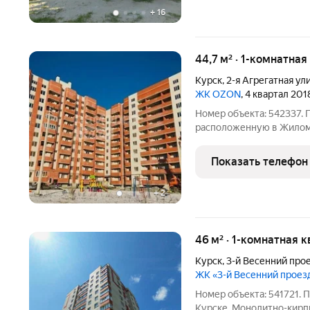
+
16
44,7 м² · 1-комнатная
Курск
,
2-я Агрегатная ул
ЖК OZON
, 4 квартал 201
Номер объекта: 542337.
расположенную в Жилом К
57А. Кирпично-монолитн
предчистовой отделкой.
Показать телефон
Работаем со всеми
+
2
46 м² · 1-комнатная к
Курск
,
3-й Весенний про
ЖК «3-й Весенний проез
Номер объекта: 541721.
Курске. Монолитно-кирп