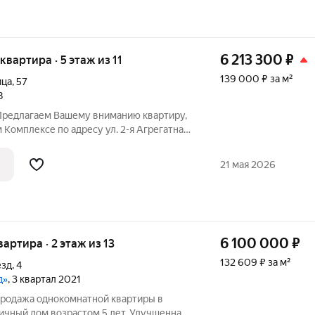
6 213 300
₽
 квартира · 5 этаж из 11
139 000 ₽ за м²
ица
,
57
8
 Предлагаем Вашему вниманию квартиру,
омплексе по адресу ул. 2-я Агрегатная,
ый дом с поквартирным отоплением и
 Дом уже введен в эксплуатацию.
21 мая 2026
6 100 000
₽
вартира · 2 этаж из 13
132 609 ₽ за м²
езд
,
4
д»
, 3 квартал 2021
 Продажа однокомнатной квартиры в
ичный дом возрастом 5 лет. Улучшенная