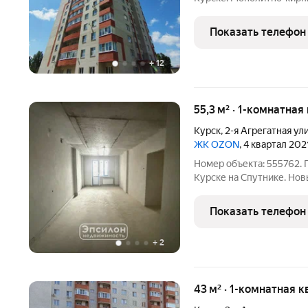
планировка: комната прос
совмещенный санузел - по
Показать телефон
по
+
12
55,3 м² · 1-комнатная
Курск
,
2-я Агрегатная ул
ЖК OZON
, 4 квартал 202
Номер объекта: 555762. 
Курске на Спутнике. Н
ОТОПЛЕНИЕМ! Возьмём В
Квартира с черновой отд
Показать телефон
трубы пластиковые,
+
2
43 м² · 1-комнатная к