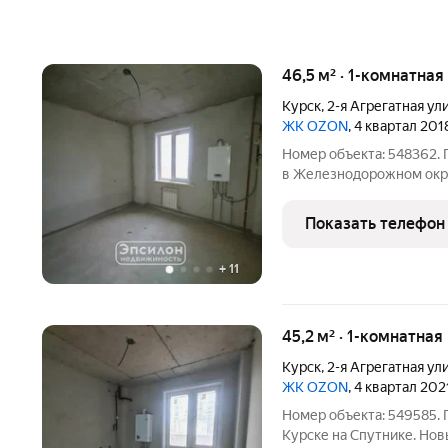
46,5 м² · 1-комнатна
Курск
,
2-я Агрегатная ул
ЖК OZON
, 4 квартал 201
Номер объекта: 548362. 
в Железнодорожном окру
(высокий цоколь, коммер
площадь квартиры составля
Показать телефон
Сейчас
+
11
45,2 м² · 1-комнатная
Курск
,
2-я Агрегатная ул
ЖК OZON
, 4 квартал 202
Номер объекта: 549585. 
Курске на Спутнике. Н