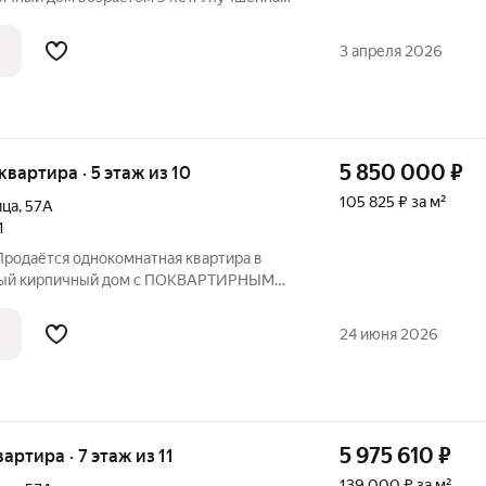
торная, кухня более 10 кв.м., огромный
чти 6 кв.м., гардеробная и два балкона!
3 апреля 2026
5 850 000
₽
 квартира · 5 этаж из 10
105 825 ₽ за м²
ица
,
57А
1
Продаётся однокомнатная квартира в
овый кирпичный дом с ПОКВАРТИРНЫМ
ашу недвижимость под реализацию.
елкой, поквартирное отопление, окна и
24 июня 2026
5 975 610
₽
вартира · 7 этаж из 11
139 000 ₽ за м²