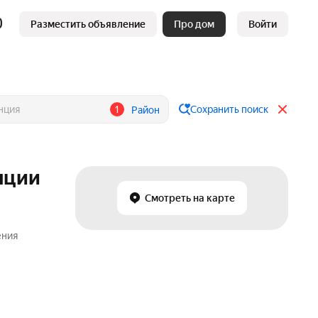
Разместить объявление
Про дом
Войти
1
Сохранить поиск
Район
нции
Смотреть на карте
ения