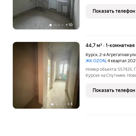
ОТОПЛЕНИЕМ! Возьмём В
Квартира с черновой отд
Показать телефон
трубы пластиковые,
+
10
44,7 м² · 1-комнатна
Курск
,
2-я Агрегатная ул
ЖК OZON
, 4 квартал 202
Номер объекта: 557425. 
Курске на Спутнике. Н
ОТОПЛЕНИЕМ! Возьмём В
Квартира с черновой отд
Показать телефон
трубы пластиковые,
+
3