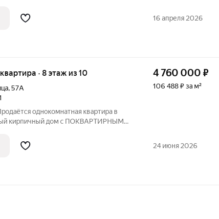
ашу недвижимость под реализацию.
елкой, поквартирное отопление, окна и
16 апреля 2026
4 760 000
₽
я квартира · 8 этаж из 10
106 488 ₽ за м²
ица
,
57А
1
Продаётся однокомнатная квартира в
овый кирпичный дом с ПОКВАРТИРНЫМ
ашу недвижимость под реализацию.
елкой, поквартирное отопление, окна и
24 июня 2026