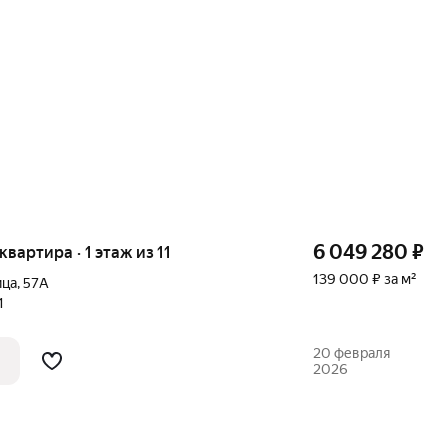
6 049 280
₽
 квартира · 1 этаж из 11
139 000 ₽ за м²
ица
,
57А
1
20 февраля
2026