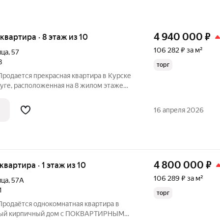
4 940 000
₽
я квартира · 8 этаж из 10
106 282 ₽ за м²
ица
,
57
8
торг
Продается прекрасная квартира в Курске
ге, расположенная на 8 жилом этаже
ческий этаж) 10 этажного дома. Общая
ет 46,48 кв.м., а кухня - 13,74 кв.м.
16 апреля 2026
4 800 000
₽
 квартира · 1 этаж из 10
106 289 ₽ за м²
ица
,
57А
1
торг
Продаётся однокомнатная квартира в
овый кирпичный дом с ПОКВАРТИРНЫМ