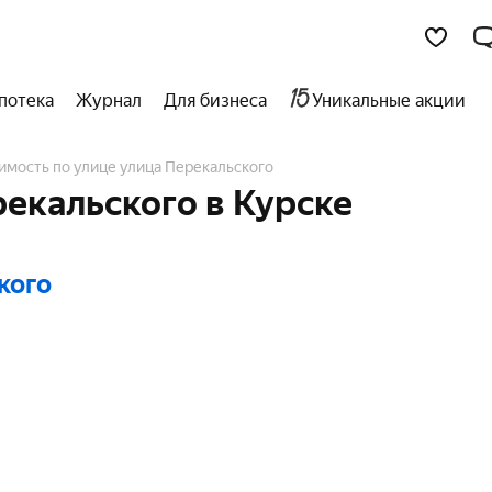
потека
Журнал
Для бизнеса
Уникальные акции
имость по улице улица Перекальского
екальского в Курске
кого