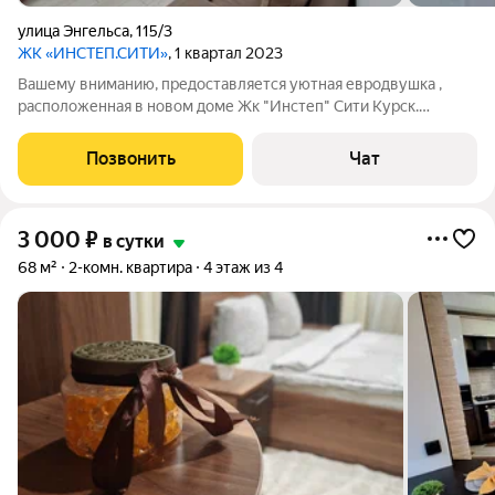
улица Энгельса
,
115/3
ЖК «ИНСТЕП.СИТИ»
, 1 квартал 2023
Вашему вниманию, предоставляется уютная евродвушка ,
расположенная в новом доме Жк "Инстеп" Сити Курск.
Заселение бесконтактное,что позволяет Вам заселиться в
любое для Вас удобное время(круглосуточно).
Позвонить
Чат
Командирoвочным предоставляются oтчетныe
3 000
₽
в сутки
68 м²
2-комн. квартира
4 этаж из 4