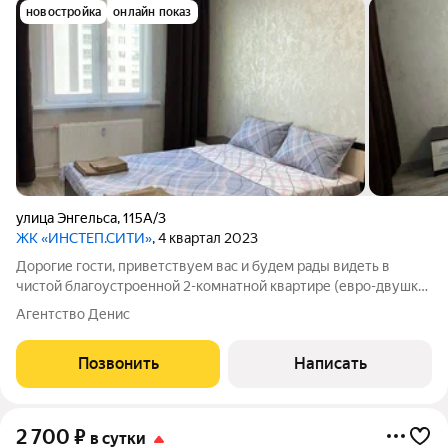
новостройка
онлайн показ
улица Энгельса
,
115А/3
ЖК «ИНСТЕП.СИТИ»
, 4 квартал 2023
Дорогие гости, приветствуем вас и будем рады видеть в
чистой благоустроенной 2-комнатной квартире (евро-двушка)
с балконом и просторной планировкой рядом с центром курска
Агентство Денис
в современном элитном жилом комплексе инстеп сити курск.
Окна выходят во двор,
Позвонить
Написать
2 700
₽
в сутки