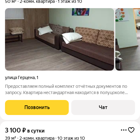
50 м²
2-комн. квартира
1 этаж из 10
улица Герцена
,
1
Предоставляем полный комплект отчётных документов по
запросу. Квартира нестандартная находится в полуцоколе
Квартира не предназначена для проведения ШУМНЫХ
МЕРОПРИЯТИЙ. Рядом Жд вокзал,
Позвонить
Чат
Аэропорт,Халино,Жуково..до центра 3 км. - 2 раздельных
3 100
₽
в сутки
39 м²
2-комн. квартира
10 этаж из 10