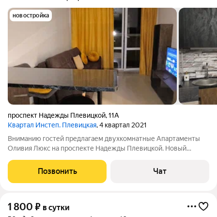
новостройка
проспект Надежды Плевицкой
,
11А
Квартал Инстеп. Плевицкая
, 4 квартал 2021
Вниманию гостей предлагаем двухкомнатные Апартаменты
Оливия Люкс на проспекте Надежды Плевицкой. Новый
экологически чистый район с удобной транспортной локацией,
окружен приовражными лесами. Дом стоит на возвышении и
Позвонить
Чат
создается ощущение, что ты
1 800
₽
в сутки