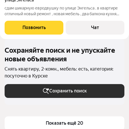
улица Энгельса
сдам шикарную евродвушку по улице Энгельса . в квартире
отличный новый ремонт , новая мебель , два балкона кухня
полностью укомплектован, два телевизора, а постельные
принадлежности, пылесос , утюг, чайник, микроволновая печь,
Позвонить
Чат
всё необходимое для
Сохраняйте поиск и не упускайте
новые объявления
Снять квартиру, 2-комн., мебель: есть, категория:
посуточно в Курске
Сохранить поиск
Показать ещё 20