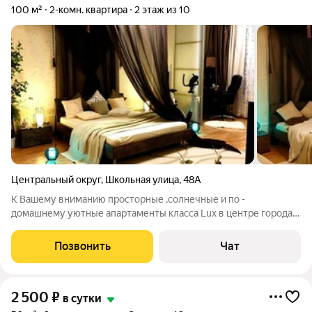
100 м²
2-комн. квартира
2 этаж из 10
Центральный округ
,
Школьная улица
,
48А
К Вашему вниманию просторные ,солнечные и по -
домашнему уютные апартаменты класса Lux в центре города.
Элитный дом расположен в экологически чистом , тихом и
престижном районе г Курска, в зелёной зоне . В 5 -ти
Позвонить
Чат
минутной доступности МегаГринн, ТРЦ
2 500
₽
в сутки