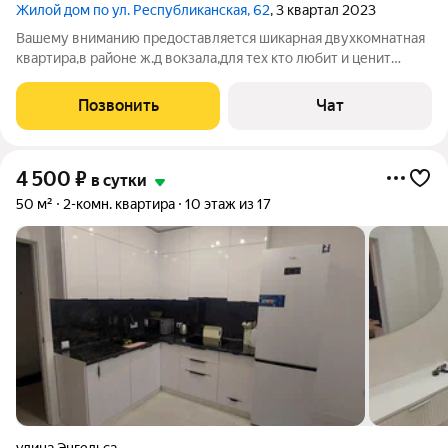
Жилой дом по ул. Республиканская, 62
, 3 квартал 2023
Вашему вниманию предоставляется шикарная двухкомнатная
квартира,в районе ж.д вокзала,для тех кто любит и ценит
комфорт!!!! Квартира расположена в 10 минутах от
ж.д.вокзала. Рядом расположен аквапарк,тц."Европа,",магазин
Позвонить
Чат
"Пятерочка,фитнес центр
4 500
₽
в сутки
50 м²
2-комн. квартира
10 этаж из 17