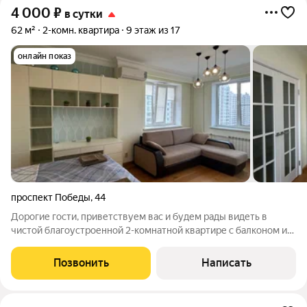
4 000
₽
в сутки
62 м²
2-комн. квартира
9 этаж из 17
онлайн показ
проспект Победы
,
44
Дорогие гости, приветствуем вас и будем рады видеть в
чистой благоустроенной 2-комнатной квартире с балконом и
просторной планировкой рядом с центром Курска Компания
гарантирует: - предоставление официальных отчетных
Позвонить
Написать
документов с кассовым чеком,