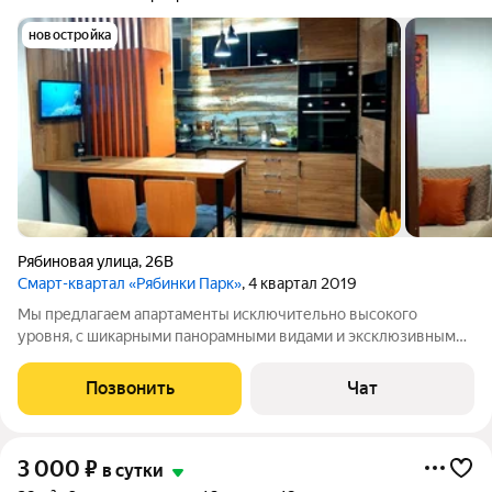
новостройка
Рябиновая улица
,
26В
Смарт-квартал «Рябинки Парк»
, 4 квартал 2019
Мы предлагаем апартаменты исключительно высокого
уровня, с шикарными панорамными видами и эксклюзивными
дизайнерскими интерьерами. Клубный квартал «Рябинки
Парк» это новый жилой элитный комплекс в престижном и
Позвонить
Чат
красивом районе города. Закрытая
3 000
₽
в сутки