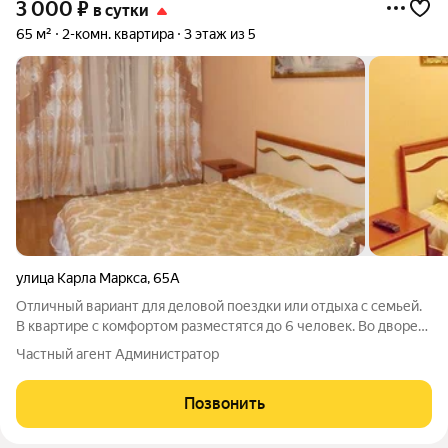
3 000
₽
в сутки
65 м²
2-комн. квартира
3 этаж из 5
улица Карла Маркса
,
65А
Отличный вариант для деловой поездки или отдыха с семьей.
В квартире с комфортом разместятся до 6 человек. Во дворе
бесплатная стоянка, так же рядом расположена платная
Частный агент Администратор
охраняемая парковка. Квартира полностью оснащена всем
необходимым: - удобные
Позвонить