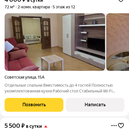
в сутки
72 м²
2-комн. квартира
5 этаж из 12
Советская улица
,
15А
Отдельные спальни Вместимость до 4 гостей Полностью
укомплектованная кухня Рабочий стол Стабильный Wi-Fi
Кондиционер ЕСТЬ ГОРЯЧАЯ ВОДА Два санузла Парковка До
ж/д вокзала 15 минут 5 мин до центра на авто
Позвонить
Написать
Благоустроенная 2-комнатная квартира
5 500
₽
в сутки