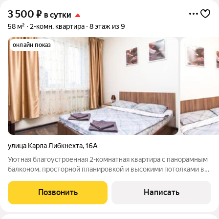
3 500
₽
в сутки
58 м²
2-комн. квартира
8 этаж из 9
онлайн показ
улица Карла Либкнехта
,
16А
Уютная благоустроенная 2-комнатная квартира с панорамным
балконом, просторной планировкой и высокими потолками в
самом центре Курска, рядом с Центральным рынком,
прекрасно подойдет для работы и отдыха Будем рады
Позвонить
Написать
командированным сотрудникам и другим