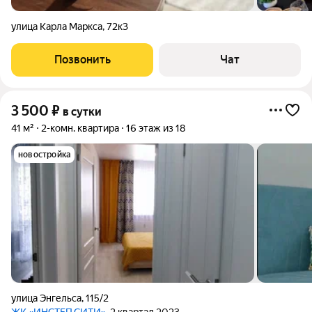
улица Карла Маркса
,
72к3
Позвонить
Чат
3 500
₽
в сутки
41 м²
2-комн. квартира
16 этаж из 18
новостройка
улица Энгельса
,
115/2