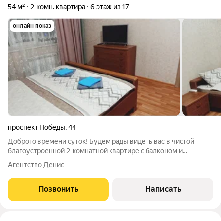
54 м²
2-комн. квартира
6 этаж из 17
онлайн показ
проспект Победы
,
44
Доброго времени суток! Будем рады видеть вас в чистой
благоустроенной 2-комнатной квартире с балконом и
просторной планировкой рядом с центром Курска Компания
Агентство Денис
посуточной аренды квартир Aday Aparts гарантирует: -
предоставление официальных отчетных
Позвонить
Написать