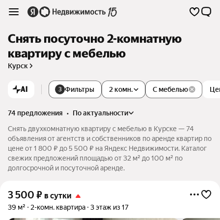
Снять посуточно 2-комнатную
квартиру с мебелью
Курск
AI
Фильтры
2 комн.
С мебелью
Це
3
74 предложения
•
по актуальности
Снять двухкомнатную квартиру с мебелью в Курске — 74
объявления от агентств и собственников по аренде квартир по
цене от 1 800 ₽ до 5 500 ₽ на Яндекс Недвижимости. Каталог
свежих предложений площадью от 32 м² до 100 м² по
долгосрочной и посуточной аренде.
3 500
₽
в сутки
39 м²
2-комн. квартира
3 этаж из 17