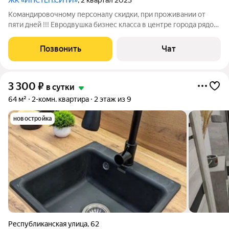
ЖК «ИНСТЕП.СИТИ»
, 2 квартал 2023
Командировочному персоналу скидки, при проживании от
пяти дней !!! Евродвушка бизнес класса в центре города рядом
находится СКК, Лента, Лемана Про, областная больница и
перинатальный центр ,wi-fi , наличный и безналичный расчёт...
Позвонить
Чат
Квартира не сдаётся
3 300
₽
в сутки
64 м²
2-комн. квартира
2 этаж из 9
новостройка
Республиканская улица
,
62