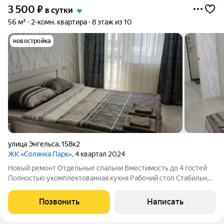
3 500
₽
в сутки
56 м²
2-комн. квартира
8 этаж из 10
новостройка
улица Энгельса
,
158к2
ЖК «Солянка Парк»
, 4 квартал 2024
Новый ремонт Отдельные спальни Вместимость до 4 гостей
Полностью укомплектованная кухня Рабочий стол Стабильный
Wi-Fi Бесконтактное заселение 10 мин до центра Бесплатная
парковка у дома Просторная 2-комнатная квартира в новом
Позвонить
Написать
ЖК "Coлянкa