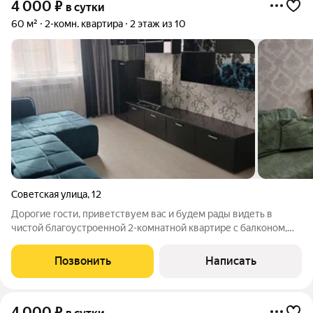
4 000
₽
в сутки
60 м²
2-комн. квартира
2 этаж из 10
Советская улица
,
12
Дорогие гости, приветствуем вас и будем рады видеть в
чистой благоустроенной 2-комнатной квартире с балконом,
просторной планировкой и высокими потолками в
центральном округе Курска . Окна выходят в тихий двор, а не
Позвонить
Написать
на проезжую часть - ваш отдых
4 000
₽