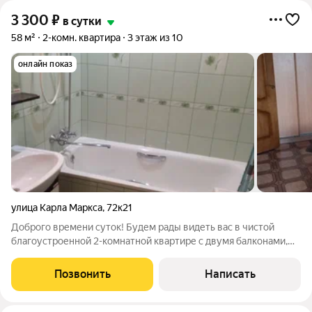
3 300
₽
в сутки
58 м²
2-комн. квартира
3 этаж из 10
онлайн показ
улица Карла Маркса
,
72к21
Доброго времени суток! Будем рады видеть вас в чистой
благоустроенной 2-комнатной квартире с двумя балконами,
просторной планировкой и высокими потолками в
центральном районе Курска Компания посуточной аренды
Позвонить
Написать
квартир Aday Aparts гарантирует: -