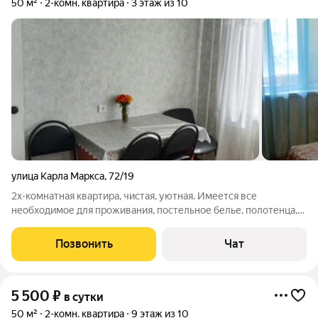
50 м²
2-комн. квартира
3 этаж из 10
улица Карла Маркса
,
72/19
2х-комнатная квартира, чистая, уютная. Имеется все
необходимое для проживания, постельное белье, полотенца,
посуда, телевизоры. Собственник, фото 100%. Центр города.
На вечеринки и мероприятия НЕ СДАЕТСЯ.
Позвонить
Чат
5 500
₽
в сутки
50 м²
2-комн. квартира
9 этаж из 10