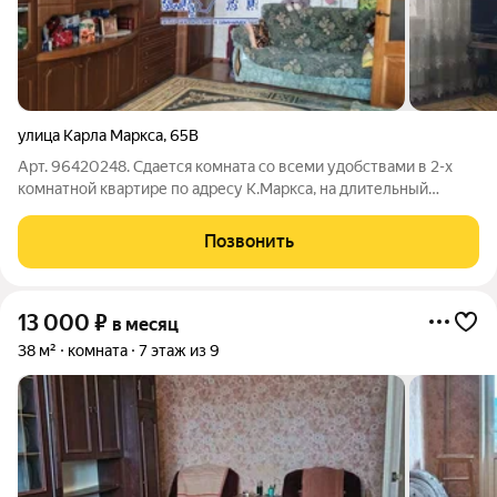
улица Карла Маркса
,
65В
Арт. 96420248. Сдается комната со всеми удобствами в 2-х
комнатной квартире по адресу К.Маркса, на длительный
срок(для заселения рассматривают одинокую женщину 45-65
лет, без вредных привычек) Предоставляются все удобства
Позвонить
для проживания: спальное
13 000
₽
в месяц
38 м²
комната
7 этаж из 9