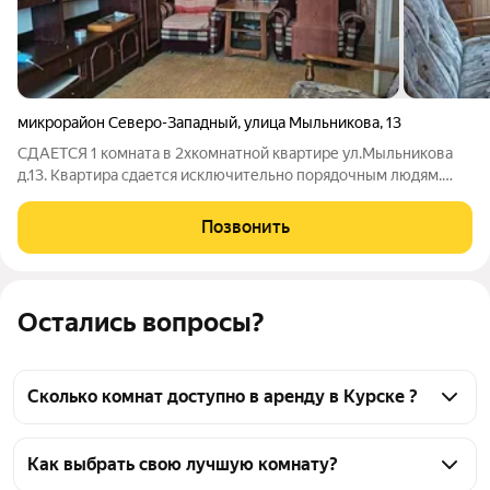
микрорайон Северо-Западный
,
улица Мыльникова
,
13
СДАЕТСЯ 1 комната в 2хкомнатной квартире ул.Мыльникова
д.13. Квартира сдается исключительно порядочным людям.
Квартира меблированная (диван, стенка, 2кресла, кухонный
гарнитур, стиральная машинка, холодильник,
Позвонить
телевизор,микроволновая печь). Все фото
Остались вопросы?
Сколько комнат доступно в аренду в Курске ?
На Яндекс Недвижимости в Курске доступно в 
аренду 10 комнат, из них 1 объявление от 
Как выбрать свою лучшую комнату?
собственников, 4 объявления от агентств