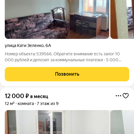
улица Кати Зеленко
,
6А
Номер объекта: 539566. Обратите внимание есть залог 10
000 рублей и депозит за коммунальные платежи - 5 000
рублей Сдаётся КОМНАТА в 4х комнатной квартире. Ждём
студента любого ВУЗа, без вредных привычек. В других
Позвонить
комнатах живут студенты.
12 000
₽
в месяц
12 м²
комната
7 этаж из 9