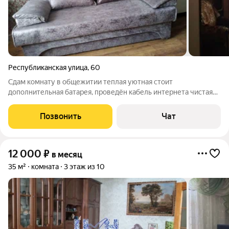
Республиканская улица
,
60
Сдам комнату в общежитии теплая уютная стоит
дополнительная батарея, проведён кабель интернета чистая
уютная, стиральная машина работает я собственник
коммунальные услуги включены в оплату за комнату,без
Позвонить
Чат
процентов и залогов
12 000
₽
в месяц
35 м²
комната
3 этаж из 10