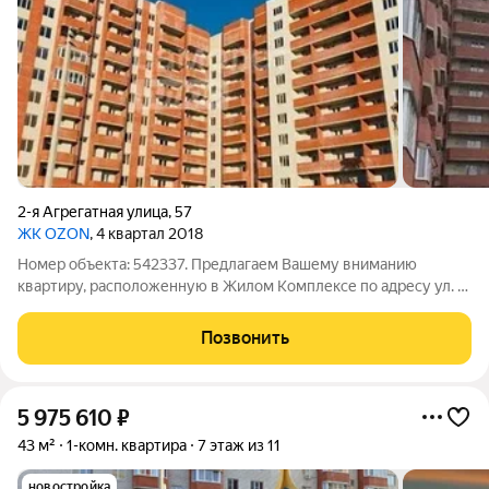
2-я Агрегатная улица
,
57
ЖК OZON
, 4 квартал 2018
Номер объекта: 542337. Предлагаем Вашему вниманию
квартиру, расположенную в Жилом Комплексе по адресу ул. 2-
я Агрегатная, 57А. Кирпично-монолитный дом с поквартирным
отоплением и предчистовой отделкой. Дом уже введен в
Позвонить
эксплуатацию. Работаем со всеми
5 975 610
₽
43 м²
1-комн. квартира
7 этаж из 11
новостройка