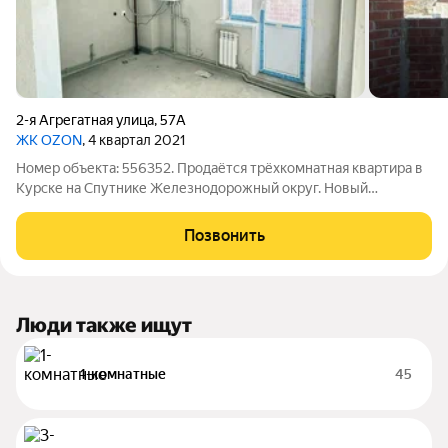
2-я Агрегатная улица
,
57А
ЖК OZON
, 4 квартал 2021
Номер объекта: 556352. Продаётся трёхкомнатная квартира в
Курске на Спутнике Железнодорожный округ. Новый
кирпичный дом с ПОКВАРТИРНЫМ ОТОПЛЕНИЕМ! Возьмём
Вашу недвижимость под реализацию. Квартира с
Позвонить
предчистовой отделкой, поквартирное отопление,
Люди также ищут
1-комнатные
45