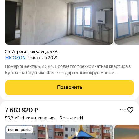
2-я Агрегатная улица
,
57А
ЖК OZON
, 4 квартал 2021
Номер объекта: 551084. Продаётся трёхкомнатная квартира в
Курске на Спутнике Железнодорожный округ. Новый
кирпичный дом с ПОКВАРТИРНЫМ ОТОПЛЕНИЕМ! Возьмём
Вашу недвижимость под реализацию. Квартира с черновой
Позвонить
отделкой, поквартирное отопление, окна и
7 683 920
₽
55,3 м²
1-комн. квартира
5 этаж из 11
новостройка