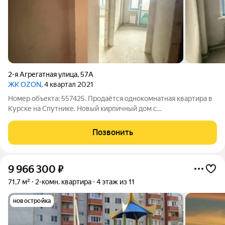
2-я Агрегатная улица
,
57А
ЖК OZON
, 4 квартал 2021
Номер объекта: 557425. Продаётся однокомнатная квартира в
Курске на Спутнике. Новый кирпичный дом с
ПОКВАРТИРНЫМ ОТОПЛЕНИЕМ! Возьмём Вашу
недвижимость под реализацию. Квартира с черновой
Позвонить
отделкой, поквартирное отопление, окна и трубы
пластиковые,
9 966 300
₽
71,7 м²
2-комн. квартира
4 этаж из 11
новостройка