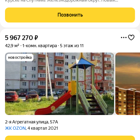
Курске на Спутнике Железнодорожный округ. Новый
кирпичный дом с ПОКВАРТИРНЫМ ОТОПЛЕНИЕМ! Возьмём
Вашу недвижимость под реализацию. Квартира не угловая с
Позвонить
черновой отделкой, окна и трубы
5 967 270
₽
42,9 м²
1-комн. квартира
5 этаж из 11
новостройка
2-я Агрегатная улица
,
57А
ЖК OZON
, 4 квартал 2021