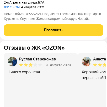
2-я Агрегатная улица
,
57А
ЖК OZON
, 4 квартал 2021
Номер объекта: 555264. Продаётся трёхкомнатная квартира в
Курске на Спутнике Железнодорожный округ. Новый
кирпичный дом с ПОКВАРТИРНЫМ ОТОПЛЕНИЕМ! Возьмём
Вашу недвижимость под реализацию. Квартира с черновой
Позвонить
отделкой, поквартирное отопление, окна и
Отзывы о ЖК «OZON»
Руслан Старокожев
Анаста
26 августа 2024
Ничего хорошева
Хороший комп
нереальный👍