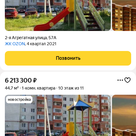
2-я Агрегатная улица
,
57А
ЖК OZON
, 4 квартал 2021
Позвонить
6 213 300
₽
44,7 м²
1-комн. квартира
10 этаж из 11
новостройка