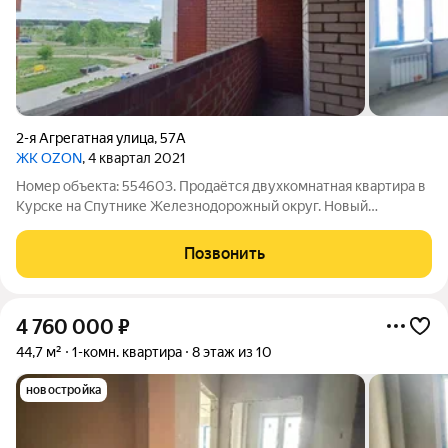
2-я Агрегатная улица
,
57А
ЖК OZON
, 4 квартал 2021
Номер объекта: 554603. Продаётся двухкомнатная квартира в
Курске на Спутнике Железнодорожный округ. Новый
кирпичный дом с ПОКВАРТИРНЫМ ОТОПЛЕНИЕМ! Возьмём
Вашу недвижимость под реализацию. Квартира не угловая с
Позвонить
черновой отделкой, поквартирное
4 760 000
₽
44,7 м²
1-комн. квартира
8 этаж из 10
новостройка