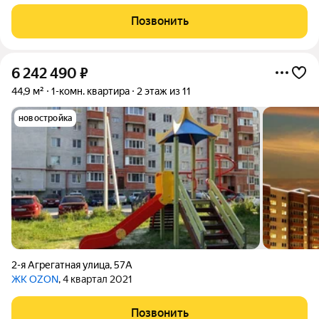
ПОКВАРТИРНЫМ ОТОПЛЕНИЕМ! Возьмём Вашу
недвижимость под реализацию. Квартира с черновой
Позвонить
отделкой, поквартирное отопление, окна и трубы
пластиковые,
6 242 490
₽
44,9 м²
1-комн. квартира
2 этаж из 11
новостройка
2-я Агрегатная улица
,
57А
ЖК OZON
, 4 квартал 2021
Позвонить