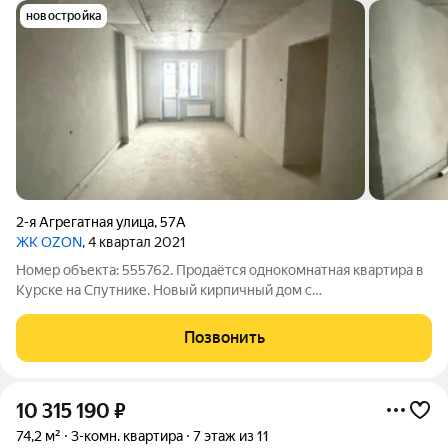
новостройка
2-я Агрегатная улица
,
57А
ЖК OZON
, 4 квартал 2021
Номер объекта: 555762. Продаётся однокомнатная квартира в
Курске на Спутнике. Новый кирпичный дом с
ПОКВАРТИРНЫМ ОТОПЛЕНИЕМ! Возьмём Вашу
недвижимость под реализацию. Квартира с черновой
Позвонить
отделкой, поквартирное отопление, окна и трубы
пластиковые,
10 315 190
₽
74,2 м²
3-комн. квартира
7 этаж из 11