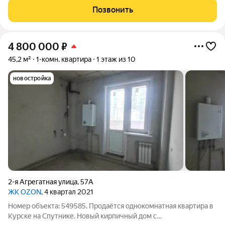
этажного дома. Общая площадь квартиры составляет 46,48
Позвонить
кв.м., а кухня - 13,74 кв.м. Сейчас
4 800 000
₽
45,2 м²
1-комн. квартира
1 этаж из 10
новостройка
2-я Агрегатная улица
,
57А
ЖК OZON
, 4 квартал 2021
Номер объекта: 549585. Продаётся однокомнатная квартира в
Курске на Спутнике. Новый кирпичный дом с