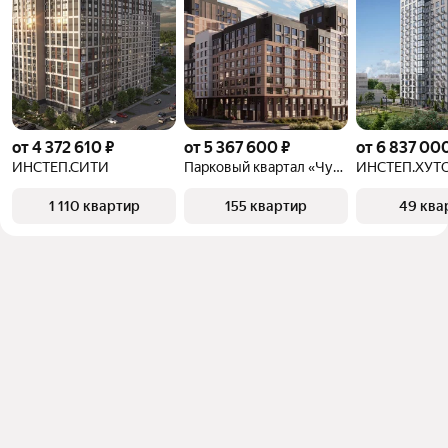
от 4 372 610 ₽
от 5 367 600 ₽
от 6 837 00
ИНСТЕП.СИТИ
Парковый квартал «Чувства
ИНСТЕП.ХУТ
1 110 квартир
155 квартир
49 ква