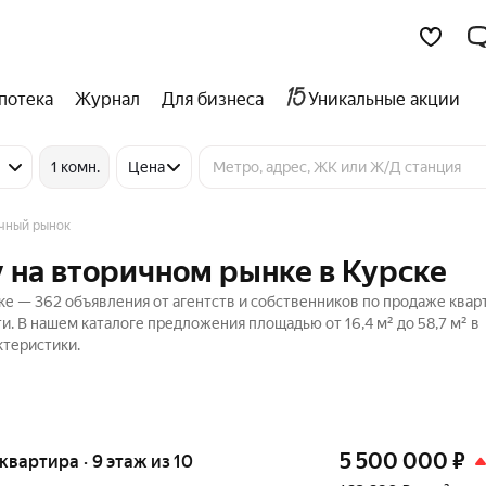
потека
Журнал
Для бизнеса
Уникальные акции
1 комн.
Цена
чный рынок
 на вторичном рынке в Курске
е — 362 объявления от агентств и собственников по продаже квар
и. В нашем каталоге предложения площадью от 16,4 м² до 58,7 м² в
ктеристики.
5 500 000
₽
 квартира · 9 этаж из 10