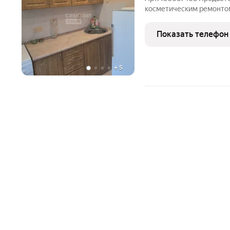
косметическим ремонтом Дом: Кирпичный, 1983 го
Находится на четвёртом 
Закрытый двор. Парковочное место за шлагбаумом. Есть газ.
Показать телефон
Любая форма
+
5