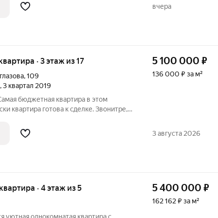
и. Вблизи вся необходимая
вчера
й сад
5 100 000
₽
 квартира · 3 этаж из 17
136 000 ₽ за м²
глазова
,
109
, 3 квартал 2019
Самая бюджетная квартира в этом
ки квартира готова к сделке. Звонитре,
!
3 августа 2026
5 400 000
₽
 квартира · 4 этаж из 5
162 162 ₽ за м²
я уютная однокомнатая квартира с