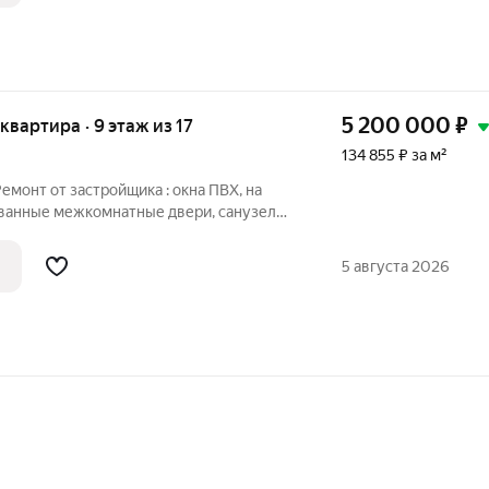
5 200 000
₽
 квартира · 9 этаж из 17
134 855 ₽ за м²
емонт от застройщика : окна ПВХ, на
ванные межкомнатные двери, санузел
таллическая дверь. Документы готовы.
воре. Без обременений. Подходит под
5 августа 2026