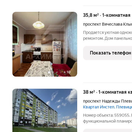
35,8 м² · 1-комнатная
проспект Вячеслава Клы
Продается уютная однок
ремонтом. Дом панельног
обеспечивает современн
проживания. Окна выходя
Показать телефон
площадка, создавая ком
+
10
38 м² · 1-комнатная 
проспект Надежды Плев
Квартал Инстеп. Плевиц
Номер объекта: 559055. 
функциональной планиро
спальня и просторная кух