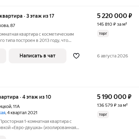
5 220 000
₽
 квартира · 3 этаж из 17
145 810 ₽ за м²
кова
,
87
торг
омнатная квартира с косметическим
о типа построен в 2013 году, что
ую инфраструктуру и удобство
т во двор, где расположена детская
Написать в чат
6 августа 2026
фортную
5 190 000
₽
квартира · 4 этаж из 10
136 579 ₽ за м²
ицкой
,
11А
кая
, 4 квартал 2021
торг
Просторная 1-комнатная квартира с
вкой «Евро-двушка» (изолированная
ня-гостиная) на 4 этаже 10-этажного