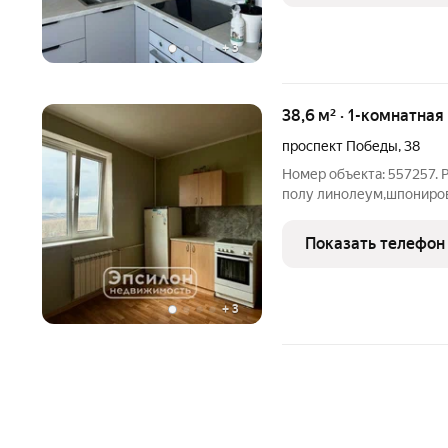
+
3
38,6 м² · 1-комнатная
проспект Победы
,
38
Номер объекта: 557257. Р
полу линолеум,шпониро
раздельный, входная ме
Полная стоимость в дого
Показать телефон
любой вид
+
3