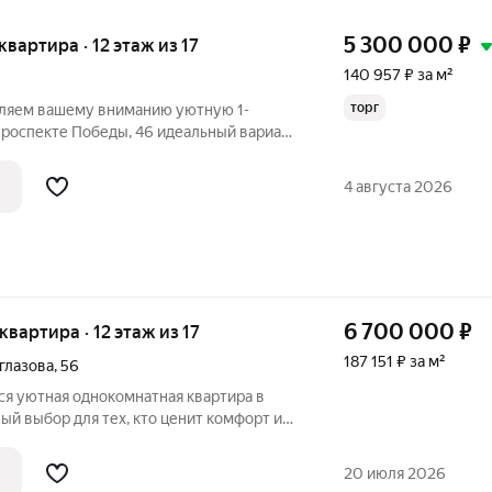
5 300 000
₽
 квартира · 12 этаж из 17
140 957 ₽ за м²
торг
вляем вашему вниманию уютную 1-
Победы, 46 идеальный вариант
ли выгодной инвестиции! Особенности
а 12 этаже, откуда открывается
4 августа 2026
6 700 000
₽
 квартира · 12 этаж из 17
187 151 ₽ за м²
глазова
,
56
ся уютная однокомнатная квартира в
ый выбор для тех, кто ценит комфорт и
. Квартира находится в стильном жилом
ми удобствами. В квартире выполнен
20 июля 2026