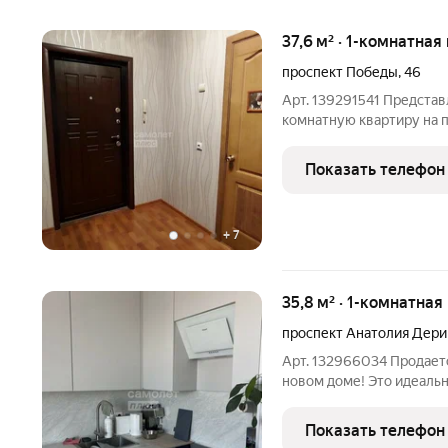
37,6 м² · 1-комнатная
проспект Победы
,
46
Арт. 139291541 Предста
комнатную квартиру на проспекте 
для комфортной жизни и
квартиры: Расположена н
Показать телефон
спокойный вид во двор.
+
7
35,8 м² · 1-комнатная
проспект Анатолия Дери
Арт. 132966034 Продает
новом доме! Это идеальн
высокое качество жизни
комплексе с современны
Показать телефон
свежий