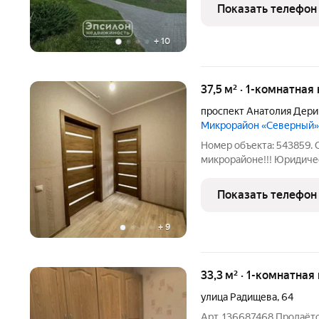
дома 2021 года постройк
Показать телефон
инфраструктура: Детски
+
10
37,5 м² · 1-комнатная
проспект Анатолия Дери
Микрорайон «Северный»
Номер объекта: 543859. 
микрорайоне!!! Юридичес
осенью цены будут рости
Показать телефон
+
9
33,3 м² · 1-комнатная
улица Радищева
,
64
Арт. 136687468 Продаётс