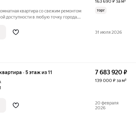
163 690 ₽ за м²
торг
комнатная квартира со свежим ремонтом
ой доступности в любую точку города.
, что гарантирует горячую воду круглый
атуру батарей и значительную экономию
31 июля 2026
7 683 920
₽
 квартира · 5 этаж из 11
139 000 ₽ за м²
А
1
20 февраля
2026