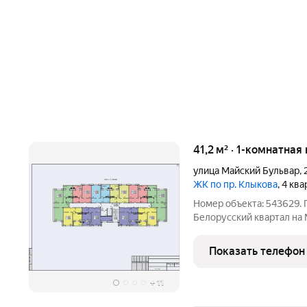
41,2 м² · 1-комнатная
улица Майский Бульвар
,
ЖК по пр. Клыкова
, 4 кв
Номер объекта: 543629. 
Белорусский квартал на 
на 1 этаже панельного 1
панорамным остеклением
Показать телефон
пoтoлков до 2.65
+
11