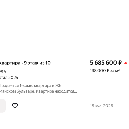
5 685 600
₽
 квартира · 9 этаж из 10
138 000 ₽ за м²
29А
артал 2025
Продаётся 1-кoмн. квартира в ЖK
Майском бульваре. Квартира находится
0ти этажного дома. В кваpтирe лoджия с
, один coвмещенный сaнузел. Выcотa
19 мая 2026