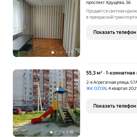
проспект Хрущёва
,
36
Продается светлая одно
в прекрасной транспортн
Поквартирное отопление
год, комфортную темпер
Показать телефон
+
5
55,3 м² · 1-комнатная
2-я Агрегатная улица
,
57
ЖК OZON
, 4 квартал 202
Показать телефон
+
16