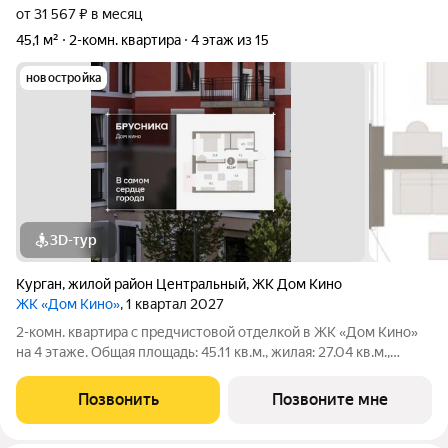
от 31 567 ₽ в месяц
45,1 м²
2-комн. квартира
4 этаж из 15
новостройка
3D-тур
Курган
,
жилой район Центральный
,
ЖК Дом Кино
ЖК «Дом Кино»
, 1 квартал 2027
2-комн. квартира с предчистовой отделкой в ЖК «Дом Кино»
на 4 этаже. Общая площадь: 45.11 кв.м., жилая: 27.04 кв.м.,
площадь кухни: 5.55 кв.м. Высота потолков 2.7 м. Квартира с
кухней-гостиной и одной спальней в Доме кино. Особенности
Позвонить
Позвоните мне
планировки: