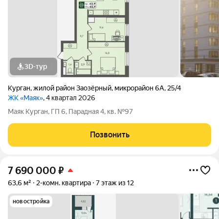
3D-тур
Курган
,
жилой район Заозёрный
,
микрорайон 6А
,
25/4
ЖК «Маяк»
, 4 квартал 2026
Маяк Курган, ГП 6, Парадная 4, кв. №97
Позвонить
7 690 000
₽
63,6 м²
2-комн. квартира
7 этаж из 12
новостройка