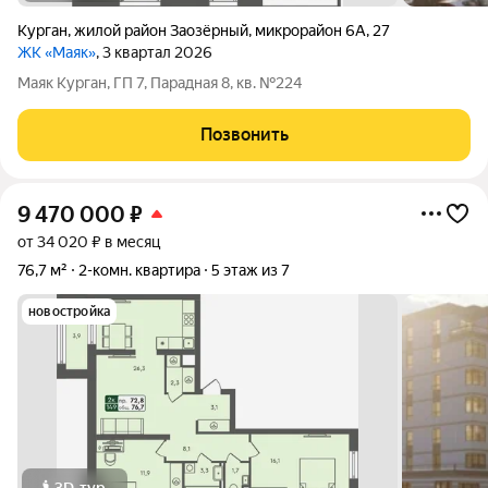
Курган
,
жилой район Заозёрный
,
микрорайон 6А
,
27
ЖК «Маяк»
, 3 квартал 2026
Маяк Курган, ГП 7, Парадная 8, кв. №224
Позвонить
9 470 000
₽
от 34 020 ₽ в месяц
76,7 м²
2-комн. квартира
5 этаж из 7
новостройка