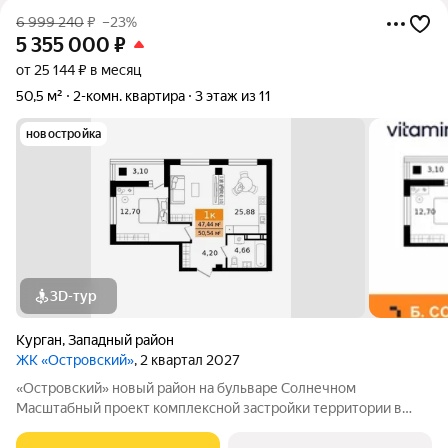
6 999 240
₽
–23%
5 355 000
₽
от 25 144 ₽ в месяц
50,5 м²
2-комн. квартира
3 этаж из 11
новостройка
3D-тур
Курган
,
Западный район
ЖК «Островский»
, 2 квартал 2027
«Островский» новый район на бульваре Солнечном
Масштабный проект комплексной застройки территории в
динамично развивающемся районе Кургана, вблизи парка