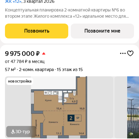
ЖК «12»
, 3 квартал 2026
Концептуальная планировка 2-комнатной квартиры №6 во
втором этапе Жилого комплекса «12» идеальное место для
комфортной жизни! Гармоничная организация пространства:
просторная кухня-гостиная (15,5м2), ниша под встроенные
Позвонить
Позвоните мне
шкафы. В квартире увеличенные
9 975 000
₽
от 47 784 ₽ в месяц
57 м²
2-комн. квартира
15 этаж из 15
новостройка
3D-тур