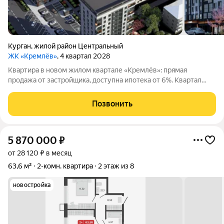
Курган
,
жилой район Центральный
ЖК «Кремлёв»
, 4 квартал 2028
Квартира в новом жилом квартале «Кремлёв»: прямая
продажа от застройщика, доступна ипотека от 6%. Квартал
находится в перспективном центральном районе в месте, где
сходятся несколько крупных улиц. Рядом есть всё
Позвонить
необходимое для комфортной жизни:
5 870 000
₽
от 28 120 ₽ в месяц
63,6 м²
2-комн. квартира
2 этаж из 8
новостройка