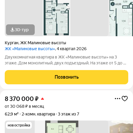
3D-тур
Курган
,
ЖК Малиновые высоты
ЖК «Малиновые высоты»
, 4 квартал 2026
Двухкомнатная квартира в ЖК «Малиновые высоты» на 3
этаже. Дом монолитный, двух подъездный. На этаже от 5 до 7
квартир. Секции с переменной этажностью от 9 до 12 этажей.
Оформление сделки по договору долевого участия. ЖК
Позвонить
«Малиновые высоты»
8 370 000
₽
от 30 068 ₽ в месяц
62,9 м²
2-комн. квартира
3 этаж из 7
новостройка