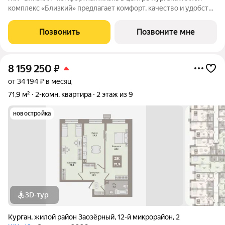
комплекс «Близкий» предлагает комфорт, качество и удобство
повседневной жизни. Расположение в центральной части в
шаговой доступности: детские сады, школы, магазины, парки,
Позвонить
Позвоните мне
музеи, театры,
8 159 250
₽
от 34 194 ₽ в месяц
71,9 м²
2-комн. квартира
2 этаж из 9
новостройка
3D-тур
Курган
,
жилой район Заозёрный
,
12-й микрорайон
,
2