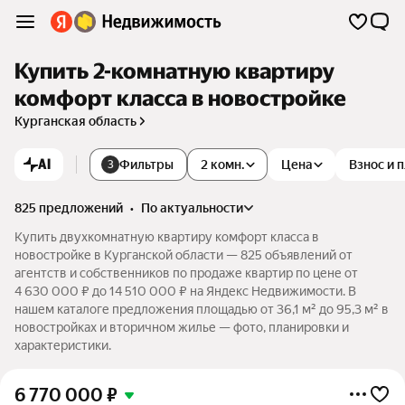
Купить 2-комнатную квартиру
комфорт класса в новостройке
Курганская область
AI
Фильтры
2 комн.
Цена
Взнос и 
3
825 предложений
•
по актуальности
Купить двухкомнатную квартиру комфорт класса в
новостройке в Курганской области — 825 объявлений от
агентств и собственников по продаже квартир по цене от
4 630 000 ₽ до 14 510 000 ₽ на Яндекс Недвижимости. В
нашем каталоге предложения площадью от 36,1 м² до 95,3 м² в
новостройках и вторичном жилье — фото, планировки и
характеристики.
6 770 000
₽