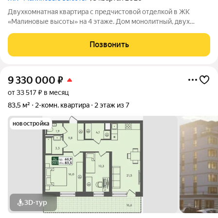
Двухкомнатная квартира с предчистовой отделкой в ЖК
«Малиновые высоты» на 4 этаже. Дом монолитный, двух
подъездный. На этаже от 5 до 12 квартир. Окончание
строительства - 3 квартал 2026 года. Оформление сделки по
Позвонить
договору долевого участия. ЖК
9 330 000
₽
от 33 517 ₽ в месяц
83,5 м²
2-комн. квартира
2 этаж из 7
новостройка
3D-тур