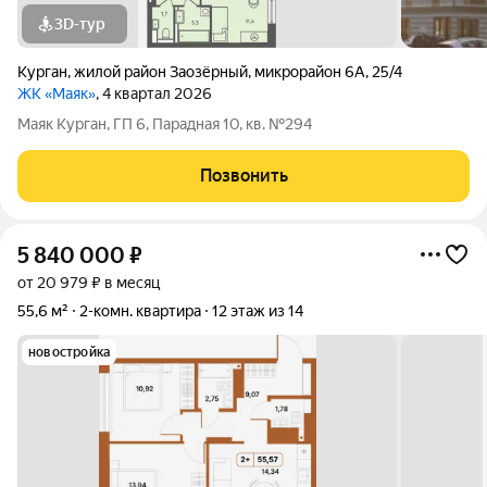
3D-тур
Курган
,
жилой район Заозёрный
,
микрорайон 6А
,
25/4
ЖК «Маяк»
, 4 квартал 2026
Маяк Курган, ГП 6, Парадная 10, кв. №294
Позвонить
5 840 000
₽
от 20 979 ₽ в месяц
55,6 м²
2-комн. квартира
12 этаж из 14
новостройка