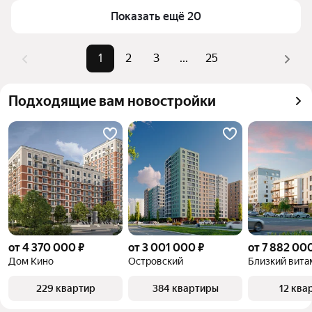
Показать ещё 20
1
2
3
...
25
Подходящие вам новостройки
от 4 370 000 ₽
от 3 001 000 ₽
от 7 882 00
Дом Кино
Островский
229 квартир
384 квартиры
12 ква