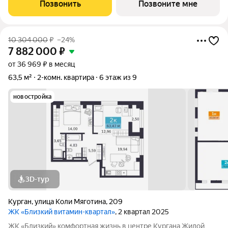
«Царёво городище». На территории комплекса запланированы
Позвонить
Позвоните мне
жилые дома с уникальными планировками,
10 304 000
₽
–24%
7 882 000
₽
от 36 969 ₽ в месяц
63,5 м²
2-комн. квартира
6 этаж из 9
новостройка
3D-тур
Курган
,
улица Коли Мяготина
,
209
ЖК «Близкий витамин-квартал»
, 2 квартал 2025
ЖК «Близкий» комфортная жизнь в центре Кургана Жилой