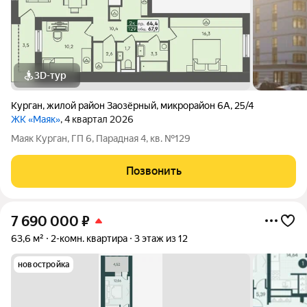
3D-тур
Курган
,
жилой район Заозёрный
,
микрорайон 6А
,
25/4
ЖК «Маяк»
, 4 квартал 2026
Маяк Курган, ГП 6, Парадная 4, кв. №129
Позвонить
7 690 000
₽
63,6 м²
2-комн. квартира
3 этаж из 12
новостройка