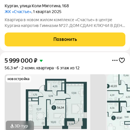
Курган
,
улица Коли Мяготина
,
168
ЖК «Счастье»
, 1 квартал 2025
Квартира в новом жилом комплексе «Счастье» в центре
Кургана напротив Гимназии №27. ДОМ СДАН! КЛЮЧИ В ДЕНЬ
СДЕЛКИ! ИПОТЕКА ДЛЯ ВСЕХ 12% СЕМЕЙНАЯ ИПОТЕКА 3,5%
ПРОДАЖА НАПРЯМУЮ ОТ ЗАСТРОЙЩИКА СК АТЛАНТ. 12
Позвонить
ЛЕТ НА РЫНКЕ НЕДВИЖИМОСТИ КУРГАНА. Дом
5 999 000
₽
56,3 м²
2-комн. квартира
6 этаж из 12
новостройка
3D-тур