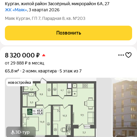
Курган
,
жилой район Заозёрный
,
микрорайон 6А
,
27
ЖК «Маяк»
, 3 квартал 2026
Маяк Курган, ГП 7, Парадная 8, кв. №203
Позвонить
8 320 000
₽
от 29 888 ₽ в месяц
65,8 м²
2-комн. квартира
5 этаж из 7
новостройка
3D-тур