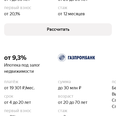
первый взнос
стаж
от 20,1%
от 12 месяцев
Рассчитать
от 9,3%
Ипотека под залог
недвижимости
платёж
сумма
п
от 19 301 ₽/мес.
до 30 млн ₽
Б
В
срок
возраст
С
от 4 до 20 лет
от 20 до 70 лет
С
первый взнос
стаж