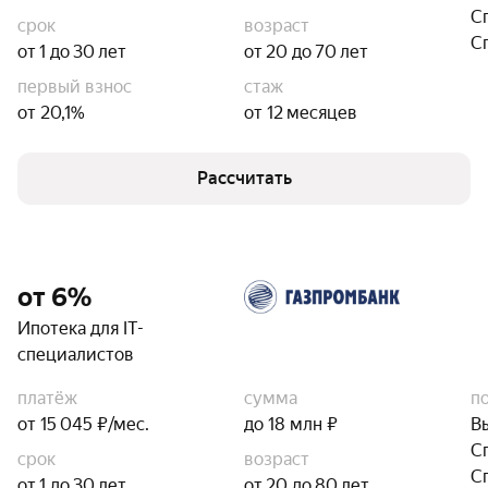
С
срок
возраст
С
от 1 до 30 лет
от 20 до 70 лет
первый взнос
стаж
от 20,1%
от 12 месяцев
Рассчитать
от 6%
Ипотека для IT-
специалистов
платёж
сумма
п
от 15 045 ₽/мес.
до 18 млн ₽
В
С
срок
возраст
С
от 1 до 30 лет
от 20 до 80 лет