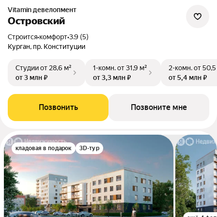
Vitamin девелопмент
Островский
Строится
•
комфорт
•
3.9 (5)
Курган, пр. Конституции
Студии
от 28,6 м²
1-комн.
от 31,9 м²
2-комн.
от 50,5
от 3 млн ₽
от 3,3 млн ₽
от 5,4 млн ₽
Позвонить
Позвоните мне
кладовая в подарок
3D-тур