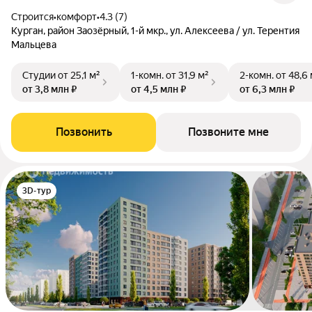
Строится
•
комфорт
•
4.3 (7)
Курган, район Заозёрный, 1-й мкр., ул. Алексеева / ул. Терентия
Мальцева
Студии
от 25,1 м²
1-комн.
от 31,9 м²
2-комн.
от 48,6 
от 3,8 млн ₽
от 4,5 млн ₽
от 6,3 млн ₽
Позвонить
Позвоните мне
3D-тур