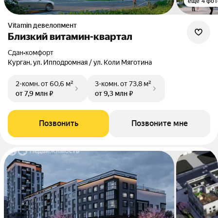
ещё 4 фот
Vitamin девелопмент
Близкий витамин-квартал
Сдан
•
комфорт
Курган, ул. Ипподромная / ул. Коли Мяготина
2-комн.
от 60,6 м²
3-комн.
от 73,8 м²
от 7,9 млн ₽
от 9,3 млн ₽
Позвонить
Позвоните мне