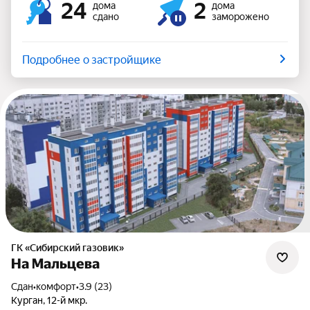
24
2
дома
дома
сдано
заморожено
Подробнее о застройщике
ГК «Сибирский газовик»
На Мальцева
Сдан
•
комфорт
•
3.9 (23)
Курган, 12-й мкр.