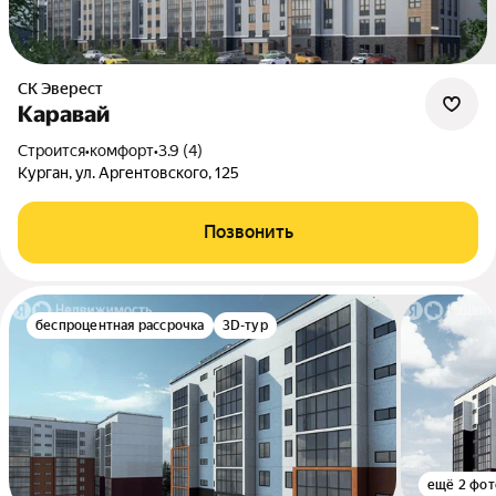
СК Эверест
Каравай
Строится
•
комфорт
•
3.9 (4)
Курган, ул. Аргентовского, 125
Позвонить
беспроцентная рассрочка
3D-тур
ещё 2 фот