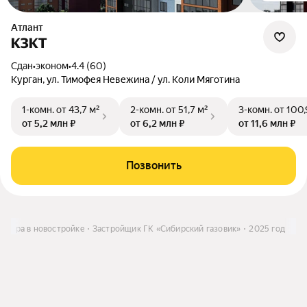
Атлант
КЗКТ
Сдан
•
эконом
•
4.4 (60)
Курган, ул. Тимофея Невежина / ул. Коли Мяготина
1-комн.
от 43,7 м²
2-комн.
от 51,7 м²
3-комн.
от 100,
от 5,2 млн ₽
от 6,2 млн ₽
от 11,6 млн ₽
Позвонить
артира в новостройке
Застройщик ГК «Сибирский газовик»
2025 год