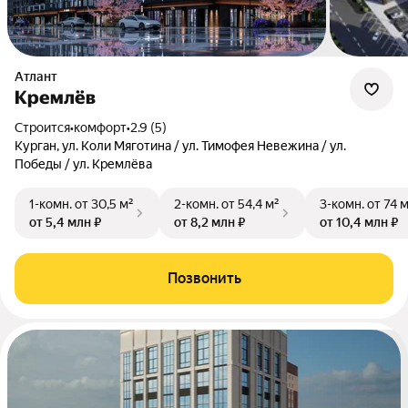
Атлант
Кремлёв
Строится
•
комфорт
•
2.9 (5)
Курган, ул. Коли Мяготина / ул. Тимофея Невежина / ул.
Победы / ул. Кремлёва
1-комн.
от 30,5 м²
2-комн.
от 54,4 м²
3-комн.
от 74 
от 5,4 млн ₽
от 8,2 млн ₽
от 10,4 млн ₽
Позвонить