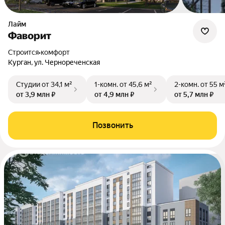
Лайм
Фаворит
Строится
•
комфорт
Курган, ул. Чернореченская
Студии
от 34,1 м²
1-комн.
от 45,6 м²
2-комн.
от 55 м
от 3,9 млн ₽
от 4,9 млн ₽
от 5,7 млн ₽
Позвонить