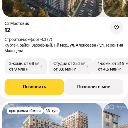
СЗ Мостовик
12
Строится
•
комфорт
•
4.3 (7)
Курган, район Заозёрный, 1-й мкр., ул. Алексеева / ул. Терентия
Мальцева
3-комн.
от 68 м²
Студии
от 25,1 м²
1-комн.
от 31,9 
от 9 млн ₽
от 3,8 млн ₽
от 4,5 млн ₽
Позвонить
Позвоните мне
программа обмена
3D-тур