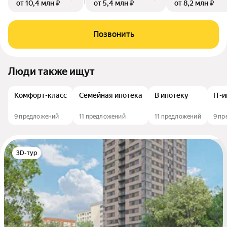
от 10,4 млн ₽
от 5,4 млн ₽
от 8,2 млн ₽
Позвонить
Люди также ищут
Комфорт-класс
Семейная ипотека
В ипотеку
IT-
9 предложений
11 предложений
11 предложений
9 п
3D-тур