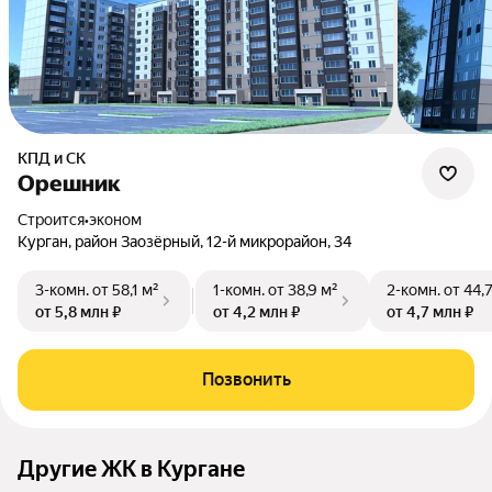
КПД и СК
Орешник
Строится
•
эконом
Курган, район Заозёрный, 12-й микрорайон, 34
3-комн.
от 58,1 м²
1-комн.
от 38,9 м²
2-комн.
от 44,
от 5,8 млн ₽
от 4,2 млн ₽
от 4,7 млн ₽
Позвонить
Другие ЖК в Кургане