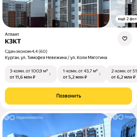
ещё 2 фот
Атлант
КЗКТ
Сдан
•
эконом
•
4.4 (60)
Курган, ул. Тимофея Невежина / ул. Коли Мяготина
3-комн.
от 100,9 м²
1-комн.
от 43,7 м²
2-комн.
от 51
от 11,6 млн ₽
от 5,2 млн ₽
от 6,2 млн ₽
Позвонить