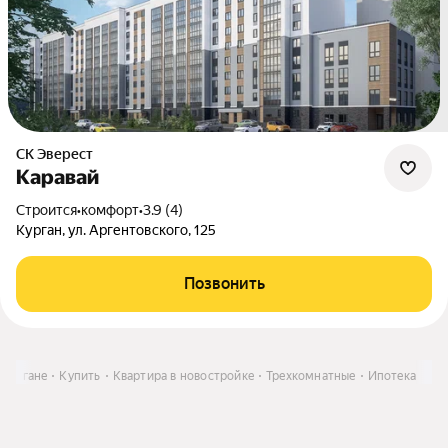
СК Эверест
Каравай
Строится
•
комфорт
•
3.9 (4)
Курган, ул. Аргентовского, 125
Позвонить
 Кургане
Купить
Квартира в новостройке
Трехкомнатные
Ипотека