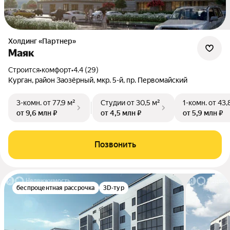
Холдинг «Партнер»
Маяк
Строится
•
комфорт
•
4.4 (29)
Курган, район Заозёрный, мкр. 5-й, пр. Первомайский
3-комн.
от 77,9 м²
Студии
от 30,5 м²
1-комн.
от 43,
от 9,6 млн ₽
от 4,5 млн ₽
от 5,9 млн ₽
Позвонить
беспроцентная рассрочка
3D-тур