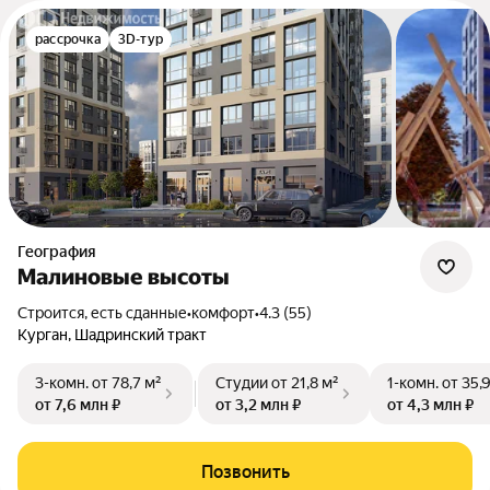
рассрочка
3D-тур
География
Малиновые высоты
Строится, есть сданные
•
комфорт
•
4.3 (55)
Курган, Шадринский тракт
3-комн.
от 78,7 м²
Студии
от 21,8 м²
1-комн.
от 35,
от 7,6 млн ₽
от 3,2 млн ₽
от 4,3 млн ₽
Позвонить