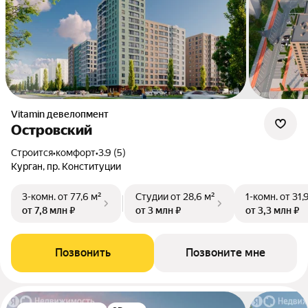
Vitamin девелопмент
Островский
Строится
•
комфорт
•
3.9 (5)
Курган, пр. Конституции
3-комн.
от 77,6 м²
Студии
от 28,6 м²
1-комн.
от 31,
от 7,8 млн ₽
от 3 млн ₽
от 3,3 млн ₽
Позвонить
Позвоните мне