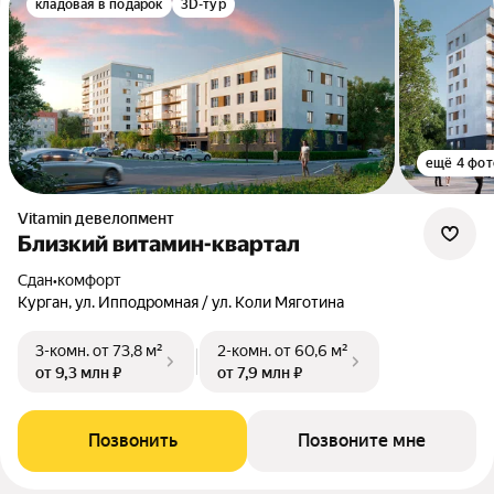
кладовая в подарок
3D-тур
ещё 4 фот
Vitamin девелопмент
Близкий витамин-квартал
Сдан
•
комфорт
Курган, ул. Ипподромная / ул. Коли Мяготина
3-комн.
от 73,8 м²
2-комн.
от 60,6 м²
от 9,3 млн ₽
от 7,9 млн ₽
Позвонить
Позвоните мне