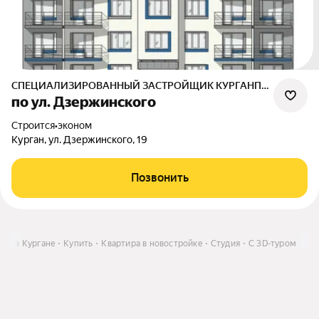
СПЕЦИАЛИЗИРОВАННЫЙ ЗАСТРОЙЩИК КУРГАНПРИБОР-ДЕВЕЛОПМЕНТ
по ул. Дзержинского
Строится
•
эконом
Курган, ул. Дзержинского, 19
Позвонить
ть в Кургане
Купить
Квартира в новостройке
Студия
C 3D-туром