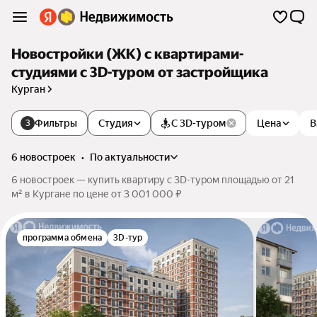
Новостройки (ЖК) с квартирами-
студиями c 3D-туром от застройщика
Курган
Фильтры
Студия
С 3D-туром
Цена
В
3
6 новостроек
•
по актуальности
6 новостроек — купить квартиру c 3D-туром площадью от 21
м² в Кургане по цене от 3 001 000 ₽
программа обмена
3D-тур