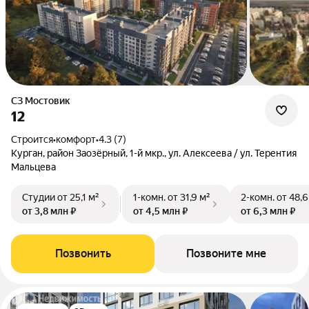
СЗ Мостовик
12
Строится
•
комфорт
•
4.3 (7)
Курган, район Заозёрный, 1-й мкр., ул. Алексеева / ул. Терентия
Мальцева
Студии
от 25,1 м²
1-комн.
от 31,9 м²
2-комн.
от 48,6
от 3,8 млн ₽
от 4,5 млн ₽
от 6,3 млн ₽
Позвонить
Позвоните мне