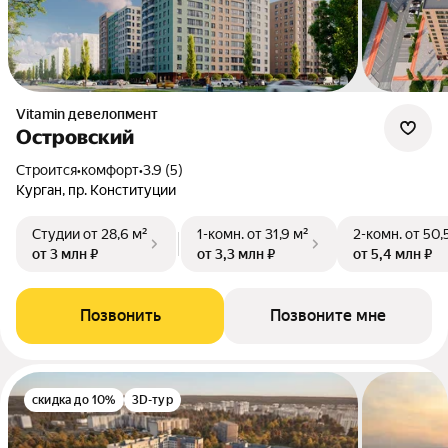
Vitamin девелопмент
Островский
Строится
•
комфорт
•
3.9 (5)
Курган, пр. Конституции
Студии
от 28,6 м²
1-комн.
от 31,9 м²
2-комн.
от 50,
от 3 млн ₽
от 3,3 млн ₽
от 5,4 млн ₽
Позвонить
Позвоните мне
скидка до 10%
3D-тур